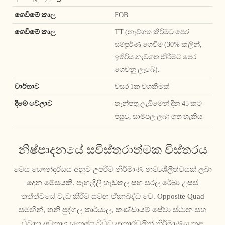
ගෙවීමේ කාල
FOB
ගෙවීමේ කාල
TT (නැව්ගත කිරීමට පෙර
සම්පූර්ණ ගෙවීම (30% කලින්,
ඉතිරිය නැව්ගත කිරීමට පෙර
ගෙවනු ලැබේ).
වාර්තාව
වසර 1ක වගකීමක්
දීමේ වේලාව
තැන්පතු ලැබීමෙන් දින 45 කට
පසුව, සාම්පල ලබා ගත හැකිය
නිෂ්පාදනයේ සවිස්තරාත්මක විස්තරය
මෙය සෞන්දර්යය අනුව උපරිම නිර්මාණ නම්‍යශීලීත්වයක් ලබා
දෙන මේසයකි. පැහැදිලි හැඩතල සහ සරල රේඛා උසස්
තත්ත්වයේ වැඩ කිරීම සමඟ ඒකාබද්ධ වේ. Opposite Quad
සමඟින්, තනි පුද්ගල කාර්යාල, කණ්ඩායම් සේවා ස්ථාන සහ
විවෘත අවකාශ සංකල්ප විවිධ ආකාරවලින් නිර්මාණය කළ