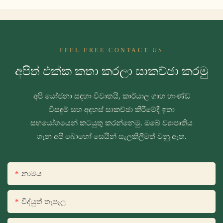
FEEL FREE CONTACT US
අපිත් එක්ක කතා කරලා සාකච්ඡා කරමු
අපි යෝජනා සඳහා විවෘතයි, කාර්යාල ගෘහ භාණ්ඩ
විසඳුම් සහ අදහස් සාකච්ඡා කිරීමේදී ඉතා
සහයෝගයෙන් කටයුතු කරන්නෙමු. ඔබේ ව්‍යාපෘතිය
ගැන අපි බොහෝ සෙයින් සැලකිලිමත් වනු ඇත.
නාමය
විද්යුත් තැපෑල