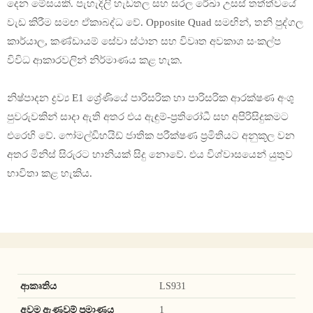
දෙන මේසයකි. පැහැදිලි හැඩතල සහ සරල රේඛා උසස් තත්ත්වයේ
වැඩ කිරීම සමඟ ඒකාබද්ධ වේ. Opposite Quad සමඟින්, තනි පුද්ගල
කාර්යාල, කණ්ඩායම් සේවා ස්ථාන සහ විවෘත අවකාශ සංකල්ප
විවිධ ආකාරවලින් නිර්මාණය කළ හැක.
නිෂ්පාදන ද්‍රව්‍ය E1 ශ්‍රේණියේ පාරිසරික හා පාරිසරික ආරක්ෂණ අංශු
පුවරුවකින් සාදා ඇති අතර එය ඇඳුම්-ප්‍රතිරෝධී සහ අපිරිසිදුකමට
එරෙහි වේ. ෆෝමල්ඩිහයිඩ් ජාතික පරීක්ෂණ ප්‍රමිතියට අනුකූල වන
අතර මිනිස් සිරුරට හානියක් සිදු නොවේ. එය විශ්වාසයෙන් යුතුව
භාවිතා කළ හැකිය.
ආකෘතිය
LS931
අවම ඇණවුම් ප්‍රමාණය
1