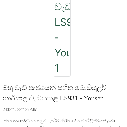
බහු වැඩ පෘෂ්ඨයන් සහිත මොඩියුලර්
කාර්යාල වැඩපොළ LS931 - Yousen
2400*1200*1050MM
මෙය සෞන්දර්යය අනුව උපරිම නිර්මාණ නම්‍යශීලීත්වයක් ලබා