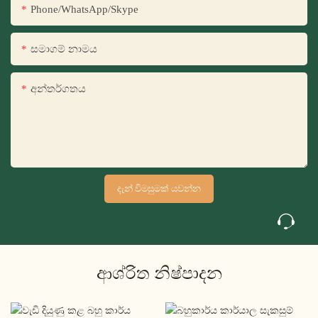
Phone/WhatsApp/Skype
සමාගම් නාමය
අන්තර්ගතය
දැන් විමසුමක් යවන්න
ආශ්රිත නිෂ්පාදන