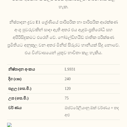
හැක.
නිෂ්පාදන ද්‍රව්‍ය E1 ශ්‍රේණියේ පාරිසරික හා පාරිසරික ආරක්ෂණ
අංශු පුවරුවකින් සාදා ඇති අතර එය ඇඳුම්-ප්‍රතිරෝධී සහ
අපිරිසිදුකමට එරෙහි වේ. ෆෝමල්ඩිහයිඩ් ජාතික පරීක්ෂණ
ප්‍රමිතියට අනුකූල වන අතර මිනිස් සිරුරට හානියක් සිදු නොවේ.
එය විශ්වාසයෙන් යුතුව භාවිතා කළ හැකිය.
නිෂ්පාදන අංකය
LS931
දිග (cm)
240
පළල (සෙ.මී.)
120
උස (සෙ.මී.)
75
වර් ණය
ඕස්ට්රේලියානු ඕක් වර්ණය + තද
අළු