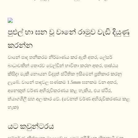
පුළුල් හා ඝන වූ වානේ රාමුව වැඩි දියුණු
කරන්න
වානේ පාද තනිකරම නිර්මාණය කර ඇති අතර, ලේසර්
බාධාවකින් තොරව වෙල්ඩින් භාවිතා කරන අතර, පෘෂ්ඨය
කිසිදා මැකී නොයන විද්‍යුත් ස්ථිතික ඉසීමෙන් ප්‍රතිකාර කරනු
ලැබේ. වානේ පාදවල ඝණකම 1.5mm ඝනකම වන අතර,
අනෙකුත් වර්ණ අභිරුචිකරණය කළ හැකිය, එය ස්ථිර,
ත්යාගශීලී සහ අලංකාර වේ. (වෙනත් වර්ණ අභිරුචිකරණය කළ
හැක)
යට කවුන්ටරය