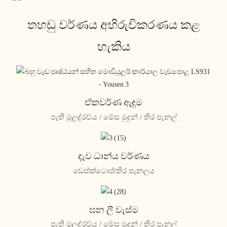
තහඩු වර්ණය අභිරුචිකරණය කළ
හැකිය
ඒකවර්ණ ඇඳුම
පැති මූලද්රව්ය / මේස මුදුන් / තිර පැනල්
දැව ධාන්ය වර්ණය
ඩෙස්ක්ටොප්/තිර පැනලය
ඝන ලී වැස්ම
පැති මූලද්රව්ය / මේස මුදුන් / තිර පැනල්