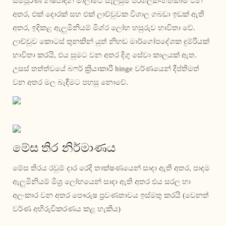
සම්පූර්ණ නිෂ්පාදන මාලාවේ සැලසුම පරිශීලක-හිතකාමී වන
අතර, එක් දොරක් සහ එක් ලාච්චුවක විශාල ගබඩා ඉඩක් ඇති
අතර, ඉදිකළ ඇලුමිනියම් මිශ්ර ලෝහ හසුරුව භාවිතා වේ.
ලාච්චුව කොටස් තුනකින් යුත් නිහඬ මාර්ගෝපදේශක දුම්රියක්
භාවිතා කරයි, එය සුමට වන අතර දිගු සේවා කාලයක් ඇත.
උසස් තත්ත්වයේ බෆර් ක්‍රියාකාරී hinge වර්ණයෙන් දීප්තිමත්
වන අතර මල බැඳීමට පහසු නොවේ.
මේස තිර නිර්මාණය
මේස තිරය රවුම් දාර රෙදි තාක්ෂණයෙන් සාදා ඇති අතර, පාදම
ඇලුමිනියම් මිශ්‍ර ලෝහයෙන් සාදා ඇති අතර එය සරල හා
අලංකාර වන අතර පෞරුෂ ප්‍රවණතාවය ඉස්මතු කරයි (වෙනත්
වර්ණ අභිරුචිකරණය කළ හැකිය)