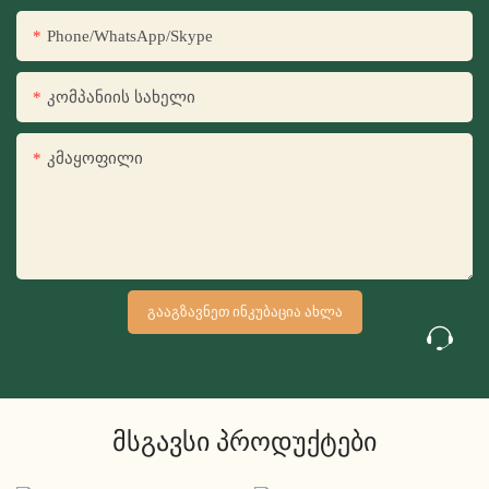
Phone/WhatsApp/Skype
Კომპანიის Სახელი
Კმაყოფილი
ᲒᲐᲐᲒᲖᲐᲕᲜᲔᲗ ᲘᲜᲙᲣᲑᲐᲪᲘᲐ ᲐᲮᲚᲐ
Მსგავსი Პროდუქტები