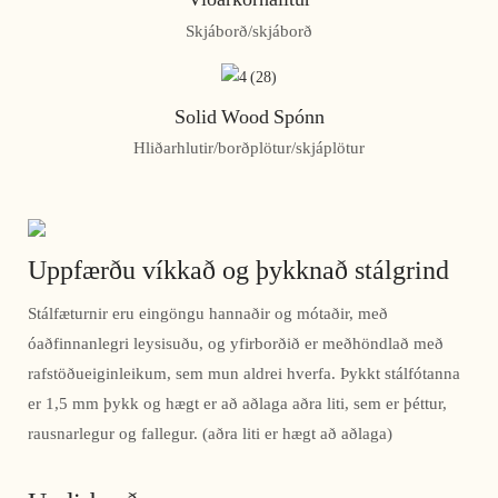
Skjáborð/skjáborð
Solid Wood Spónn
Hliðarhlutir/borðplötur/skjáplötur
Uppfærðu víkkað og þykknað stálgrind
Stálfæturnir eru eingöngu hannaðir og mótaðir, með
óaðfinnanlegri leysisuðu, og yfirborðið er meðhöndlað með
rafstöðueiginleikum, sem mun aldrei hverfa. Þykkt stálfótanna
er 1,5 mm þykk og hægt er að aðlaga aðra liti, sem er þéttur,
rausnarlegur og fallegur. (aðra liti er hægt að aðlaga)