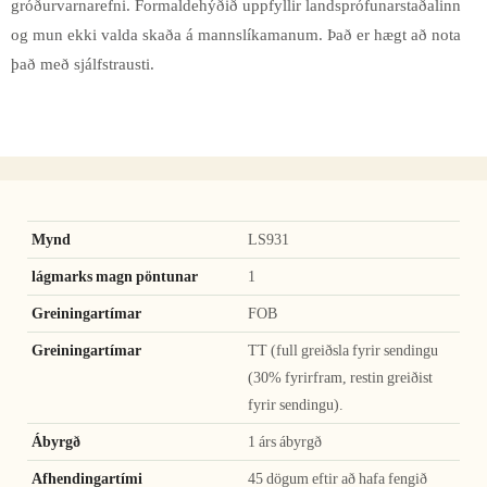
gróðurvarnarefni. Formaldehýðið uppfyllir landsprófunarstaðalinn
og mun ekki valda skaða á mannslíkamanum. Það er hægt að nota
það með sjálfstrausti.
Mynd
LS931
lágmarks magn pöntunar
1
Greiningartímar
FOB
Greiningartímar
TT (full greiðsla fyrir sendingu
(30% fyrirfram, restin greiðist
fyrir sendingu).
Ábyrgð
1 árs ábyrgð
Afhendingartími
45 dögum eftir að hafa fengið