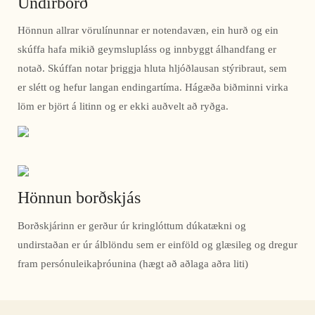
Undirborð
Hönnun allrar vörulínunnar er notendavæn, ein hurð og ein
skúffa hafa mikið geymslupláss og innbyggt álhandfang er
notað. Skúffan notar þriggja hluta hljóðlausan stýribraut, sem
er slétt og hefur langan endingartíma. Hágæða biðminni virka
löm er björt á litinn og er ekki auðvelt að ryðga.
Hönnun borðskjás
Borðskjárinn er gerður úr kringlóttum dúkatækni og
undirstaðan er úr álblöndu sem er einföld og glæsileg og dregur
fram persónuleikaþróunina (hægt að aðlaga aðra liti)