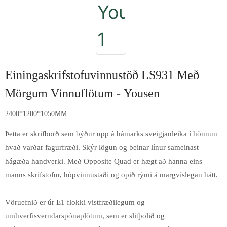
Einingaskrifstofuvinnustöð LS931 Með
Mörgum Vinnuflötum - Yousen
2400*1200*1050MM
Þetta er skrifborð sem býður upp á hámarks sveigjanleika í hönnun
hvað varðar fagurfræði. Skýr lögun og beinar línur sameinast
hágæða handverki. Með Opposite Quad er hægt að hanna eins
manns skrifstofur, hópvinnustaði og opið rými á margvíslegan hátt.
Vöruefnið er úr E1 flokki vistfræðilegum og
umhverfisverndarspónaplötum, sem er slitþolið og