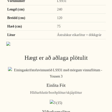
Vörunúmer
LS931
Lengd (cm)
240
Breidd (cm)
120
Hæð (cm)
75
Litur
Ástralskur eikarlitur + dökkgrár
Hægt er að aðlaga plötulit
Einlita Föt
Hliðarhlutir/borðplötur/skjáplötur
Viðarkornalitur