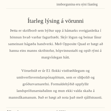
innborgunina eru sýni fáanleg
Ítarleg lýsing á vörunni
Þetta er skrifborð sem býður upp á hámarks sveigjanleika í
hönnun hvað varðar fagurfræði. Skýr lögun og beinar línur
sameinast hágæða handverki. Með Opposite Quad er hægt að
hanna eins manns skrifstofur, hópvinnustaði og opið rými á
margvíslegan hátt.
Vöruefnið er úr E1 flokki vistfræðilegum og
umhverfisverndarspónaplötum, sem er slitþolið og
gróðurvarnarefni. Formaldehýðið uppfyllir
landsprófunarstaðalinn og mun ekki valda skaða á
mannslíkamanum. Það er hægt að nota það með sjálfstrausti.