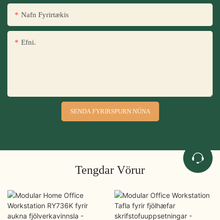
Nafn Fyrirtækis
Efni.
SENDA FYRIRSPURN NÚNA
Tengdar Vörur