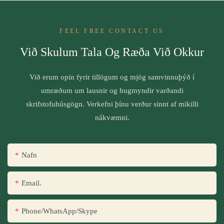
FEEL FREE CONTACT US
Við Skulum Tala Og Ræða Við Okkur
Við erum opin fyrir tillögum og mjög samvinnuþýð í
umræðum um lausnir og hugmyndir varðandi
skrifstofuhúsgögn. Verkefni þínu verður sinnt af mikilli
nákvæmni.
Nafn
Email.
Phone/WhatsApp/Skype