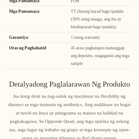
Mga Pamamaya
FOB
Mga Pamamaya
TT (buong bayad bago ipadala
(30% nang maaga, ang iba ay
binabayaran bago ipadala).
Garantiya
1 taong warranty
Oras ng Paghahatid
45 araw pagkatapos matanggap
ang deposito, magagamit ang mga
sample
Detalyadong Paglalarawan Ng Produkto
Isa itong desk na nag-aalok ng maximum na flexibility ng
disenyo sa mga tuntunin ng aesthetics. Ang malilinaw na hugis
at tuwid na linya ay pinagsama sa mataas na kalidad na
pagkakagawa. Sa Opposite Quad, ang mga opisina ng solong
tao, mga lugar ng trabaho ng grupo at mga konsepto ng open-
space ay maaaring idisenyo sa iba't ibang paraan.