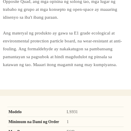
Opposite Quad, ang mga opisina ng solong tao, mga lugar ng
trabaho ng grupo at mga konsepto ng open-space ay maaaring
idisenyo sa iba't ibang paraan.
Ang materyal ng produkto ay gawa sa E1 grade ecological at
environmental protection particle board, na wear-resistant at anti-
fouling. Ang formaldehyde ay nakakatugon sa pambansang
pamantayan sa pagsubok at hindi magdudulot ng pinsala sa
katawan ng tao. Maaari itong magamit nang may kumpiyansa.
Modelo
LS931
Minimum na Dami ng Order
1