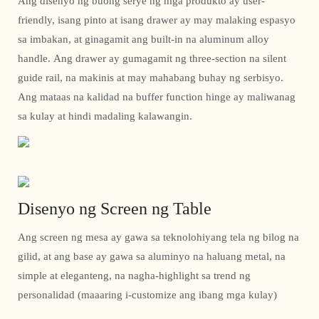
Ang disenyo ng buong serye ng mga produkto ay user-
friendly, isang pinto at isang drawer ay may malaking espasyo
sa imbakan, at ginagamit ang built-in na aluminum alloy
handle. Ang drawer ay gumagamit ng three-section na silent
guide rail, na makinis at may mahabang buhay ng serbisyo.
Ang mataas na kalidad na buffer function hinge ay maliwanag
sa kulay at hindi madaling kalawangin.
Disenyo ng Screen ng Table
Ang screen ng mesa ay gawa sa teknolohiyang tela ng bilog na
gilid, at ang base ay gawa sa aluminyo na haluang metal, na
simple at eleganteng, na nagha-highlight sa trend ng
personalidad (maaaring i-customize ang ibang mga kulay)