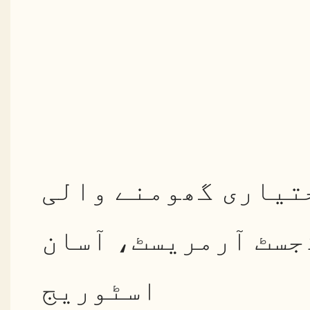
تیاری گھومنے والی
جسٹ آرمریسٹ، آسان
اسٹوریج