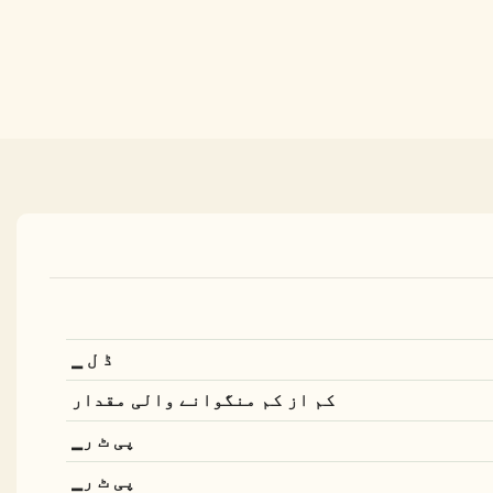
▁ ڈ ل
کم از کم منگوانے والی مقدار
▁پی ٹ ر
▁پی ٹ ر