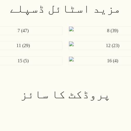
مزید اسٹائل ڈسپلے
پروڈکٹ کا سائز