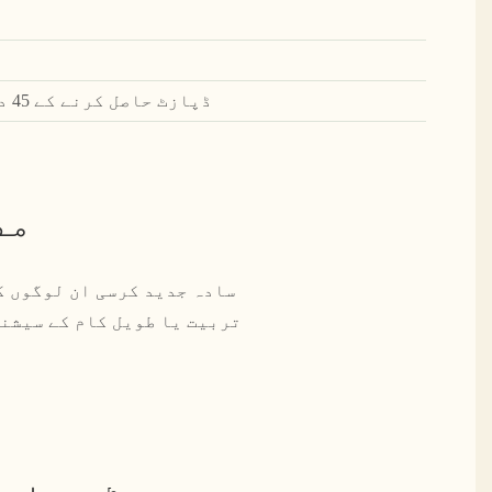
ڈپازٹ حاصل کرنے کے 45 دن بعد، نمونے دستیاب ہیں۔
مص
سادہ جدید کرسی ان لوگوں ک