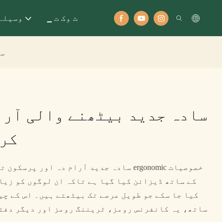
▁ ٹ وک ت
وسیلہ
سا
سادہ جدید بیٹھنے والی آرا
کرسی 8
کے ساتھ ڈیزائن کیا گیا ہے تاکہ ان لوگوں کو زیا
کیا جا سکے جو طویل عرصے تک بیٹھتے ہیں۔ اس کے چی
ساتھ، یہ کانفرنس رومز، ٹریننگ رومز اور دیگر دفت