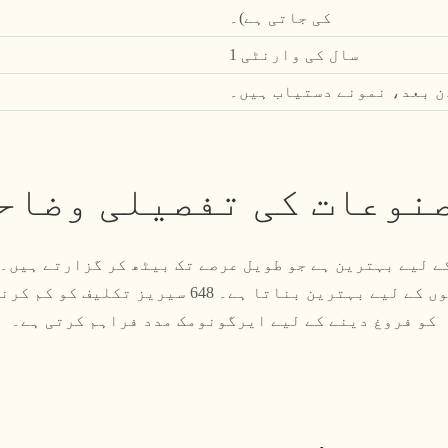
کی جاتی ہے)۔
1 سال کی وارنٹی
نوعات کی تفصیلی وضاح
ے لیے بہترین ہے جو طویل عرصے تک بیٹھ کر گزارتے ہیں۔ 
تربیت یا طویل کام کے سیشنوں کے لیے بہترین بناتا 
کو فروغ دینے کے لیے ایرگونومک مدد فراہم کرتی ہے۔