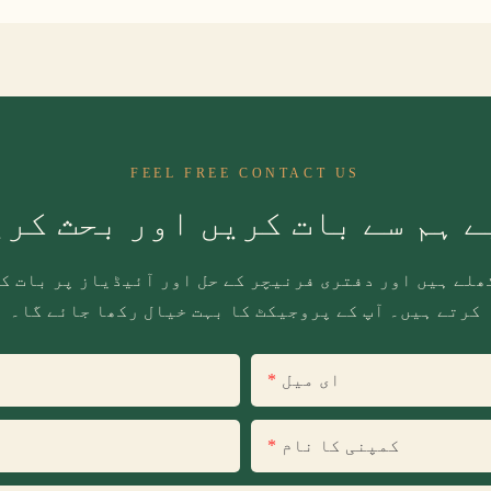
FEEL FREE CONTACT US
 ہم سے بات کریں اور بحث کر
ھلے ہیں اور دفتری فرنیچر کے حل اور آئیڈیاز پر بات ک
کرتے ہیں۔ آپ کے پروجیکٹ کا بہت خیال رکھا جائے گا۔
ای میل
کمپنی کا نام