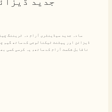
جدید ڈیزائ
ڈیزائن اور پیٹنٹ ٹیکنالوجی کے ساتھ گیم چین
ناقابل شکست آرام کے ساتھ، یہ کرسی کسی بھی