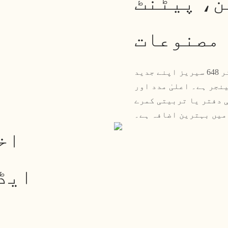
ن، پیٹنٹ
مصنوعات
سادہ جدید سیڈینٹری آرام دہ ٹریننگ چیئر 648 سیریز اپنے جدید
جر ہے۔ اعلیٰ مدد اور
 دفتر یا تربیتی کمرے
میں بہترین اضافہ ہے۔
اخ
ایڈ