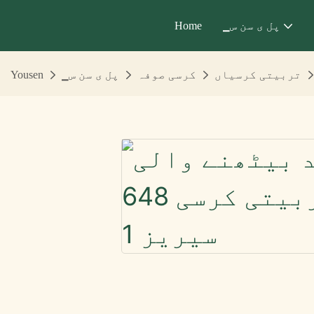
▁پل ی سن س
Home
تربیتی کرسیاں
کرسی صوفہ
▁پل ی سن س
Yousen