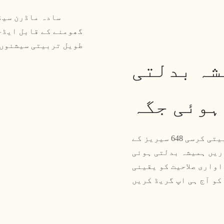
گھومنے کے قابل ایڈج
طویل تربیتی سیشنوں 
شہ بدلتی
ہوئی جگہ
سادہ جدید سیڈینٹری آرام دہ اور پرسکون تربیتی کرسی 648 سیریز کے
ریں ہمیشہ بدلتی ہوئی
واری صلاحیت کو یقینی