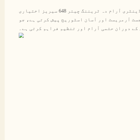
سادہ ماڈرن سیڈینٹری آرام دہ ٹریننگ چیئر 648 سیریز اختیاری
سٹ آرمریسٹ اور آسان اسٹوریج پیش کرتی ہے، جو
کے دوران حتمی آرام اور تنظیم فراہم کرتی ہے۔