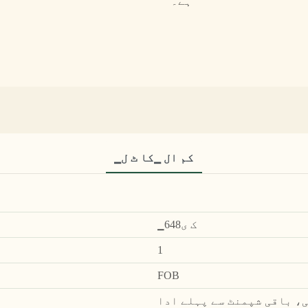
ہے۔
▁کم ال ▁کا ٹ ل
▁ک ی648
1
FOB
ے پہلے مکمل ادائیگی (30٪ پیشگی، باقی شپمنٹ سے پہلے ادا