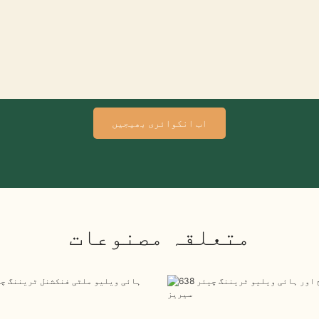
اب انکوائری بھیجیں
متعلقہ مصنوعات