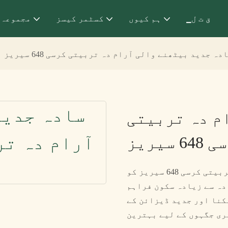
▁ق ت ل
ہم کیوں
کسٹمر کیسز
مجموعہ
دہ جدید بیٹھنے والی آرام دہ تربیتی کرسی 648 سیریز
م دہ تربیتی
64 سیریز
سادہ جدید آرام دہ اور پرسکون تربیتی کرسی 648 سیریز کو ergonomic خصوصیات
دہ سے زیادہ سکون فراہم
کنا اور جدید ڈیزائن کے
ری جگہوں کے لیے بہترین