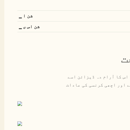
▁ شن ا
▁ شن اس ی
ت
اس کا آرام دہ ڈیزائن اسے
ہے۔ 648 سیریز تکلیف کو کم کرنے اور اچھی کرنسی کی عادات