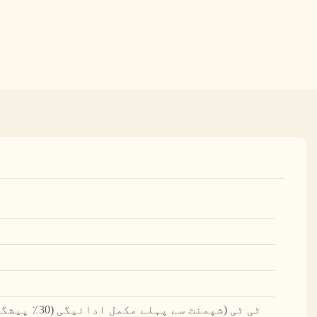
ٹی ٹی (شپمنٹ س