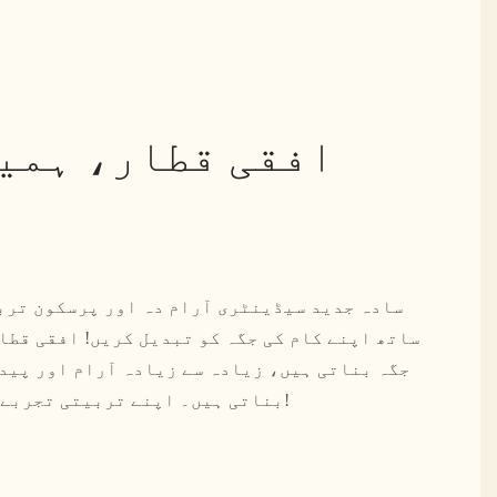
افقی قطار، ہمی
ساتھ اپنے کام کی جگہ کو تبدیل کریں! افقی قطا
جگہ بناتی ہیں، زیادہ سے زیادہ آرام اور پیدا
بناتی ہیں۔ اپنے تربیتی تجربے کو آج ہی اپ گریڈ کریں!