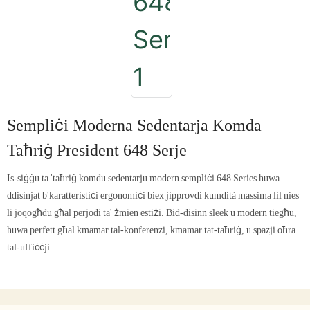
Sempliċi Moderna Sedentarja Komda
Taħriġ President 648 Serje
Is-siġġu ta 'taħriġ komdu sedentarju modern sempliċi 648 Series huwa
ddisinjat b'karatteristiċi ergonomiċi biex jipprovdi kumdità massima lil nies
li joqogħdu għal perjodi ta' żmien estiżi. Bid-disinn sleek u modern tiegħu,
huwa perfett għal kmamar tal-konferenzi, kmamar tat-taħriġ, u spazji oħra
tal-uffiċċji