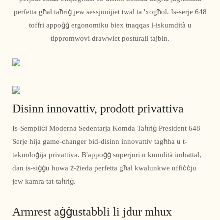
perfetta għal taħriġ jew sessjonijiet twal ta 'xogħol. Is-serje 648
toffri appoġġ ergonomiku biex tnaqqas l-iskumdità u
tippromwovi drawwiet posturali tajbin.
Disinn innovattiv, prodott privattiva
Is-Sempliċi Moderna Sedentarja Komda Taħriġ President 648
Serje hija game-changer bid-disinn innovattiv tagħha u t-
teknoloġija privattiva. B'appoġġ superjuri u kumdità imbattal,
dan is-siġġu huwa ż-żieda perfetta għal kwalunkwe uffiċċju
jew kamra tat-taħriġ.
Armrest aġġustabbli li jdur mhux