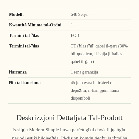
Mudell:
648 Serje:
Kwantità Minima tal-Ordni
1
Termini tal-ħlas
FOB
Termini tal-ħlas
TT (ħlas sħiħ qabel il-ġarr (30%
bil-quddiem, il-bqija jitħallas
qabel il-ġarr).
Ħarranza
1 sena garanzija
Ħin tal-kunsinna
45 jum wara li tirċievi d-
depożitu, il-kampjuni huma
disponibbli
Deskrizzjoni Dettaljata Tal-Prodott
Is-siġġu Modern Simple huwa perfett għal dawk li jqattgħu
perjodi estiżi bilqiegħda. Id-disinn komdu tiegħu jagħmilha