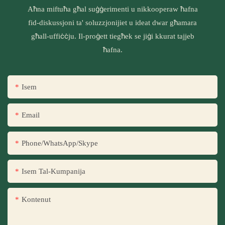
Aħna miftuħa għal suġġerimenti u nikkooperaw ħafna
fid-diskussjoni ta' soluzzjonijiet u ideat dwar għamara
għall-uffiċċju. Il-proġett tiegħek se jiġi kkurat tajjeb
ħafna.
Isem
Email
Phone/WhatsApp/Skype
Isem Tal-Kumpanija
Kontenut