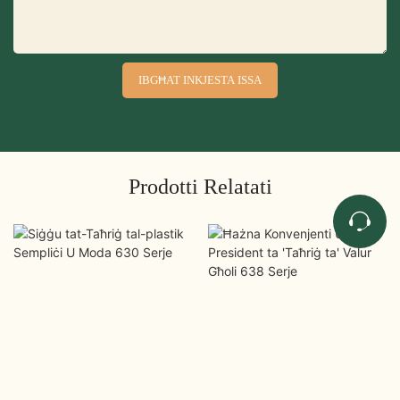
IBGĦAT INKJESTA ISSA
Prodotti Relatati