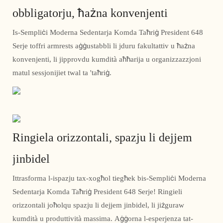
obbligatorju, ħażna konvenjenti
Is-Sempliċi Moderna Sedentarja Komda Taħriġ President 648
Serje toffri armrests aġġustabbli li jduru fakultattiv u ħażna
konvenjenti, li jipprovdu kumdità aħħarija u organizzazzjoni
matul sessjonijiet twal ta 'taħriġ.
Ringiela orizzontali, spazju li dejjem
jinbidel
Ittrasforma l-ispazju tax-xogħol tiegħek bis-Sempliċi Moderna
Sedentarja Komda Taħriġ President 648 Serje! Ringieli
orizzontali joħolqu spazju li dejjem jinbidel, li jiżguraw
kumdità u produttività massima. Aġġorna l-esperjenza tat-