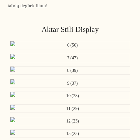
taħriġ tiegħek illum!
Aktar Stili Display