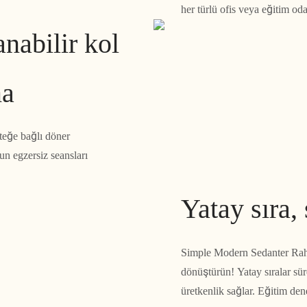
her türlü ofis veya eğitim od
anabilir kol
ma
teğe bağlı döner
un egzersiz seansları
Yatay sıra,
Simple Modern Sedanter Rahat
dönüştürün! Yatay sıralar sü
üretkenlik sağlar. Eğitim de