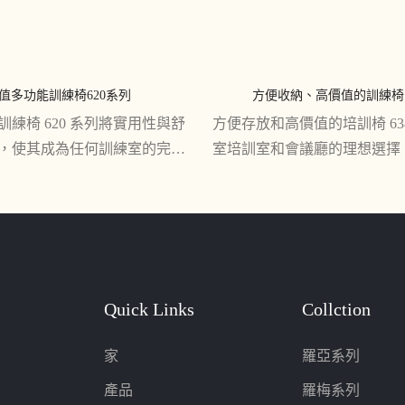
值多功能訓練椅620系列
方便收納、高價值的訓練椅 6
練椅 620 系列將實用性與舒
方便存放和高價值的培訓椅 63
，使其成為任何訓練室的完美
室培訓室和會議廳的理想選擇
其多功能設計和可自訂功能，這
使用者提供了方便的存放選項
合會議、演示和協作學習課程
襯墊和堅固的結構，提供了多
座椅解決方案
Quick Links
Collction
家
羅亞系列
產品
羅梅系列