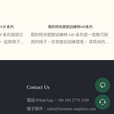
38 系列
簡約時尚塑膠訓練椅640系列
8 系列是辦公
簡約時尚塑膠訓練椅 640 系列是一款輕巧耐
。 這款椅子為
用的椅子，非常適合訓練環境。 其時尚的設
，以及舒適的
計和舒適的座椅使其成為任何培訓室的絕佳
功能且實用的
選擇，並且在不使用時易於堆疊和存放
Contact Us
電話/WhatsApp：+86 189 2770 1199
電子郵件：
sales@furniture-suppliers.com