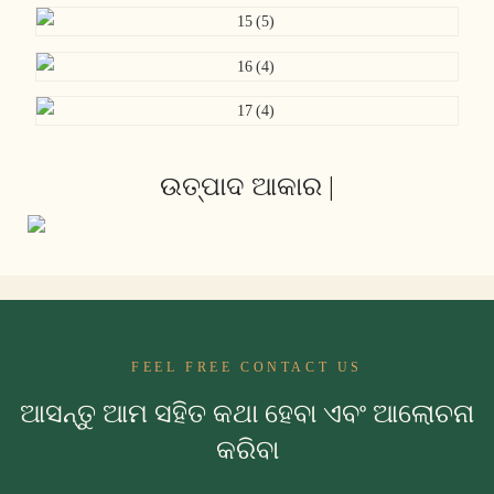
ଉତ୍ପାଦ ଆକାର |
FEEL FREE CONTACT US
ଆସନ୍ତୁ ଆମ ସହିତ କଥା ହେବା ଏବଂ ଆଲୋଚନା
କରିବା