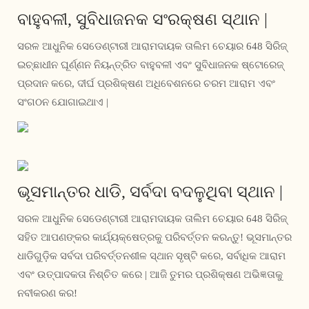
ବାହୁବଳୀ, ସୁବିଧାଜନକ ସଂରକ୍ଷଣ ସ୍ଥାନ |
ସରଳ ଆଧୁନିକ ସେଡେଣ୍ଟାରୀ ଆରାମଦାୟକ ତାଲିମ ଚେୟାର 648 ସିରିଜ୍
ଇଚ୍ଛାଧୀନ ଘୂର୍ଣ୍ଣନ ନିୟନ୍ତ୍ରିତ ବାହୁବଳୀ ଏବଂ ସୁବିଧାଜନକ ଷ୍ଟୋରେଜ୍
ପ୍ରଦାନ କରେ, ଦୀର୍ଘ ପ୍ରଶିକ୍ଷଣ ଅଧିବେଶନରେ ଚରମ ଆରାମ ଏବଂ
ସଂଗଠନ ଯୋଗାଇଥାଏ |
ଭୂସମାନ୍ତର ଧାଡି, ସର୍ବଦା ବଦଳୁଥିବା ସ୍ଥାନ |
ସରଳ ଆଧୁନିକ ସେଡେଣ୍ଟାରୀ ଆରାମଦାୟକ ତାଲିମ ଚେୟାର 648 ସିରିଜ୍
ସହିତ ଆପଣଙ୍କର କାର୍ଯ୍ୟକ୍ଷେତ୍ରକୁ ପରିବର୍ତ୍ତନ କରନ୍ତୁ! ଭୂସମାନ୍ତର
ଧାଡିଗୁଡ଼ିକ ସର୍ବଦା ପରିବର୍ତ୍ତନଶୀଳ ସ୍ଥାନ ସୃଷ୍ଟି କରେ, ସର୍ବାଧିକ ଆରାମ
ଏବଂ ଉତ୍ପାଦକତା ନିଶ୍ଚିତ କରେ | ଆଜି ତୁମର ପ୍ରଶିକ୍ଷଣ ଅଭିଜ୍ଞତାକୁ
ନବୀକରଣ କର!