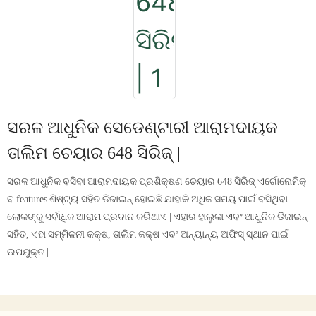
ସରଳ ଆଧୁନିକ ସେଡେଣ୍ଟାରୀ ଆରାମଦାୟକ
ତାଲିମ ଚେୟାର 648 ସିରିଜ୍ |
ସରଳ ଆଧୁନିକ ବସିବା ଆରାମଦାୟକ ପ୍ରଶିକ୍ଷଣ ଚେୟାର 648 ସିରିଜ୍ ଏର୍ଗୋନୋମିକ୍
ବ features ଶିଷ୍ଟ୍ୟ ସହିତ ଡିଜାଇନ୍ ହୋଇଛି ଯାହାକି ଅଧିକ ସମୟ ପାଇଁ ବସିଥିବା
ଲୋକଙ୍କୁ ସର୍ବାଧିକ ଆରାମ ପ୍ରଦାନ କରିଥାଏ | ଏହାର ହାଲୁକା ଏବଂ ଆଧୁନିକ ଡିଜାଇନ୍
ସହିତ, ଏହା ସମ୍ମିଳନୀ କକ୍ଷ, ତାଲିମ କକ୍ଷ ଏବଂ ଅନ୍ୟାନ୍ୟ ଅଫିସ୍ ସ୍ଥାନ ପାଇଁ
ଉପଯୁକ୍ତ |