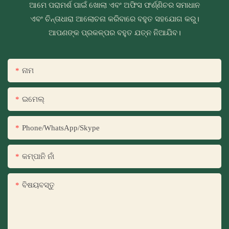
ଆମେ ପରାମର୍ଶ ପାଇଁ ଖୋଲା ଏବଂ ଅଫିସ ଫର୍ଣ୍ଣିଚର ସମାଧାନ
ଏବଂ ଚିନ୍ତାଧାରା ଆଲୋଚନା କରିବାରେ ବହୁତ ସହଯୋଗ କରୁ।
ଆପଣଙ୍କ ପ୍ରକଳ୍ପର ବହୁତ ଯତ୍ନ ନିଆଯିବ।
ନାମ
ଇମେଲ୍
Phone/WhatsApp/Skype
କମ୍ପାନି ନାଁ
ବିଷୟବସ୍ତୁ