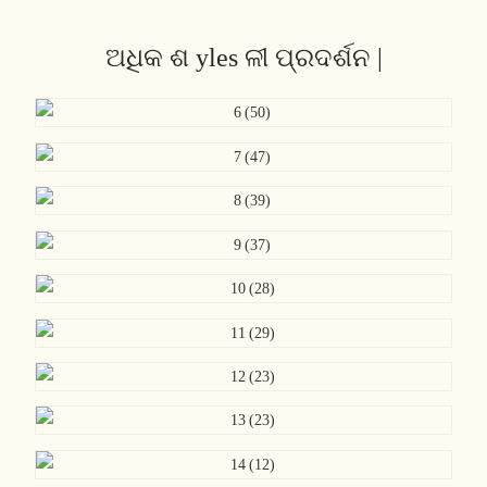
ଅଧିକ ଶ yles ଳୀ ପ୍ରଦର୍ଶନ |