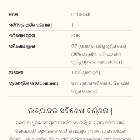
ମେଲ
648 ସାରଣୀ
ସର୍ବନିମ୍ନ ଅର୍ଡର ପରିମାଣ |
1
ପରିଶୋଧ ସୂଚନା
FOB
ପରିଶୋଧ ସୂଚନା
ଟିଟି (ପଠାଇବା ପୂର୍ବରୁ ପୂର୍ଣ୍ଣ ଦେୟ
(30% ଅଗ୍ରୀମ, ବାକି ପଠାଇବା
ପୂର୍ବରୁ ପ୍ରଦାନ କରାଯାଇଥାଏ) |
ଆରେନୀ
1 ବର୍ଷ ୱାରେଣ୍ଟି |
ପ୍ରାରମ୍ଭିକ ସମୟComment
ଜମା ଗ୍ରହଣ କରିବାର 45 ଦିନ ପରେ,
ନମୁନା ଉପଲବ୍ଧ |
ଉତ୍ପାଦର ସବିଶେଷ ବର୍ଣ୍ଣନା |
ସରଳ ଆଧୁନିକ ଚେୟାର ଯେଉଁମାନେ ବର୍ଦ୍ଧିତ ସମୟ ବସିବା ପାଇଁ
ବିତାଇଥାନ୍ତି ସେମାନଙ୍କ ପାଇଁ ଉପଯୁକ୍ତ | ଏହାର ଆରାମଦାୟକ
ଡିଜାଇନ୍ ଏହାକୁ ତାଲିମ କିମ୍ବା ଦୀର୍ଘ କାର୍ଯ୍ୟ ଅଧିବେଶନ ପାଇଁ ଉପଯୁକ୍ତ