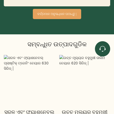
ବର୍ତ୍ତମାନ ଅନୁସନ୍ଧାନ ପଠାନ୍ତୁ |
ସମ୍ବନ୍ଧିତ ଉତ୍ପାଦଗୁଡିକ
ସରଳ ଏବଂ ଫ୍ୟାଶନେବଲ୍
ଉଚ୍ଚ ମୂଲ୍ୟର ବହୁମୁଖୀ