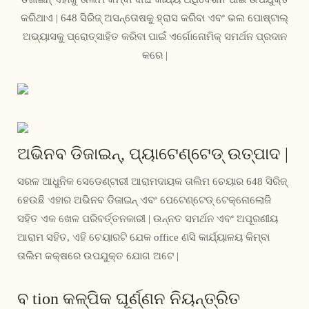
କରିଥାଏ | 648 ସିରିଜ୍ ଅସନ୍ତୋଷକୁ ହ୍ରାସ କରିବା ଏବଂ ଭଲ ପୋଷ୍ଟାଲ୍
ଅଭ୍ୟାସକୁ ପ୍ରୋତ୍ସାହିତ କରିବା ପାଇଁ ଏର୍ଗୋନୋମିକ୍ ସମର୍ଥନ ପ୍ରଦାନ
କରେ |
ଅଭିନବ ଡିଜାଇନ୍, ପ୍ୟାଟେଣ୍ଟେଡ୍ ଉତ୍ପାଦ |
ସରଳ ଆଧୁନିକ ସେଡେଣ୍ଟାରୀ ଆରାମଦାୟକ ତାଲିମ ଚେୟାର 648 ସିରିଜ୍
ହେଉଛି ଏହାର ଅଭିନବ ଡିଜାଇନ୍ ଏବଂ ପେଟେଣ୍ଟେଡ୍ ଟେକ୍ନୋଲୋଜି
ସହିତ ଏକ ଖେଳ ପରିବର୍ତ୍ତନକାରୀ | ଉନ୍ନତ ସମର୍ଥନ ଏବଂ ଅପୂରଣୀୟ
ଆରାମ ସହିତ, ଏହି ଚେୟାରଟି ଯେକ office ଣସି କାର୍ଯ୍ୟାଳୟ କିମ୍ବା
ତାଲିମ କକ୍ଷରେ ଉପଯୁକ୍ତ ଯୋଗ ଅଟେ |
ବ tion କଳ୍ପିକ ଘୂର୍ଣ୍ଣନ ନିୟନ୍ତ୍ରିତ