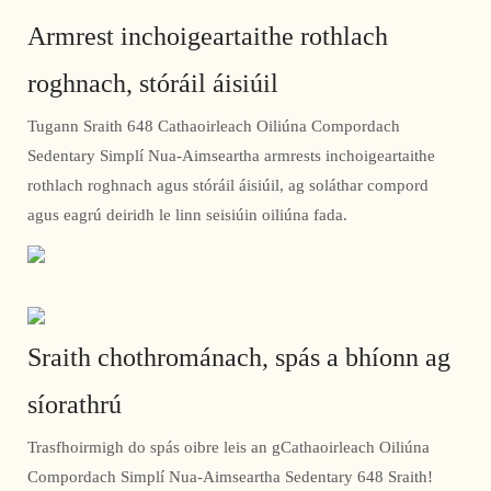
Armrest inchoigeartaithe rothlach
roghnach, stóráil áisiúil
Tugann Sraith 648 Cathaoirleach Oiliúna Compordach
Sedentary Simplí Nua-Aimseartha armrests inchoigeartaithe
rothlach roghnach agus stóráil áisiúil, ag soláthar compord
agus eagrú deiridh le linn seisiúin oiliúna fada.
Sraith chothrománach, spás a bhíonn ag
síorathrú
Trasfhoirmigh do spás oibre leis an gCathaoirleach Oiliúna
Compordach Simplí Nua-Aimseartha Sedentary 648 Sraith!