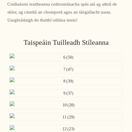
Cruthaíonn sraitheanna cothrománacha spás atá ag athrú de
shíor, ag cinntiú an chompord agus an táirgiúlacht uasta.
Uasghrádaigh do thaithí oiliúna inniu!
Taispeáin Tuilleadh Stíleanna