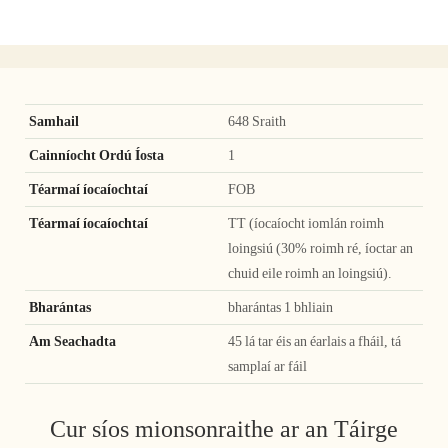
Samhail
648 Sraith
Cainníocht Ordú Íosta
1
Téarmaí íocaíochtaí
FOB
Téarmaí íocaíochtaí
TT (íocaíocht iomlán roimh
loingsiú (30% roimh ré, íoctar an
chuid eile roimh an loingsiú).
Bharántas
bharántas 1 bhliain
Am Seachadta
45 lá tar éis an éarlais a fháil, tá
samplaí ar fáil
Cur síos mionsonraithe ar an Táirge