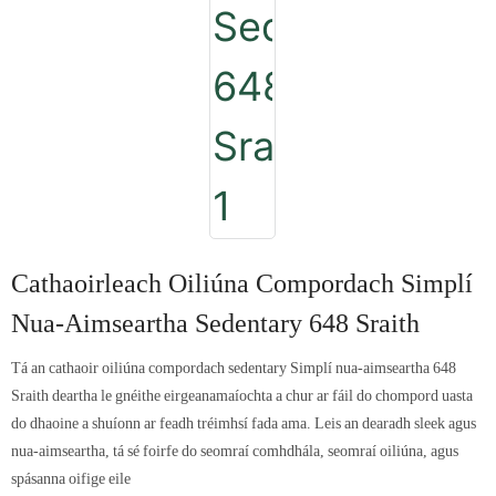
Cathaoirleach Oiliúna Compordach Simplí
Nua-Aimseartha Sedentary 648 Sraith
Tá an cathaoir oiliúna compordach sedentary Simplí nua-aimseartha 648
Sraith deartha le gnéithe eirgeanamaíochta a chur ar fáil do chompord uasta
do dhaoine a shuíonn ar feadh tréimhsí fada ama. Leis an dearadh sleek agus
nua-aimseartha, tá sé foirfe do seomraí comhdhála, seomraí oiliúna, agus
spásanna oifige eile