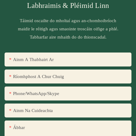
Labhraimis & Pléimid Linn
Táimid oscailte do mholtaí agus an-chomhoibríoch
maidir le réitigh agus smaointe troscáin oifige a phlé.
Tabharfar aire mhaith do do thionscadal.
Ainm A Thabhairt Ar
Ríomhphost A Chur Chuig
Phone/WhatsApp/Skype
Ainm Na Cuideachta
Ábhar