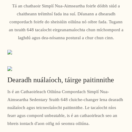
Tá an chathaoir Simplí Nua-Aimseartha foirfe dóibh siúd a
chaitheann tréimhsí fada ina suí. Déanann a dhearadh
compordach foirfe do sheisiúin oiliúna nó oibre fada. Tugann
an tsraith 648 tacaíocht eirgeanamaíochta chun míchompord a
laghdú agus dea-nósanna postural a chur chun cinn.
Dearadh nuálaíoch, táirge paitinnithe
Is é an Cathaoirleach Oiliúna Compordach Simplí Nua-
Aimseartha Sedentary Sraith 648 cluiche-changer lena dearadh
nuálaíoch agus teicneolaíocht paitinnithe. Le tacaíocht níos
fearr agus compord unbeatable, is é an cathaoirleach seo an
bhreis iontach d'aon oifig nó seomra oiliúna.