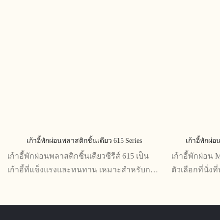
เก้าอี้พักผ่อนพลาสติกชิ้นเดียว 615 Series
เก้าอี้พักผ่
เก้าอี้พักผ่อนพลาสติกชิ้นเดียวซีรีส์ 615 เป็น
เก้าอี้พักผ่อน 
เก้าอี้ที่แข็งแรงและทนทาน เหมาะสำหรับการ
ตัวเลือกที่นั่งท
ใช้งานกลางแจ้งหรือในร่ม ด้วยการออกแบบที่
ความสะดวกสบ
เพรียวบางและที่นั่งที่สะดวกสบาย ช่วยเพิ่ม
เรียบง่ายเหม
พื้นที่ได้อย่างแน่นอน
ใหม่ และโครงส