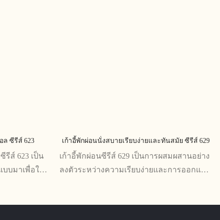
อล ซีรีส์ 623
เก้าอี้พักผ่อนนั่งสบายเรียบง่ายและทันสมัย ​​ซีรีส์ 629
ซีรีส์ 623 เป็น
เก้าอี้พักผ่อนซีรีส์ 629 เป็นการผสมผสานอย่าง
กแบบมาเพื่อให้
ลงตัวระหว่างความเรียบง่ายและการออกแบบ
ชน์ใช้สอย
ที่ทันสมัย ​​ทำให้มีเบาะนั่งที่สบายสำหรับการ
ละความใส่ใจใน
นั่งเป็นเวลานาน ด้วยรูปทรงเตี้ยและเส้นสายที่
ำหรับพื้นที่อยู่
ทันสมัย ​​เก้าอี้นั่งประจำตัวนี้จึงเสริมความมี