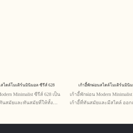
อนสไตล์โมเดิร์นมินิมอล ซีรีส์ 628
เก้าอี้พักผ่อนสไตล์โมเดิร์นมินิม
Modern Minimalist ซีรีส์ 628 เป็น
เก้าอี้พักผ่อน Modern Minimalist 
ี่ทันสมัยและทันสมัยที่ให้ทั้ง
เก้าอี้ที่ทันสมัยและมีสไตล์ ออ
ายและมีสไตล์ การออกแบบที่
ทั้งความสะดวกสบายและประโย
าะสำหรับบ้านและสำนักงานสมัย
ด้วยการออกแบบที่เรียบง่ายแ
ร้างที่แข็งแรงทำให้มั่นใจได้
รายละเอียด เก้าอี้ตัวนี้จึงเหมาะส