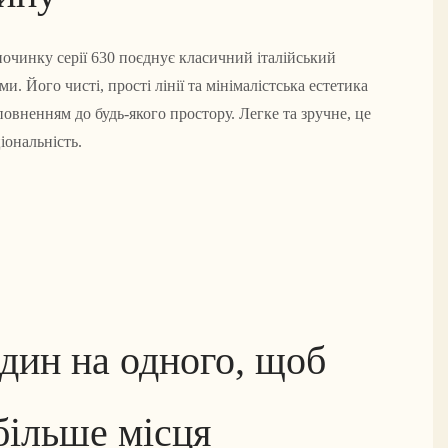
починку серії 630 поєднує класичний італійський
и. Його чисті, прості лінії та мінімалістська естетика
овненням до будь-якого простору. Легке та зручне, це
іональність.
дин на одного, щоб
більше місця