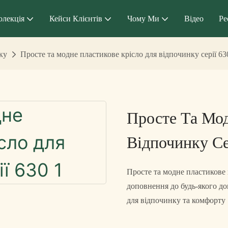
олекція
Кейси Клієнтів
Чому Ми
Відео
Ре
ку
Просте та модне пластикове крісло для відпочинку серії 63
Просте Та Мод
Відпочинку Се
Просте та модне пластикове к
доповнення до будь-якого до
для відпочинку та комфорту