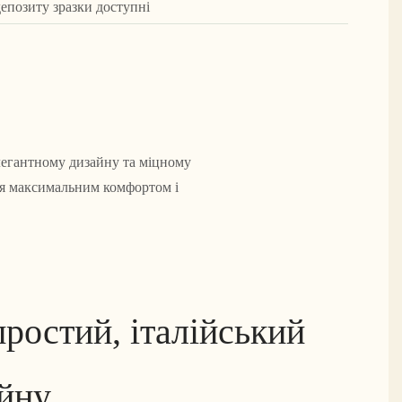
депозиту зразки доступні
елегантному дизайну та міцному
ся максимальним комфортом і
простий, італійський
айну