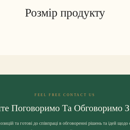
Розмір продукту
FEEL FREE CONTACT US
те Поговоримо Та Обговоримо 
озицій та готові до співпраці в обговоренні рішень та ідей щодо