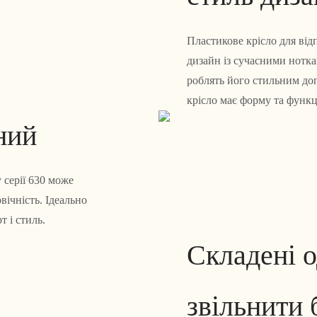
Пластикове крісло для від
дизайн із сучасними ноткам
роблять його стильним доп
крісло має форму та функц
ний
 серії 630 може
вічність. Ідеально
т і стиль.
Складені о
звільнити 