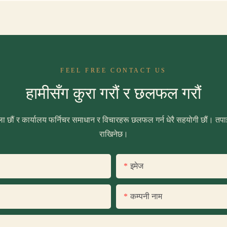
FEEL FREE CONTACT US
हामीसँग कुरा गरौं र छलफल गरौं
ा छौं र कार्यालय फर्निचर समाधान र विचारहरू छलफल गर्न धेरै सहयोगी छौं। तपाईं
राखिनेछ।
इमेज
कम्पनी नाम