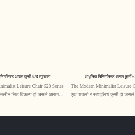
िमलिस्ट आराम कुर्सी 628 श्रृंखला
आधुनिक मिनिमलिस्ट आराम कुर्सी 6
imalist Leisure Chair 628 Series
The Modern Minimalist Leisure C
ालीन सिट विकल्प हो जसले आराम र
एक पातलो र स्टाइलिश कुर्सी हो जसल
न गर्दछ। यसको न्यूनतम डिजाइन आधुनिक
कार्यक्षमता दुवै प्रदान गर्न डिजाइन 
यहरूका लागि उपयुक्त छ, र यसको
न्यूनतम डिजाइन र विवरणमा ध्यान दिएर, 
ो आउने वर्षहरूसम्म रहने सुनिश्चित
पनि आधुनिक बस्ने ठाउँको लागि उपयुक