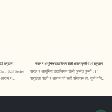
23 श्रृंखला
सरल र आधुनिक इटालियन शैली आराम कुर्सी 614 श्रृंखला
hair 623 Series
सरल र आधुनिक इटालियन शैली फुर्सत कुर्सी 614
े आराम र
श्रृंखला शैली र आराम को सही संयोजन हो, कुनै पनि
गरिएको हो। यसको
बस्ने ठाउँ बृद्धि गर्न डिजाइन गरिएको छ। यसको पातलो,
यो कुर्सी कुनै
समसामयिक डिजाइन आरामदायी र टिकाउ सिट
्त छ
सामग्रीद्वारा पूरक छ, जसले यसलाई आफ्नो घरको लागि
एकजुट र व्यावहारिक उच्चारण खोज्ने जो कोहीको लागि