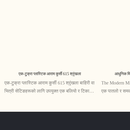
एक-टुक्रा प्लास्टिक आराम कुर्सी 615 श्रृंखला
आधुनिक मिन
एक-टुक्रा प्लास्टिक आराम कुर्सी 615 श्रृंखला बाहिरी वा
The Modern Min
भित्री सेटिङहरूको लागि उपयुक्त एक बलियो र टिकाऊ
एक पातलो र समक
कुर्सी हो। यसको पातलो डिजाइन र आरामदायी सिटको
शैली दुवै प्रदा
साथ, यसले कुनै पनि ठाउँ बढाउने निश्चित छ
घरहरू र कार्याल
बलियो निर्माणले य
गर्दछ।