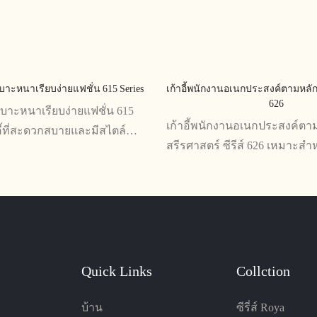
เบาะหนาเรียบง่ายแฟชั่น 615 Series
เก้าอี้พนักงานอเนกประสงค์ตามหลักส
626
นเบาะหนาเรียบง่ายแฟชั่น 615
เก้าอี้พนักงานอเนกประสงค์ตา
าอี้ที่สะดวกสบายและมีสไตล์
สรีรศาสตร์ ซีรีส์ 626 เหมาะสำ
นักงานหรือพื้นที่ทำงาน ด้วย
ใช้เวลาอยู่ที่โต๊ะนานหลายชั่วโ
่หนาและดีไซน์เพรียวบาง มอบ
คุณสมบัติที่ปรับได้หลายแบบ 
ยและความสวยงามทันสมัยให้
การรองรับ และช่วยป้องกันอา
วดล้อม
Quick Links
Collction
บ้าน
ซีรี่ส์ Roya