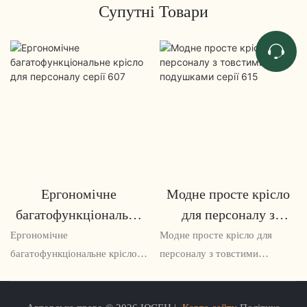
Супутні Товари
Ергономічне
Модне просте крісло
багатофункціональне
для персоналу з
крісло для персоналу
товстими подушками
Ергономічне
Модне просте крісло для
серії 607
серії 615
багатофункціональне крісло
персоналу з товстими
для персоналу серії 607 — це
подушками серії 615 – це
універсальне та зручне
зручне та стильне крісло, яке