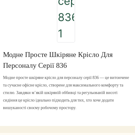
Модне Просте Шкіряне Крісло Для
Персоналу Серії 836
Модне просте шкіряне крісло для персоналу серії 836 — це витончене
та сучасне офісне крісло, створене для максимального комфорту та
стилю. Завдяки м’якій шкіряній оббивці та регульованій висоті
сидіння це крісло ідеально підходить для тих, хто хоче додати
вишуканості своєму робочому простору.