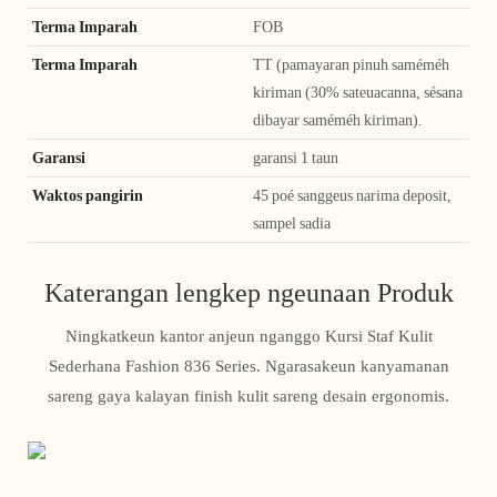
Terma Imparah
FOB
Terma Imparah
TT (pamayaran pinuh saméméh
kiriman (30% sateuacanna, sésana
dibayar saméméh kiriman).
Garansi
garansi 1 taun
Waktos pangirin
45 poé sanggeus narima deposit,
sampel sadia
Katerangan lengkep ngeunaan Produk
Ningkatkeun kantor anjeun nganggo Kursi Staf Kulit
Sederhana Fashion 836 Series. Ngarasakeun kanyamanan
sareng gaya kalayan finish kulit sareng desain ergonomis.