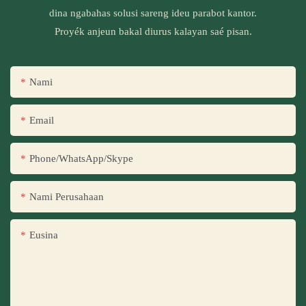
dina ngabahas solusi sareng ideu parabot kantor.
Proyék anjeun bakal diurus kalayan saé pisan.
Nami
Email
Phone/WhatsApp/Skype
Nami Perusahaan
Eusina