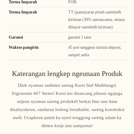
Terma Imparah
FOB
Terma Imparah
TT (pamayaran pinuh saméméh
kiriman (30% sateuacanna, sésana
dibayar saméméh kiriman).
Garansi
garansi 1 taun
Waktos pangirin
45 poé sanggeus narima deposit,
sampel sadia
Katerangan lengkep ngeunaan Produk
Diuk nyaman sadinten sareng Kursi Staf Multifungsi
Ergonomis 607 Series! Korsi ieu dirancang pikeun ngajaga
anjeun nyaman sareng produktif berkat fitur anu tiasa
disaluyukeun, sandaran bolong breathable, sareng konstruksi
awét. Ucapkeun pamit ka nyeri tonggong sareng salam ka
dinten kerja anu sampurna!