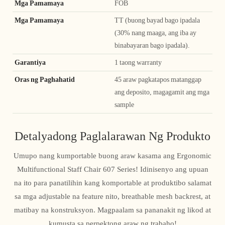
Mga Pamamaya
FOB
Mga Pamamaya
TT (buong bayad bago ipadala
(30% nang maaga, ang iba ay
binabayaran bago ipadala).
Garantiya
1 taong warranty
Oras ng Paghahatid
45 araw pagkatapos matanggap
ang deposito, magagamit ang mga
sample
Detalyadong Paglalarawan Ng Produkto
Umupo nang kumportable buong araw kasama ang Ergonomic
Multifunctional Staff Chair 607 Series! Idinisenyo ang upuan
na ito para panatilihin kang komportable at produktibo salamat
sa mga adjustable na feature nito, breathable mesh backrest, at
matibay na konstruksyon. Magpaalam sa pananakit ng likod at
kumusta sa perpektong araw ng trabaho!