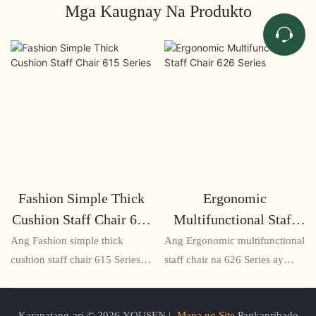
Mga Kaugnay Na Produkto
Fashion Simple Thick
Ergonomic
Cushion Staff Chair 615
Multifunctional Staff
Series
Chair 626 Series
Ang Fashion simple thick
Ang Ergonomic multifunctional
cushion staff chair 615 Series
staff chair na 626 Series ay
ay isang komportable at naka-
perpekto para sa mga
istilong upuan na perpekto para
empleyadong gumugugol ng
Karapatang-ari © 2026 YOUSEN |
Mapa ng Site
Pagkapribado