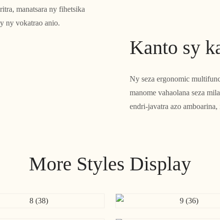
itra, manatsara ny fihetsika
y ny vokatrao anio.
Kanto sy k
Ny seza ergonomic multifunc
manome vahaolana seza milam
endri-javatra azo amboarina, 
More Styles Display