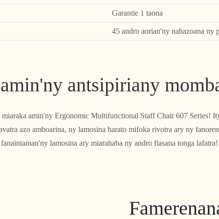
Garantie 1 taona
45 andro aorian'ny nahazoana ny p
 amin'ny antsipiriany momba
 miaraka amin'ny Ergonomic Multifunctional Staff Chair 607 Series! It
avatra azo amboarina, ny lamosina harato mifoka rivotra ary ny fanor
fanaintainan'ny lamosina ary miarahaba ny andro fiasana tonga lafatra!
Famerenana