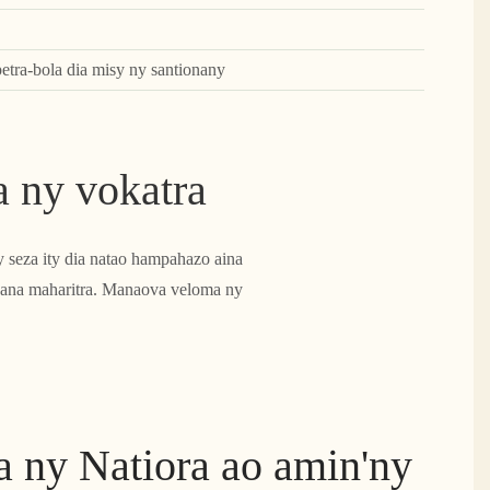
etra-bola dia misy ny santionany
 ny vokatra
y seza ity dia natao hampahazo aina
enana maharitra. Manaova veloma ny
 ny Natiora ao amin'ny