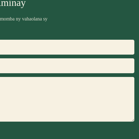
Aminay
ra momba ny vahaolana sy