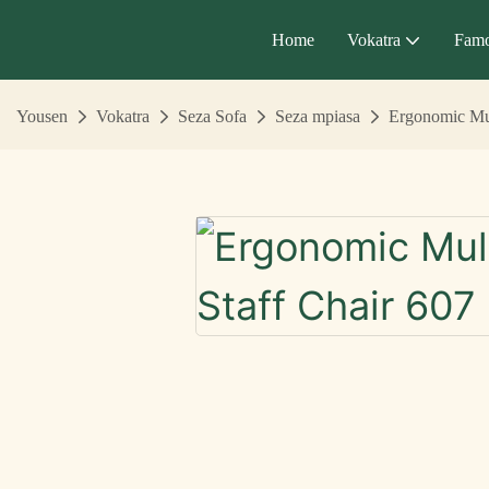
Home
Vokatra
Famo
Yousen
Vokatra
Seza Sofa
Seza mpiasa
Ergonomic Mult