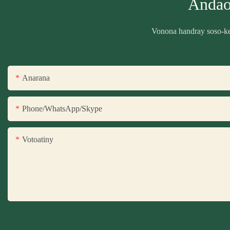
Andao
Vonona handray soso-kev
Anarana
Phone/WhatsApp/Skype
Votoatiny