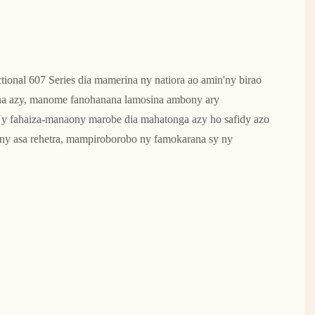
ional 607 Series dia mamerina ny natiora ao amin'ny birao
na azy, manome fanohanana lamosina ambony ary
y fahaiza-manaony marobe dia mahatonga azy ho safidy azo
'ny asa rehetra, mampiroborobo ny famokarana sy ny