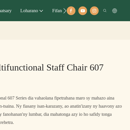
atsary
Loharano
Fifandraisana
ifunctional Staff Chair 607
nal 607 Series dia vahaolana fipetrahana maro sy mahazo aina
-tsaina. Ny fiasany isan-karazany, ao anatin'izany ny haavony azo
ny fanohanan'ny lumbar, dia mahatonga azy io ho safidy tonga
rehetra.