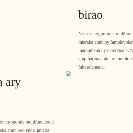
birao
Ny seza ergonomic multifunct
miaraka amin'ny famolavola
mampihena ny harerahana. N
ampiharina amin'ny tontolon
fahasalamana.
a ary
a ergonomic multifunctional
a amin'ireo endri-javatra