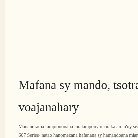
Mafana sy mando, tsotr
voajanahary
Manandrama fampiononana faratampony miaraka amin'ny sez
607 Series- natao hanomezana hafanana sy hamandoana miarak