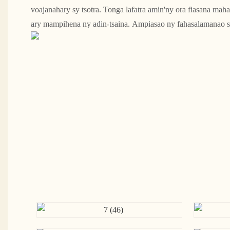
voajanahary sy tsotra. Tonga lafatra amin'ny ora fiasana mahar
ary mampihena ny adin-tsaina. Ampiasao ny fahasalamanao s