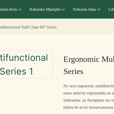
riam-Bola
Raharaha Mpanjifa
Nahoana Isika
Lah
ifunctional Staff Chair 607 Series
Ergonomic Mult
Series
Ny seza ergonomic multifunctio
natao amin'ny ergonomika ao an
amboarina, ny fitongilana ary 
lafatra ho an'ny toeram-piasana 