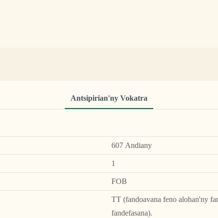
Antsipirian'ny Vokatra
607 Andiany
1
FOB
TT (fandoavana feno alohan'ny fa
fandefasana).