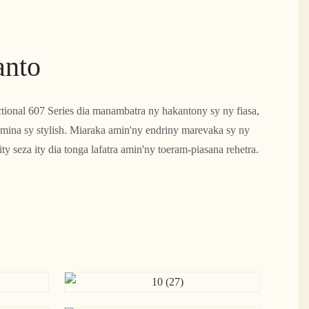
anto
tional 607 Series dia manambatra ny hakantony sy ny fiasa,
ina sy stylish. Miaraka amin'ny endriny marevaka sy ny
ity seza ity dia tonga lafatra amin'ny toeram-piasana rehetra.