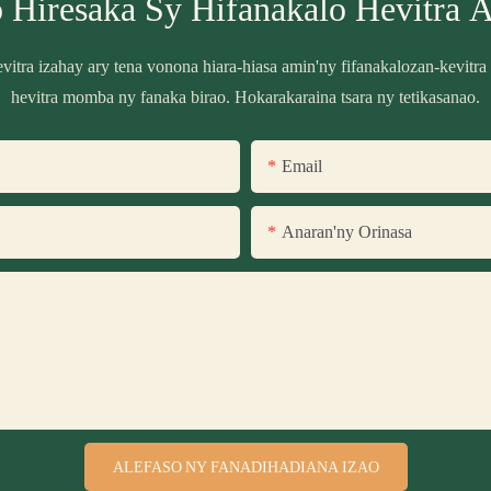
 Hiresaka Sy Hifanakalo Hevitra 
itra izahay ary tena vonona hiara-hiasa amin'ny fifanakalozan-kevit
hevitra momba ny fanaka birao. Hokarakaraina tsara ny tetikasanao.
Email
Anaran'ny Orinasa
ALEFASO NY FANADIHADIANA IZAO