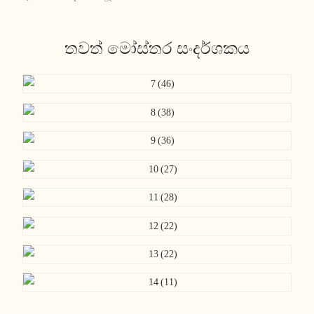
තවත් මෝස්තර සංදර්ශකය