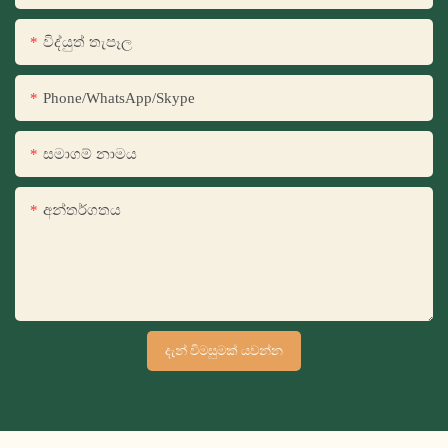
විද්යුත් තැපෑල
Phone/WhatsApp/Skype
සමාගම් නාමය
අන්තර්ගතය
දැන් විමසුමක් යවන්න