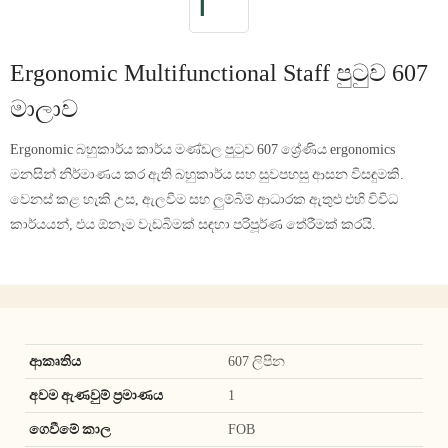
Ergonomic Multifunctional Staff පුටුව 607
මාලාව
Ergonomic බහුකාර්ය කාර්ය මණ්ඩල පුටුව 607 ශ්‍රේණිය ergonomics
මනසින් නිර්මාණය කර ඇති බහුකාර්ය සහ සුවපහසු ආසන විසඳුමකි.
වෙනස් කළ හැකි උස, ඇලවීම සහ ලුම්බිම් ආධාරක ඇතුළු එහි විවිධ
කාර්යයන්, එය ඕනෑම වැඩබිමක් සඳහා පරිපූර්ණ තේරීමක් කරයි.
ආකෘතිය
607 ලිපින
අවම ඇණවුම් ප්‍රමාණය
1
ගෙවීමේ කාල
FOB