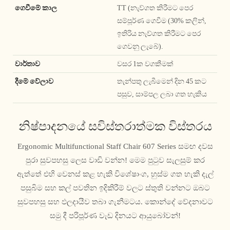
ගෙවීමේ කාල
TT (නැව්ගත කිරීමට පෙර
සම්පූර්ණ ගෙවීම (30% කලින්,
ඉතිරිය නැව්ගත කිරීමට පෙර
ගෙවනු ලැබේ).
වාර්තාව
වසර 1ක වගකීමක්
දීමේ වේලාව
තැන්පතු ලැබීමෙන් දින 45 කට
පසුව, සාම්පල ලබා ගත හැකිය
නිෂ්පාදනයේ සවිස්තරාත්මක විස්තරය
Ergonomic Multifunctional Staff Chair 607 Series සමඟ දවස
පුරා සුවපහසු ලෙස වාඩි වන්න! මෙම පුටුව සැලසුම් කර
ඇත්තේ එහි වෙනස් කළ හැකි විශේෂාංග, හුස්ම ගත හැකි දැල්
පසුබිම සහ කල් පවතින ඉදිකිරීම් වලට ස්තුති වන්නට ඔබට
සුවපහසු සහ ඵලදායීව තබා ගැනීමටය. කොන්දේ වේදනාවට
සමු දී පරිපූර්ණ වැඩ දිනයට ආයුබෝවන්!