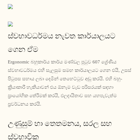
ස්වභාවධර්මය නැවත කාර්යාලයට
ගෙන ඒම
Ergonomic බහුකාර්ය කාර්ය මණ්ඩල පුටුව 607 ශ්‍රේණිය
ස්වභාවධර්මය එහි සැලසුම සමඟ කාර්යාලයට ගෙන එයි, උසස්
පිටුපස සහාය ලබා දෙමින් තෙහෙට්ටුව අඩු කරයි. එහි බහු-
ක්‍රියාකාරී හැකියාවන් එය ඕනෑම වැඩ පරිසරයක් සඳහා
ප්‍රායෝගික තේරීමක් කරයි, ඵලදායිතාව සහ යහපැවැත්ම
ප්‍රවර්ධනය කරයි.
උණුසුම් හා තෙතමනය, සරල සහ
ස්වභාවික