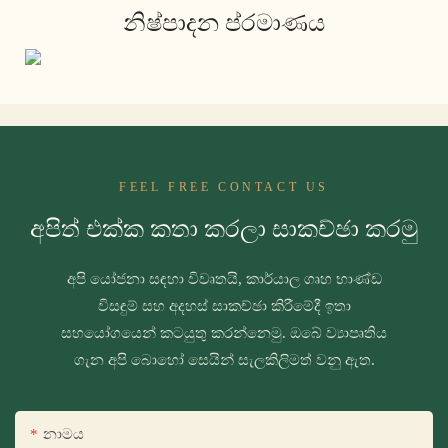
නිෂ්පාදන ප්රමාණය
FEEL FREE CONTACT US
අපිත් එක්ක කතා කරලා සාකච්ඡා කරමු
අපි යෝජනා සඳහා විවෘතයි, කාර්යාල ගෘහ භාණ්ඩ
විසඳුම් සහ අදහස් සාකච්ඡා කිරීමේදී ඉතා
සහයෝගයෙන් කටයුතු කරන්නෙමු. ඔබේ ව්‍යාපෘතිය
ගැන අපි බොහෝ සෙයින් සැලකිලිමත් වනු ඇත.
නාමය