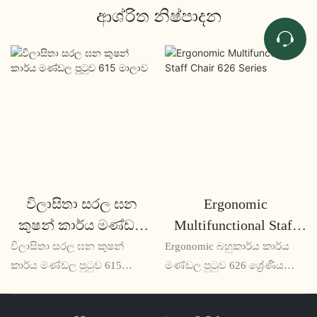
ආශ්රිත නිෂ්පාදන
විලාසිතා සරල ඝන
Ergonomic
කුෂන් කාර්ය මණ්ඩල
Multifunctional Staff
පුටුව 615 මාලාව
Chair 626 Series
විලාසිතා සරල ඝන කුෂන්
Ergonomic බහුකාර්ය කාර්ය
කාර්ය මණ්ඩල පුටුව 615
මණ්ඩල පුටුව 626 ශ්‍රේණිය
ශ්‍රේණිය ඕනෑම කාර්යාලයකට
ඔවුන්ගේ මේසයේ දිගු
හෝ වැඩබිමකට සුදුසු සුවපහසු
වේලාවක් ගත කරන