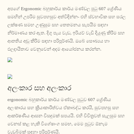
අපගේ Ergonomic බහුකාර්ය කාර්ය මණ්ඩල පුටු 607 ශ්‍රේණිය
සමඟින් උපරිම සුවපහසුව අත්විඳින්න- එහි ස්වභාවික සහ සරල
ලක්ෂණ සමඟ උණුසුම සහ තෙතමනය සැපයීම සඳහා
නිර්මාණය කර ඇත. දිගු පැය වැඩ, ඉරියව් වැඩි දියුණු කිරීම සහ
ආතතිය අඩු කිරීම සඳහා පරිපූර්ණයි. ඔබේ සෞඛ්‍යය හා
ඵලදායිතාව වෙනුවෙන් අදම ආයෝජනය කරන්න.
අලංකාර සහ අලංකාර
ergonomic බහුකාර්ය කාර්ය මණ්ඩල පුටුව 607 ශ්‍රේණිය
අලංකාරය සහ ක්‍රියාකාරීත්වය ඒකාබද්ධ කරයි, සුවපහසු සහ
ආකර්ෂණීය ආසන විසඳුමක් සපයයි. එහි විචිත්‍රවත් සැලසුම සහ
වෙනස් කළ හැකි විශේෂාංග සමඟ, මෙම පුටුව ඕනෑම
වැඩබිමක් සඳහා පරිපූර්ණයි.