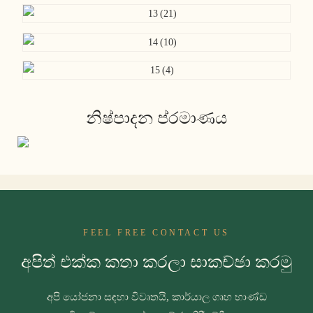
නිෂ්පාදන ප්රමාණය
FEEL FREE CONTACT US
අපිත් එක්ක කතා කරලා සාකච්ඡා කරමු
අපි යෝජනා සඳහා විවෘතයි, කාර්යාල ගෘහ භාණ්ඩ