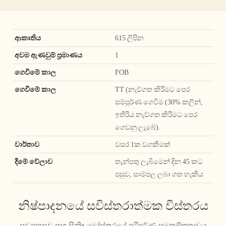
ආකෘතිය
615 ලිපින
අවම ඇණවුම් ප්‍රමාණය
1
ගෙවීමේ කාල
FOB
ගෙවීමේ කාල
TT (නැව්ගත කිරීමට පෙර
සම්පූර්ණ ගෙවීම (30% කලින්,
ඉතිරිය නැව්ගත කිරීමට පෙර
ගෙවනු ලැබේ).
වාර්තාව
වසර 1ක වගකීමක්
දීමේ වේලාව
තැන්පතු ලැබීමෙන් දින 45 කට
පසුව, සාම්පල ලබා ගත හැකිය
නිෂ්පාදනයේ සවිස්තරාත්මක විස්තරය
සුවපහසුව සහ සිනිඳු මෝස්තරයේ පරිපූර්ණ සමතුලිතතාවය