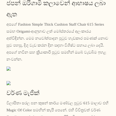
ජපන් ඔරිගාමි කලාවෙන් ආභාෂය ලබා
ඇත
අපගේ Fashion Simple Thick Cushion Staff Chair 615 Series
සමඟ Origami-ආනුභාව ලත් මෝස්තරයේ අලංකාරය
අත්විඳින්න. මෙම නවෝත්පාදන පුටුව හැඩකාර පමණක් නොව
සුව පහසු, දිගු වැඩ කරන දින සඳහා විශිෂ්ට සහාය ලබා දෙයි.
අපගේ නවීන සහ ක්‍රියාකාරී පුටුව සමඟින් ඔබේ වැඩබිම ඉහළ
නංවන්න.
වර්ණ මැජික්
විලාසිතා සරල ඝන කුෂන් කාර්ය මණ්ඩල පුටුව 615 මාලාව එහි
Magic Of Color සමඟින් කැපී පෙනේ. එහි විචිත්‍රවත් වර්ණ