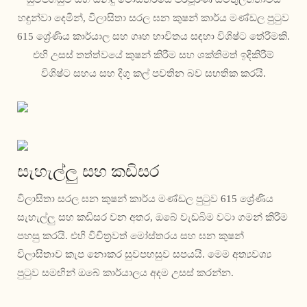
හඳුන්වා දෙමින්, විලාසිතා සරල ඝන කුෂන් කාර්ය මණ්ඩල පුටුව
615 ශ්‍රේණිය කාර්යාල සහ ගෘහ භාවිතය සඳහා විශිෂ්ට තේරීමකි.
එහි උසස් තත්ත්වයේ කුෂන් කිරීම සහ ශක්තිමත් ඉදිකිරීම්
විශිෂ්ට සහය සහ දිගු කල් පවතින බව සහතික කරයි.
සැහැල්ලු සහ කඩිසර
විලාසිතා සරල ඝන කුෂන් කාර්ය මණ්ඩල පුටුව 615 ශ්‍රේණිය
සැහැල්ලු සහ කඩිසර වන අතර, ඔබේ වැඩබිම වටා ගමන් කිරීම
පහසු කරයි. එහි විචිත්‍රවත් මෝස්තරය සහ ඝන කුෂන්
විලාසිතාව කැප නොකර සුවපහසුව සපයයි. මෙම අත්‍යවශ්‍ය
පුටුව සමඟින් ඔබේ කාර්යාලය අදම උසස් කරන්න.