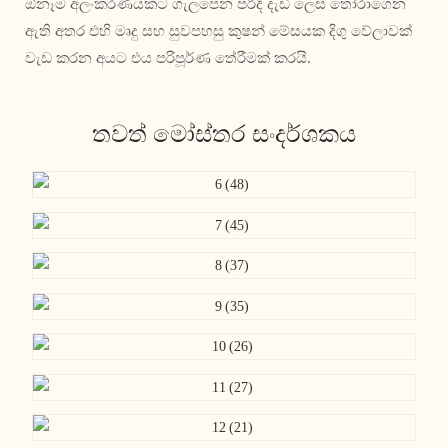
ඕනෑම අලංකරණයකට ගැලපෙන පරිදි දැඩි ලෙස තෝරාගෙන
ඇති අතර එහි මෘදු සහ සුවපහසු කුෂන් මේසයක දිගු වේලාවක්
වැඩ කරන අයට එය පරිපූර්ණ තේරීමක් කරයි.
තවත් මෝස්තර සංදර්ශකය