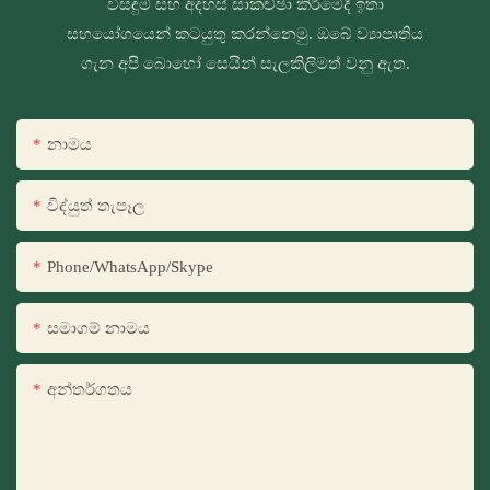
විසඳුම් සහ අදහස් සාකච්ඡා කිරීමේදී ඉතා
සහයෝගයෙන් කටයුතු කරන්නෙමු. ඔබේ ව්‍යාපෘතිය
ගැන අපි බොහෝ සෙයින් සැලකිලිමත් වනු ඇත.
නාමය
විද්යුත් තැපෑල
Phone/WhatsApp/Skype
සමාගම් නාමය
අන්තර්ගතය