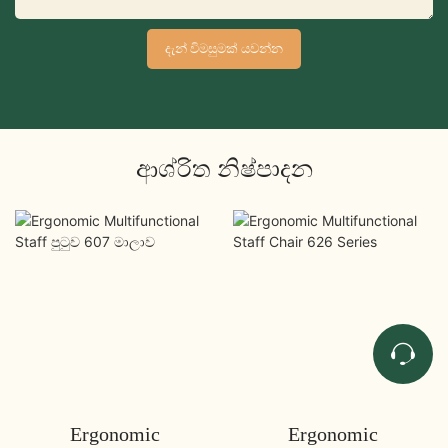
දැන් විමසුමක් යවන්න
ආශ්රිත නිෂ්පාදන
Ergonomic
Ergonomic