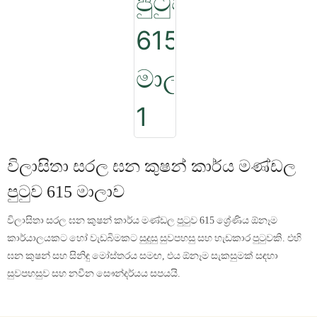
විලාසිතා සරල ඝන කුෂන් කාර්ය මණ්ඩල
පුටුව 615 මාලාව
විලාසිතා සරල ඝන කුෂන් කාර්ය මණ්ඩල පුටුව 615 ශ්‍රේණිය ඕනෑම
කාර්යාලයකට හෝ වැඩබිමකට සුදුසු සුවපහසු සහ හැඩකාර පුටුවකි. එහි
ඝන කුෂන් සහ සිනිඳු මෝස්තරය සමඟ, එය ඕනෑම සැකසුමක් සඳහා
සුවපහසුව සහ නවීන සෞන්දර්යය සපයයි.