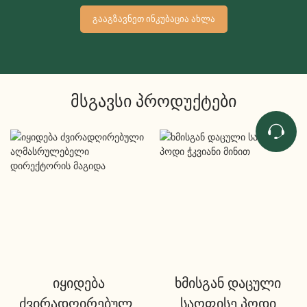
ᲒᲐᲐᲒᲖᲐᲕᲜᲔᲗ ᲘᲜᲙᲣᲑᲐᲪᲘᲐ ᲐᲮᲚᲐ
Მსგავსი Პროდუქტები
იყიდება
ხმისგან დაცული
ძვირადღირებული
საოფისე პოდი