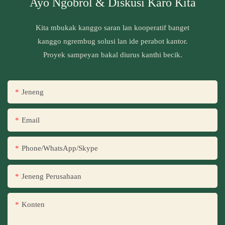
Ayo Ngobrol & Diskusi Karo Kita
Kita mbukak kanggo saran lan kooperatif banget
kanggo ngrembug solusi lan ide perabot kantor.
Proyek sampeyan bakal diurus kanthi becik.
Jeneng
Email
Phone/WhatsApp/Skype
Jeneng Perusahaan
Konten