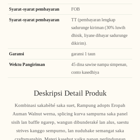
Syarat-syarat pembayaran
FOB
Syarat-syarat pembayaran
TT (pembayaran lengkap
sadurunge kiriman (30% luwih
dhisik, liyane dibayar sadurunge
dikirim).
Garansi
garansi 1 taun
Wektu Pangiriman
45 dina sawise nampa simpenan,
conto kasedhiya
Deskripsi Detail Produk
Kombinasi sakabèhé saka suet, Rampung adopts Eropah
Auman Walnut werna, splicing kurva sampurna saka panel
sisih lan baffle ngarep, wangun dibunderaké lan alus, saestu
strives kanggo sempurno, lan nuduhake semangat saka
craftsmanship. Materi kasebut yaiku papan perlindungan