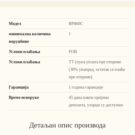
Модел
RP860C
минимална количина
1
поруџбине
Услови плаћања
FOB
Услови плаћања
ТТ (пуна уплата пре отпреме
(30% унапред, остатак се плаћа
пре отпреме).
Гаранција
1 година гаранције
Време испоруке
45 дана након пријема
депозита, узорци су доступни
Детаљан опис производа