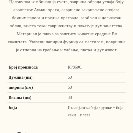
Целокупна комбинација суета, завршна обрада усваја боју
европског Ауман ораха, савршено закривљене спојеве
бочних панела и предње преграде, заобљен и деликатан
облик, заиста тежи савршенству и показује дух занатства.
Материјал је плоча за заштиту животне средине Ел
квалитета. Увезени папирни фурнир са мастилом, површина
је отпорна на гребање и хабање, глатка и дуг живот.
Број производа
RP860C
Дужина (цм)
60
ширина (цм)
60
Висина (цм)
38
Боја
Италијанска боја крушке + боја
каки + плава