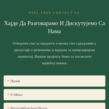
FEEL FREE CONTACT US
Хајде Да Разговарамо И Дискутујемо Са
Нама
Отворени смо за предлоге и веома смо сарадљиви у
дискусији о решењима и идејама за канцеларијски
намештај. Вашем пројекту ћемо се посветити
највећој пажњи.
Назив
Е-Маил
Phone/WhatsApp/Skype