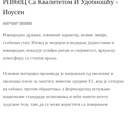
РП860Ц Са Квалитетом И Удобношћу -
Иоусен
600*600*380MM
Изванредно држање, племенит карактер, велике линије,
стабилан стил. Изглед је модеран и модеран, једноставан и
изванредан, показује углађен ритам и слојевитост, врхунску
атмосферу, са стилом краља.
Основни материјал производа је направљен од еколошке и
еколошке плоче за заштиту животне средине Е1, која је отпорна
на хабање, против обраштања, а формалдехид испуњава
националне стандарде испитивања и неће нанети штету
људском телу, тако да се може користити са поверењем.