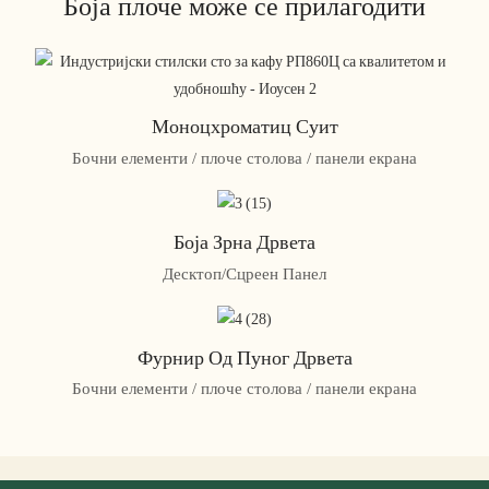
Боја плоче може се прилагодити
Моноцхроматиц Суит
Бочни елементи / плоче столова / панели екрана
Боја Зрна Дрвета
Десктоп/Сцреен Панел
Фурнир Од Пуног Дрвета
Бочни елементи / плоче столова / панели екрана