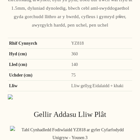
1.5mm, dyluniad dynoledig, blwch cebl aml-swyddogaethol
gyda gorchudd llithro ar y bwrdd, cyfleus i gymryd pŵer,
awyrgylch hardd, pen uchel, pen uchel
Rhif Cynnyrch
YZ818
Hyd (cm)
360
Lled (cm)
140
Uchder (cm)
75
Lliw
Lliw gellyg Eidalaidd + khaki
Gellir Addasu Lliw Plât