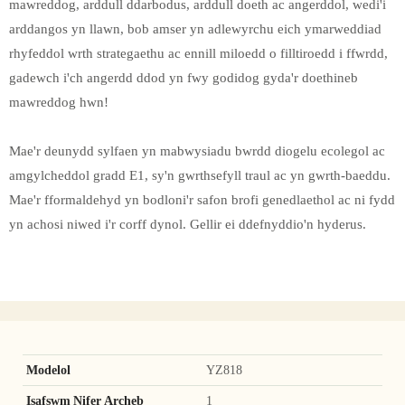
mawreddog, arddull ddarbodus, arddull doeth ac angerddol, wedi'i
arddangos yn llawn, bob amser yn adlewyrchu eich ymarweddiad
rhyfeddol wrth strategaethu ac ennill miloedd o filltiroedd i ffwrdd,
gadewch i'ch angerdd ddod yn fwy godidog gyda'r doethineb
mawreddog hwn!
Mae'r deunydd sylfaen yn mabwysiadu bwrdd diogelu ecolegol ac
amgylcheddol gradd E1, sy'n gwrthsefyll traul ac yn gwrth-baeddu.
Mae'r fformaldehyd yn bodloni'r safon brofi genedlaethol ac ni fydd
yn achosi niwed i'r corff dynol. Gellir ei ddefnyddio'n hyderus.
Modelol
YZ818
Isafswm Nifer Archeb
1