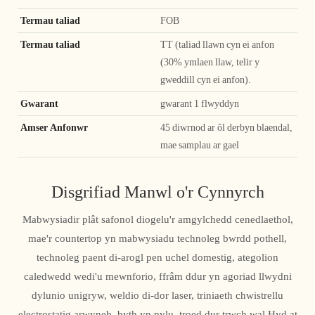
Termau taliad
FOB
Termau taliad
TT (taliad llawn cyn ei anfon
(30% ymlaen llaw, telir y
gweddill cyn ei anfon).
Gwarant
gwarant 1 flwyddyn
Amser Anfonwr
45 diwrnod ar ôl derbyn blaendal,
mae samplau ar gael
Disgrifiad Manwl o'r Cynnyrch
Mabwysiadir plât safonol diogelu'r amgylchedd cenedlaethol,
mae'r countertop yn mabwysiadu technoleg bwrdd pothell,
technoleg paent di-arogl pen uchel domestig, ategolion
caledwedd wedi'u mewnforio, ffrâm ddur yn agoriad llwydni
dylunio unigryw, weldio di-dor laser, triniaeth chwistrellu
electrostatig arwyneb, byth yn pylu, troed dur trwch wal Hyd at