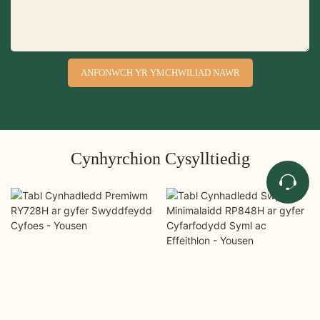
ANFONWCH YR YMCHWILIAD NAWR
Cynhyrchion Cysylltiedig