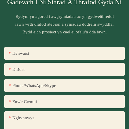
Gadewch I Ni Siarad A Thrafod Gyda Ni
Rydym yn agored i awgrymiadau ac yn gydweithredol
iawn wrth drafod atebion a syniadau dodrefn swyddfa.
Bydd eich prosiect yn cael ei ofalu'n dda iawn.
Henwaist
E-Bost
Phone/WhatsApp/Skype
Enw'r Cwmni
Nghynnwys