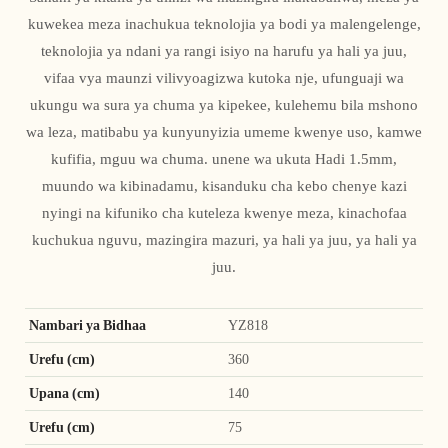
kuwekea meza inachukua teknolojia ya bodi ya malengelenge,
teknolojia ya ndani ya rangi isiyo na harufu ya hali ya juu,
vifaa vya maunzi vilivyoagizwa kutoka nje, ufunguaji wa
ukungu wa sura ya chuma ya kipekee, kulehemu bila mshono
wa leza, matibabu ya kunyunyizia umeme kwenye uso, kamwe
kufifia, mguu wa chuma. unene wa ukuta Hadi 1.5mm,
muundo wa kibinadamu, kisanduku cha kebo chenye kazi
nyingi na kifuniko cha kuteleza kwenye meza, kinachofaa
kuchukua nguvu, mazingira mazuri, ya hali ya juu, ya hali ya
juu.
Nambari ya Bidhaa
YZ818
Urefu (cm)
360
Upana (cm)
140
Urefu (cm)
75