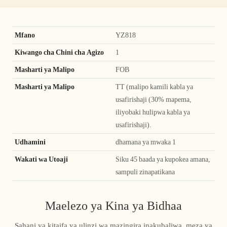
Mfano
YZ818
Kiwango cha Chini cha Agizo
1
Masharti ya Malipo
FOB
Masharti ya Malipo
TT (malipo kamili kabla ya
usafirishaji (30% mapema,
iliyobaki hulipwa kabla ya
usafirishaji).
Udhamini
dhamana ya mwaka 1
Wakati wa Utoaji
Siku 45 baada ya kupokea amana,
sampuli zinapatikana
Maelezo ya Kina ya Bidhaa
Sahani ya kitaifa ya ulinzi wa mazingira inakubaliwa, meza ya