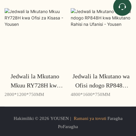
Jedwali la Mkutano
Jedwali la Mkutano wa
Mkuu RY728H kwa
Ofisi ndogo RP848H
Ofisi za Kisasa - Yousen
kwa Mikutano Rahisi na
2800*1200*750MM
4800*1600*750MM
Ufanisi - Yousen
Hakimiliki © 2026 YOUSEN |
Ramani ya tovuti
Faragha
PoFaragha