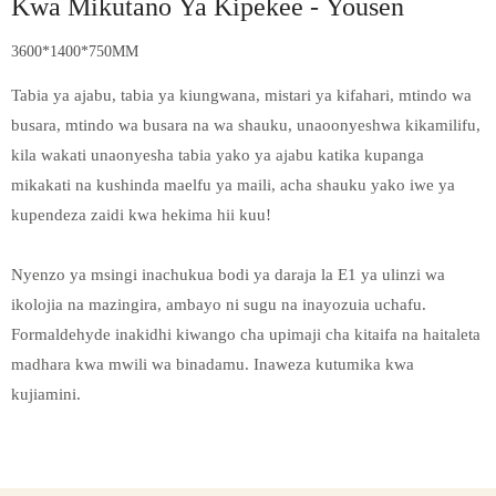
Kwa Mikutano Ya Kipekee - Yousen
3600*1400*750MM
Tabia ya ajabu, tabia ya kiungwana, mistari ya kifahari, mtindo wa
busara, mtindo wa busara na wa shauku, unaoonyeshwa kikamilifu,
kila wakati unaonyesha tabia yako ya ajabu katika kupanga
mikakati na kushinda maelfu ya maili, acha shauku yako iwe ya
kupendeza zaidi kwa hekima hii kuu!
Nyenzo ya msingi inachukua bodi ya daraja la E1 ya ulinzi wa
ikolojia na mazingira, ambayo ni sugu na inayozuia uchafu.
Formaldehyde inakidhi kiwango cha upimaji cha kitaifa na haitaleta
madhara kwa mwili wa binadamu. Inaweza kutumika kwa
kujiamini.