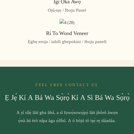
Igi Ọkà Awọ
Ojú-iṣẹ / Iboju Panel
Ri To Wood Veneer
Ẹgbẹ eroja / tabili gbepokini / iboju paneli
FEEL FREE CONTACT US
Ẹ Jẹ́ Kí A Bá Wa Sọ̀rọ̀ Kí A Sì Bá Wa Sọ̀rọ̀
A ṣí sílẹ̀ láti gba àbá, a sì fọwọ́sowọ́pọ̀ láti jíròrò àwọn
ọ̀nà àti èrò nípa àga ọ́fíìsì. A ó bójú tó iṣẹ́ rẹ dáadáa.