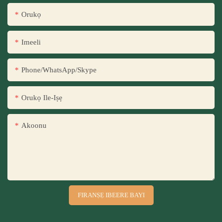
Orukọ
Imeeli
Phone/WhatsApp/Skype
Orukọ Ile-Iṣẹ
Akoonu
FIRANṢẸ IBEERE BAYI