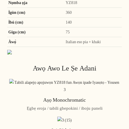
Nọmba ọja
YZ818
Ìgùn (cm)
360
Ìbú (cm)
140
Giga (cm)
75
Àwọ̀
Italian eso pia + khaki
Awọ Awo Le Ṣe Adani
Aṣọ Monochromatic
Ẹgbẹ eroja / tabili gbepokini / iboju paneli