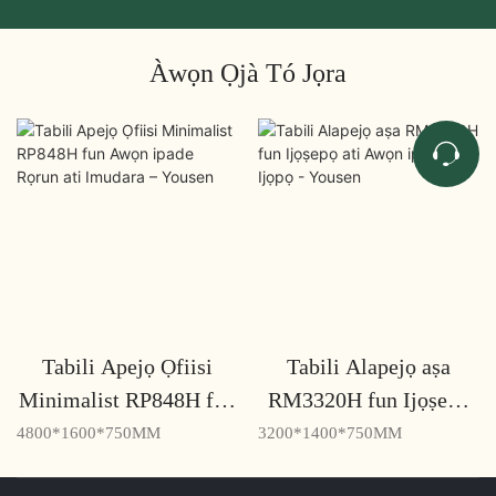
Àwọn Ọjà Tó Jọra
Tabili Apejọ Ọfiisi
Tabili Alapejọ aṣa
Minimalist RP848H fun
RM3320H fun Ijọṣepọ
Awọn ipade Rọrun ati
ati Awọn ipade Ijọpọ -
4800*1600*750MM
3200*1400*750MM
Imudara – Yousen
Yousen