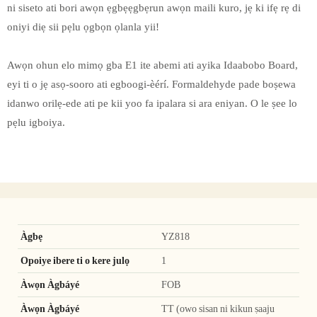
ni siseto ati bori awọn ẹgbẹẹgbẹrun awọn maili kuro, jẹ ki ifẹ rẹ di
oniyi diẹ sii pẹlu ọgbọn ọlanla yii!
Awọn ohun elo mimọ gba E1 ite abemi ati ayika Idaabobo Board,
eyi ti o jẹ asọ-sooro ati egboogi-èérí. Formaldehyde pade boṣewa
idanwo orilẹ-ede ati pe kii yoo fa ipalara si ara eniyan. O le ṣee lo
pẹlu igboiya.
Àgbẹ
YZ818
Opoiye ibere ti o kere julọ
1
Àwọn Àgbáyé
FOB
Àwọn Àgbáyé
TT (owo sisan ni kikun ṣaaju