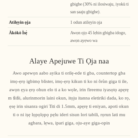
gbigbe (30% ni ilosiwaju, iyokù ti
san ṣaaju gbigbe).
Atilẹyin ọja
1 odun atilẹyin ọja
Àkókò Ìsẹ̀
Awọn ọjọ 45 lẹhin gbigba idogo,
awọn ayẹwo wa
Alaye Apejuwe Ti Ọja naa
Awo apewọn aabo ayika ti orilẹ-ede ti gba, countertop gba
imọ-ẹrọ igbimọ blister, imọ-ẹrọ kikun ti ko ni õrùn giga ti ile,
awọn ẹya ẹrọ ohun elo ti a ko wọle, irin fireemu iyasọtọ apẹrẹ
m šiši, alurinmorin laini okun, itọju itanna eletiriki dada, ko rọ,
ẹsẹ irin sisanra ogiri Titi di 1.5mm, apẹrẹ ti eniyan, apoti okun
ti o ni iṣẹ lọpọlọpọ pẹlu ideri sisun lori tabili, rọrun lati mu
agbara, lẹwa, ipari giga, oju-aye giga-opin