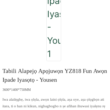
Tabili Alapejọ Apọjuwọn YZ818 Fun Awọn
Ipade Iyasọtọ - Yousen
3600*1400*750MM
Iwa alailẹgbẹ, iwa ọlọla, awọn laini ọlọla, aṣa oye, aṣa ọlọgbọn ati
itara, ti o han ni kikun, nigbagbogbo n ṣe afihan ihuwasi iyalẹnu rẹ