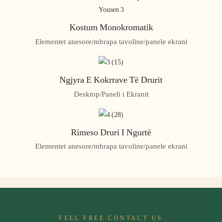
Kostum Monokromatik
Elementet anesore/mbrapa tavoline/panele ekrani
Ngjyra E Kokrrave Të Drurit
Desktop/Paneli i Ekranit
Rimeso Druri I Ngurtë
Elementet anesore/mbrapa tavoline/panele ekrani
FEEL FREE CONTACT US