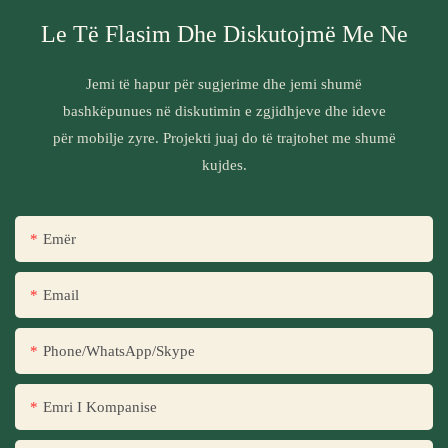
Le Të Flasim Dhe Diskutojmë Me Ne
Jemi të hapur për sugjerime dhe jemi shumë
bashkëpunues në diskutimin e zgjidhjeve dhe ideve
për mobilje zyre. Projekti juaj do të trajtohet me shumë
kujdes.
Emër
Email
Phone/WhatsApp/Skype
Emri I Kompanise