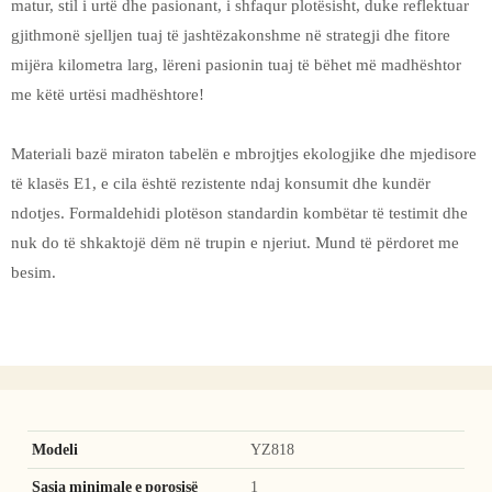
matur, stil i urtë dhe pasionant, i shfaqur plotësisht, duke reflektuar
gjithmonë sjelljen tuaj të jashtëzakonshme në strategji dhe fitore
mijëra kilometra larg, lëreni pasionin tuaj të bëhet më madhështor
me këtë urtësi madhështore!
Materiali bazë miraton tabelën e mbrojtjes ekologjike dhe mjedisore
të klasës E1, e cila është rezistente ndaj konsumit dhe kundër
ndotjes. Formaldehidi plotëson standardin kombëtar të testimit dhe
nuk do të shkaktojë dëm në trupin e njeriut. Mund të përdoret me
besim.
Modeli
YZ818
Sasia minimale e porosisë
1