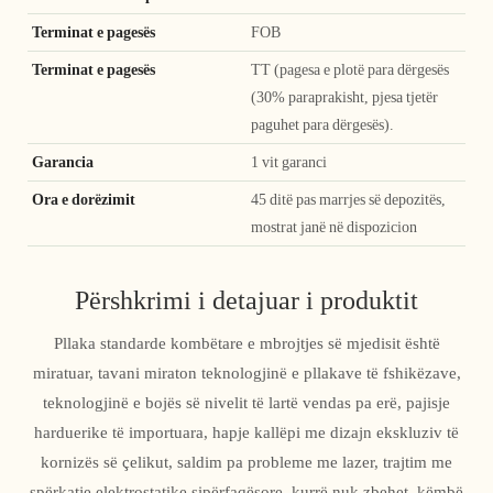
Terminat e pagesës
FOB
Terminat e pagesës
TT (pagesa e plotë para dërgesës
(30% paraprakisht, pjesa tjetër
paguhet para dërgesës).
Garancia
1 vit garanci
Ora e dorëzimit
45 ditë pas marrjes së depozitës,
mostrat janë në dispozicion
Përshkrimi i detajuar i produktit
Pllaka standarde kombëtare e mbrojtjes së mjedisit është
miratuar, tavani miraton teknologjinë e pllakave të fshikëzave,
teknologjinë e bojës së nivelit të lartë vendas pa erë, pajisje
harduerike të importuara, hapje kallëpi me dizajn ekskluziv të
kornizës së çelikut, saldim pa probleme me lazer, trajtim me
spërkatje elektrostatike sipërfaqësore, kurrë nuk zbehet, këmbë