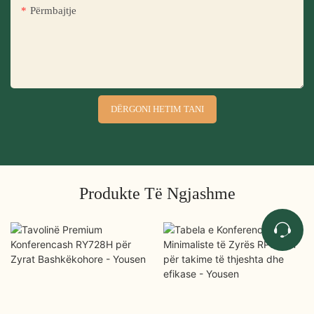
Përmbajtje
DËRGONI HETIM TANI
Produkte Të Ngjashme