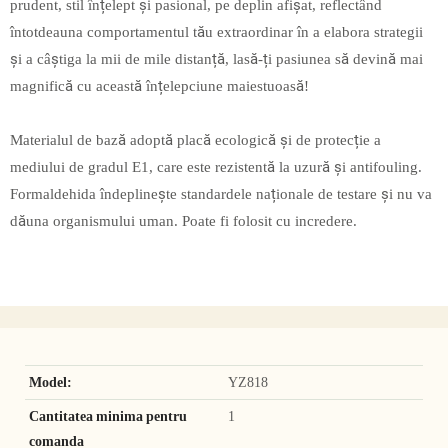
prudent, stil înțelept și pasional, pe deplin afișat, reflectând
întotdeauna comportamentul tău extraordinar în a elabora strategii
și a câștiga la mii de mile distanță, lasă-ți pasiunea să devină mai
magnifică cu această înțelepciune maiestuoasă!
Materialul de bază adoptă placă ecologică și de protecție a
mediului de gradul E1, care este rezistentă la uzură și antifouling.
Formaldehida îndeplinește standardele naționale de testare și nu va
dăuna organismului uman. Poate fi folosit cu incredere.
Model:
YZ818
Cantitatea minima pentru
1
comanda