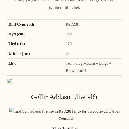
tymheredd uchel.
Rhif Cynnyrch
RY728H
Hyd (cm)
280
Lled (cm)
120
Uchder (cm)
75
Lliw
Technoleg Masarn + Beige +
Brown Coffi
Gellir Addasu Lliw Plât
Siwt Unlliw