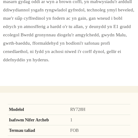
masarn gydag oddi ar wyn a brown coffi, yn mabwysiadu'r arddull
ddiwydiannol ysgafn ryngwladol gyfredol, technoleg ymyl beveled,
mae'r siâp cyffredinol yn fodern ac yn gain, gan wneud i bobl
edrych yn atmosfferig a hardd o'r tu allan, y deunydd yn E1 gradd
ecolegol Bwrdd gronynnau diogelu'r amgylchedd, gwydn Malu,
gwrth-baeddu, fformaldehyd yn bodloni'r safonau profi
cenedlaethol, ni fydd yn achosi niwed i'r corff dynol, gellir ei
ddefnyddio yn hyderus.
Modelol
RY728H
Isafswm Nifer Archeb
1
Termau taliad
FOB