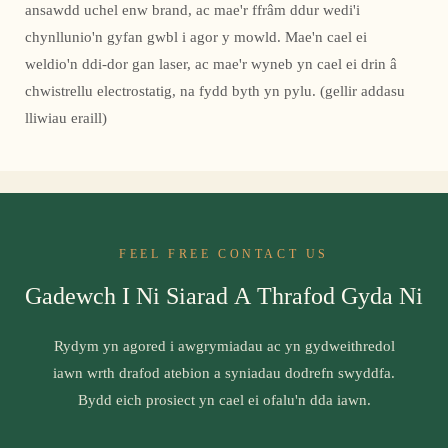
ansawdd uchel enw brand, ac mae'r ffrâm ddur wedi'i
chynllunio'n gyfan gwbl i agor y mowld. Mae'n cael ei
weldio'n ddi-dor gan laser, ac mae'r wyneb yn cael ei drin â
chwistrellu electrostatig, na fydd byth yn pylu. (gellir addasu
lliwiau eraill)
FEEL FREE CONTACT US
Gadewch I Ni Siarad A Thrafod Gyda Ni
Rydym yn agored i awgrymiadau ac yn gydweithredol
iawn wrth drafod atebion a syniadau dodrefn swyddfa.
Bydd eich prosiect yn cael ei ofalu'n dda iawn.