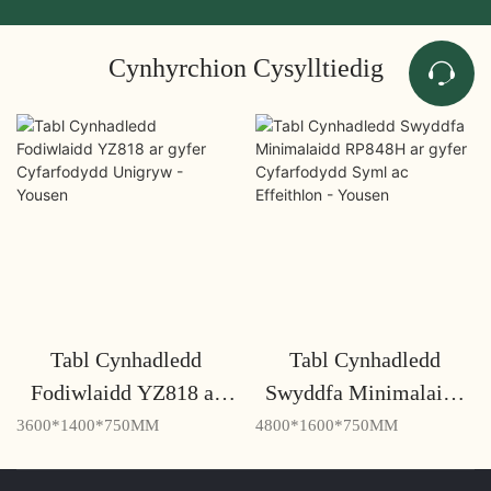
Cynhyrchion Cysylltiedig
Tabl Cynhadledd
Tabl Cynhadledd
Fodiwlaidd YZ818 ar
Swyddfa Minimalaidd
gyfer Cyfarfodydd
RP848H ar gyfer
3600*1400*750MM
4800*1600*750MM
Unigryw - Yousen
Cyfarfodydd Syml ac
Effeithlon - Yousen