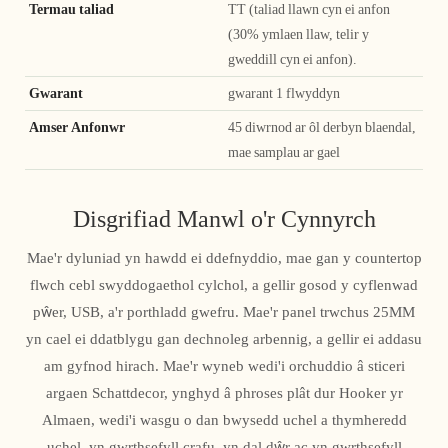
Termau taliad
TT (taliad llawn cyn ei anfon
(30% ymlaen llaw, telir y
gweddill cyn ei anfon).
Gwarant
gwarant 1 flwyddyn
Amser Anfonwr
45 diwrnod ar ôl derbyn blaendal,
mae samplau ar gael
Disgrifiad Manwl o'r Cynnyrch
Mae'r dyluniad yn hawdd ei ddefnyddio, mae gan y countertop
flwch cebl swyddogaethol cylchol, a gellir gosod y cyflenwad
pŵer, USB, a'r porthladd gwefru. Mae'r panel trwchus 25MM
yn cael ei ddatblygu gan dechnoleg arbennig, a gellir ei addasu
am gyfnod hirach. Mae'r wyneb wedi'i orchuddio â sticeri
argaen Schattdecor, ynghyd â phroses plât dur Hooker yr
Almaen, wedi'i wasgu o dan bwysedd uchel a thymheredd
uchel, yn gwrthsefyll crafu, yn dal dŵr ac yn gwrthsefyll