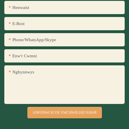
Henwaist
E-Bost
Phone/WhatsApp/Skype
Enw'r Cwmni
Nghynnwys
ANFONWCH YR YMCHWILIAD NAWR