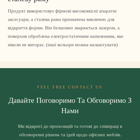
Продукт використовує фірмові високоякісні апаратні
аксесуари, а сталева рама призначена виключно для
відкриття форми. Він безшовно зварюється лазером, а
поверхня оброблена електростатичним напиленням, яке
ніколи не вигорає. (інші кольори можна налаштувати)
FEEL FREE CONTACT US
Давайте Поговоримо Та Обговоримо З
Нами
Ми відкриті до пропозицій та готові до співпраці в
обговоренні рішень та ідей щодо офісних меблів.