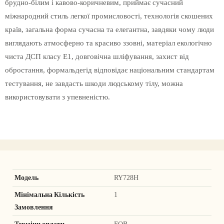
брудно-білим і кавово-коричневим, приймає сучасний
міжнародний стиль легкої промисловості, технологія скошених
країв, загальна форма сучасна та елегантна, завдяки чому люди
виглядають атмосферно та красиво ззовні, матеріал екологічно
чиста ДСП класу E1, довговічна шліфування, захист від
обростання, формальдегід відповідає національним стандартам
тестування, не завдасть шкоди людському тілу, можна
використовувати з упевненістю.
Модель
RY728H
Мінімальна Кількість
1
Замовлення
Терміни оплати
FOB