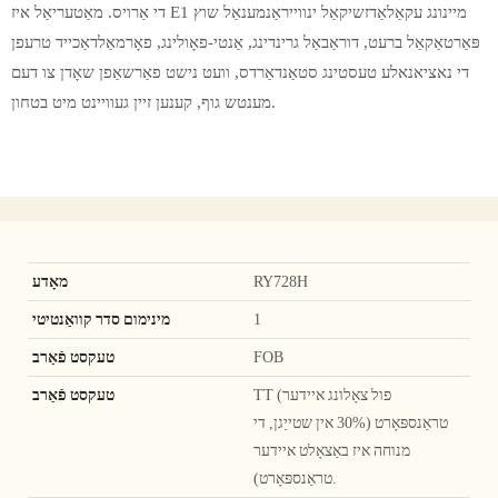
די אַרויס. מאַטעריאַל איז E1 מיינונג עקאַלאַדזשיקאַל ינווייראַנמענאַל שוץ
פּאַרטאַקאַל ברעט, דוראַבאַל גרינדינג, אַנטי-פאָולינג, פאָרמאַלדאַכייד טרעפן
די נאציאנאלע טעסטינג סטאַנדאַרדס, וועט נישט פאַרשאַפן שאָדן צו דעם
מענטש גוף, קענען זיין געוויינט מיט בטחון.
RY728H
מאָדע
1
מינימום סדר קוואַנטיטי
FOB
טעקסט פֿאַרב
TT (פול צאָלונג איידער
טעקסט פֿאַרב
טראַנספּאָרט (30% אין שטייַגן, די
מנוחה איז באַצאָלט איידער
טראַנספּאָרט).