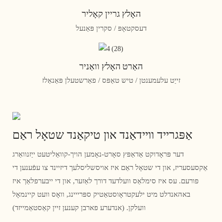
האָלץ גריין קאָליר
דעסקטאָפּ / סקרין פּאַנעל
האַרט האָלץ וואַניר
זייַט עלעמענטן / טיש טאַפּס / פאַרשטעלן פּאַנאַלז
אַפּגרייד וויידאַנד און טיקאַנד שטאָל ראַם
דער פּראָדוקט אַדאַפּץ סאָרט-נאָמען הויך-קוואַליטעט ייַזנוואַרג
אַקסעסעריז, און די שטאָל ראַם איז אויסשליסלעך דיזיינד צו עפֿענען די
פורעם. עס איז סימלאַס וועלדעד דורך לאַזער, און די ייבערפלאַך איז
באהאנדלט מיט ילעקטראָוסטאַטיק ספּרייינג, וואָס וועט קיינמאָל
וועלקן. (אנדערע פארבן קענען זיין קאַסטאַמייזד)