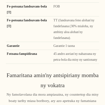
Fe-potoana fandoavam-bola
FOB
[T]
Fe-potoana fandoavam-bola
TT (fandoavana feno alohan'ny
[T]
fandefasana (30% mialoha, ny
ambiny aloa alohan'ny
fandefasana).
Garantie
Garantie 1 taona
Fotoana fampidirana
45 andro aorian'ny nahazoana ny
petra-bola dia misy ny santionany
Famaritana amin'ny antsipiriany momba
ny vokatra
Ny famolavolana dia mora ampiasaina, ny countertop dia misy
boaty tariby miasa boribory, ary azo apetraka ny famatsiana