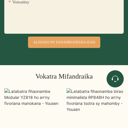
Votoatiny
ALEFASO NY FANADIHADIANA IZAO
Vokatra Mifandraika