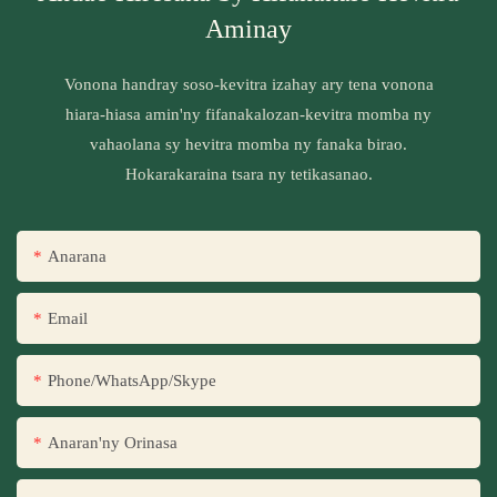
Aminay
Vonona handray soso-kevitra izahay ary tena vonona
hiara-hiasa amin'ny fifanakalozan-kevitra momba ny
vahaolana sy hevitra momba ny fanaka birao.
Hokarakaraina tsara ny tetikasanao.
Anarana
Email
Phone/WhatsApp/Skype
Anaran'ny Orinasa