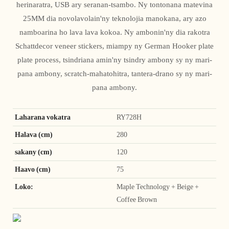
herinaratra, USB ary seranan-tsambo. Ny tontonana matevina
25MM dia novolavolain'ny teknolojia manokana, ary azo
namboarina ho lava lava kokoa. Ny ambonin'ny dia rakotra
Schattdecor veneer stickers, miampy ny German Hooker plate
plate process, tsindriana amin'ny tsindry ambony sy ny mari-
pana ambony, scratch-mahatohitra, tantera-drano sy ny mari-
pana ambony.
Laharana vokatra
RY728H
Halava (cm)
280
sakany (cm)
120
Haavo (cm)
75
Loko:
Maple Technology + Beige +
Coffee Brown