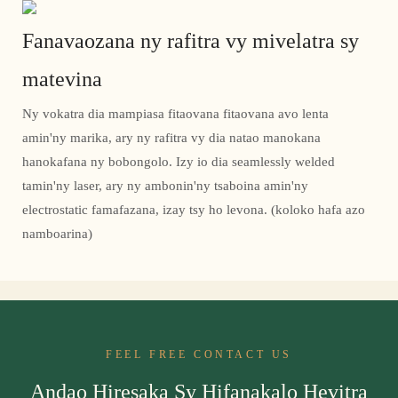
Fanavaozana ny rafitra vy mivelatra sy
matevina
Ny vokatra dia mampiasa fitaovana fitaovana avo lenta
amin'ny marika, ary ny rafitra vy dia natao manokana
hanokafana ny bobongolo. Izy io dia seamlessly welded
tamin'ny laser, ary ny ambonin'ny tsaboina amin'ny
electrostatic famafazana, izay tsy ho levona. (koloko hafa azo
namboarina)
FEEL FREE CONTACT US
Andao Hiresaka Sy Hifanakalo Hevitra