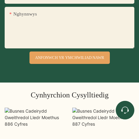
Nghynnwys
ANFONWCH YR YMCHWILIAD NAWR
Cynhyrchion Cysylltiedig