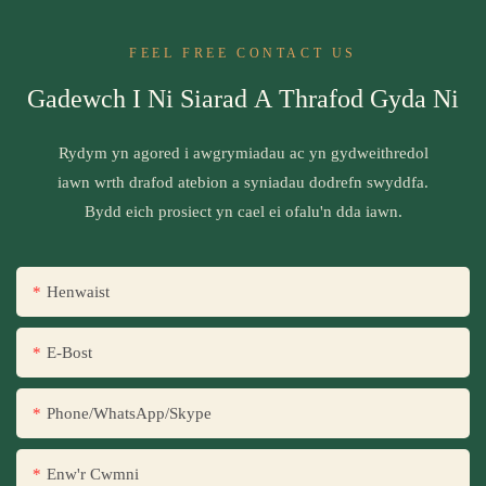
FEEL FREE CONTACT US
Gadewch I Ni Siarad A Thrafod Gyda Ni
Rydym yn agored i awgrymiadau ac yn gydweithredol
iawn wrth drafod atebion a syniadau dodrefn swyddfa.
Bydd eich prosiect yn cael ei ofalu'n dda iawn.
Henwaist
E-Bost
Phone/WhatsApp/Skype
Enw'r Cwmni