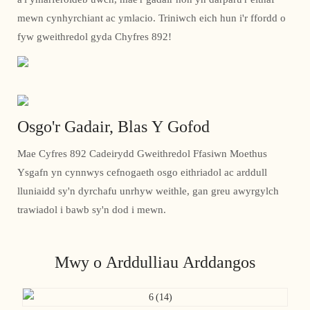
mewn cynhyrchiant ac ymlacio. Triniwch eich hun i'r ffordd o
fyw gweithredol gyda Chyfres 892!
Osgo'r Gadair, Blas Y Gofod
Mae Cyfres 892 Cadeirydd Gweithredol Ffasiwn Moethus
Ysgafn yn cynnwys cefnogaeth osgo eithriadol ac arddull
lluniaidd sy'n dyrchafu unrhyw weithle, gan greu awyrgylch
trawiadol i bawb sy'n dod i mewn.
Mwy o Arddulliau Arddangos