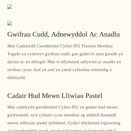
Gwifrau Cudd, Adnewyddol Ac Anadlu
Mae Cadeirydd Gweithredol Cyfres 892 Ffasiwn Moethus
Ysgafn yn cynnwys gwifrau cudd, gan gadw'ch man gwaith yn
daclus ac yn ddiogel. Mae ei ddyluniad adfywiol ac anadlu yn
sicrhau cysur, hyd yn oed yn ystod cyfnodau estynedig o
ddefnydd.
Cadair Hud Mewn Lliwiau Pastel
Mae cadeirydd gweithredol Cyfres 892 yn gadair hud mewn
gwirionedd, sy'n cyfuno cysur moethus ag arddull lluniaidd
mewn arlliwiau pastel syfrdanol. Gyda'i ddyluniad ergonomig
a'i ymarferoldeb uwch, mae'r gadair hon yn darparu'r eithaf