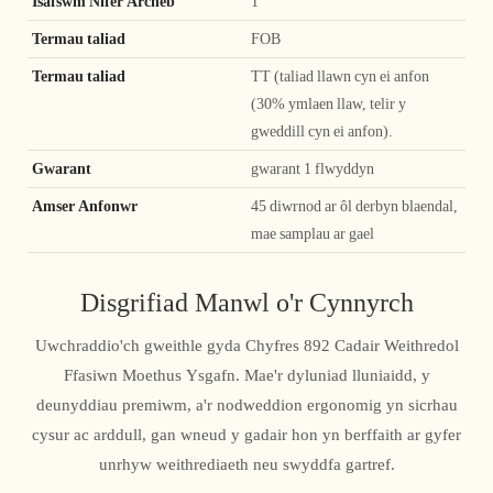
Isafswm Nifer Archeb
1
Termau taliad
FOB
Termau taliad
TT (taliad llawn cyn ei anfon
(30% ymlaen llaw, telir y
gweddill cyn ei anfon).
Gwarant
gwarant 1 flwyddyn
Amser Anfonwr
45 diwrnod ar ôl derbyn blaendal,
mae samplau ar gael
Disgrifiad Manwl o'r Cynnyrch
Uwchraddio'ch gweithle gyda Chyfres 892 Cadair Weithredol
Ffasiwn Moethus Ysgafn. Mae'r dyluniad lluniaidd, y
deunyddiau premiwm, a'r nodweddion ergonomig yn sicrhau
cysur ac arddull, gan wneud y gadair hon yn berffaith ar gyfer
unrhyw weithrediaeth neu swyddfa gartref.