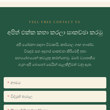
FEEL FREE CONTACT US
අපිත් එක්ක කතා කරලා සාකච්ඡා කරමු
අපි යෝජනා සඳහා විවෘතයි, කාර්යාල ගෘහ භාණ්ඩ
විසඳුම් සහ අදහස් සාකච්ඡා කිරීමේදී ඉතා
සහයෝගයෙන් කටයුතු කරන්නෙමු. ඔබේ ව්‍යාපෘතිය
ගැන අපි බොහෝ සෙයින් සැලකිලිමත් වනු ඇත.
නාමය
විද්යුත් තැපෑල