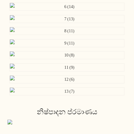
නිෂ්පාදන ප්රමාණය