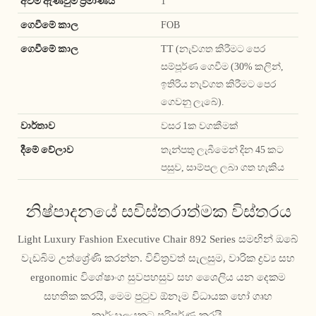
අවම ඇණවුම් ප්‍රමාණය
1
ගෙවීමේ කාල
FOB
ගෙවීමේ කාල
TT (නැව්ගත කිරීමට පෙර
සම්පූර්ණ ගෙවීම (30% කලින්,
ඉතිරිය නැව්ගත කිරීමට පෙර
ගෙවනු ලැබේ).
වාර්තාව
වසර 1ක වගකීමක්
දීමේ වේලාව
තැන්පතු ලැබීමෙන් දින 45 කට
පසුව, සාම්පල ලබා ගත හැකිය
නිෂ්පාදනයේ සවිස්තරාත්මක විස්තරය
Light Luxury Fashion Executive Chair 892 Series සමඟින් ඔබේ
වැඩබිම උත්ශ්‍රේණි කරන්න. විචිත්‍රවත් සැලසුම, වාරික ද්‍රව්‍ය සහ
ergonomic විශේෂාංග සුවපහසුව සහ ශෛලිය යන දෙකම
සහතික කරයි, මෙම පුටුව ඕනෑම විධායක හෝ ගෘහ
කාර්යාලයකට පරිපූර්ණ කරයි.