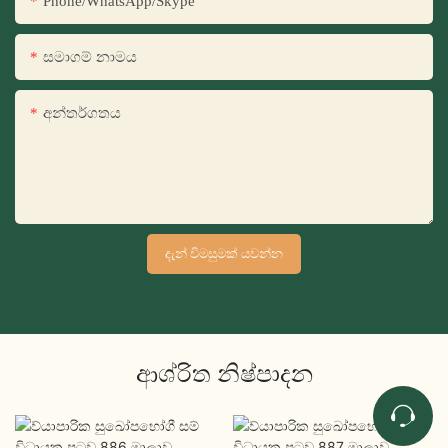
Phone/WhatsApp/Skype
සමාගම් නාමය
අන්තර්ගතය
දැන් විමසුමක් යවන්න
ආශ්රිත නිෂ්පාදන