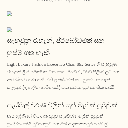
සැඟවුනු රැහැන්, ප්රබෝධමත් සහ
හුස්ම ගත හැකි
Light Luxury Fashion Executive Chair 892 Series හි සැඟවුණු
රැහැන්වලින් සමන්විත වන අතර, ඔබේ වැඩබිම පිළිවෙලට සහ
ආරක්ෂිතව තබා ගනී. එහි ප්‍රබෝධමත් සහ හුස්ම ගත හැකි
සැලසුම දිගුකාලීන භාවිතයේදී පවා සුවපහසුව සහතික කරයි.
පැස්ටල් වර්ණවලින් යුත් මැජික් පුටුවක්
892 ශ්‍රේණියේ විධායක පුටුව සැබවින්ම මැජික් පුටුවකි,
සුඛෝපභෝගී සුවපහසුව සහ සිත් ඇදගන්නාසුළු පැස්ටල්