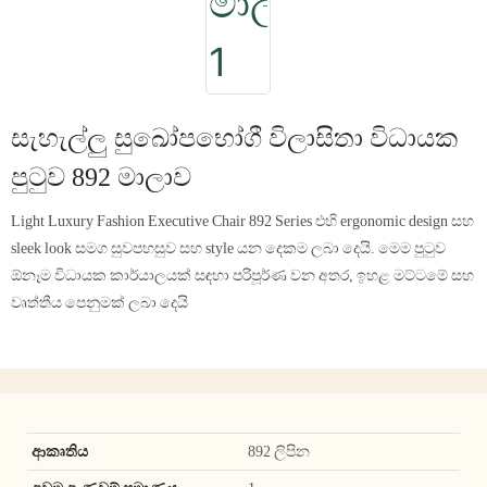
සැහැල්ලු සුඛෝපභෝගී විලාසිතා විධායක
පුටුව 892 මාලාව
Light Luxury Fashion Executive Chair 892 Series එහි ergonomic design සහ
sleek look සමග සුවපහසුව සහ style යන දෙකම ලබා දෙයි. මෙම පුටුව
ඕනෑම විධායක කාර්යාලයක් සඳහා පරිපූර්ණ වන අතර, ඉහළ මට්ටමේ සහ
වෘත්තීය පෙනුමක් ලබා දෙයි
ආකෘතිය
892 ලිපින