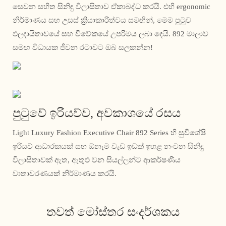
සෙවන සහිත සිනිඳු විලාසිතාව ඒකාබද්ධ කරයි. එහි ergonomic
නිර්මාණය සහ උසස් ක්‍රියාකාරීත්වය සමඟින්, මෙම පුටුව
ඵලදායිතාවයේ සහ විවේකයේ උපරිමය ලබා දෙයි. 892 මාලාව
සමඟ විධායක ජීවන රටාවට ඔබ සලකන්න!
පුටුවේ ඉරියව්ව, අවකාශයේ රසය
Light Luxury Fashion Executive Chair 892 Series හි සුවිශේෂී
ඉරියව් ආධාරකයක් සහ ඕනෑම වැඩ ඉඩක් ඉහළ නංවන සිනිඳු
විලාසිතාවක් ඇත, ඇතුළු වන සියල්ලන්ට ආකර්ෂණීය
වාතාවරණයක් නිර්මාණය කරයි.
තවත් මෝස්තර සංදර්ශකය