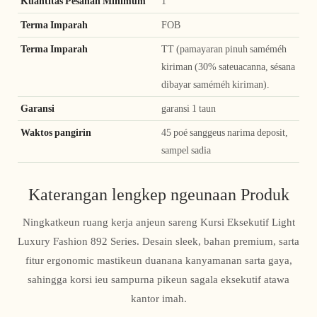
Kuantitas Pesanan Minimum
1
Terma Imparah
FOB
Terma Imparah
TT (pamayaran pinuh saméméh
kiriman (30% sateuacanna, sésana
dibayar saméméh kiriman).
Garansi
garansi 1 taun
Waktos pangirin
45 poé sanggeus narima deposit,
sampel sadia
Katerangan lengkep ngeunaan Produk
Ningkatkeun ruang kerja anjeun sareng Kursi Eksekutif Light
Luxury Fashion 892 Series. Desain sleek, bahan premium, sarta
fitur ergonomic mastikeun duanana kanyamanan sarta gaya,
sahingga korsi ieu sampurna pikeun sagala eksekutif atawa
kantor imah.