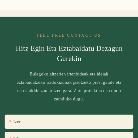
FEEL FREE CONTACT US
Hitz Egin Eta Eztabaidatu Dezagun
Gurekin
Bulegoko altzarien irtenbideak eta ideiak
eztabaidatzeko iradokizunak jasotzeko prest gaude eta
oso lankidetzan aritzen gara. Zure proiektua oso ondo
zainduko dugu.
Izen