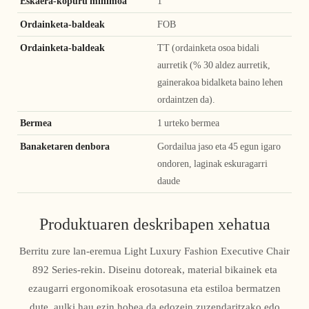
Eskaera-kopuru minimoa
1
Ordainketa-baldeak
FOB
Ordainketa-baldeak
TT (ordainketa osoa bidali
aurretik (% 30 aldez aurretik,
gainerakoa bidalketa baino lehen
ordaintzen da).
Bermea
1 urteko bermea
Banaketaren denbora
Gordailua jaso eta 45 egun igaro
ondoren, laginak eskuragarri
daude
Produktuaren deskribapen xehatua
Berritu zure lan-eremua Light Luxury Fashion Executive Chair
892 Series-rekin. Diseinu dotoreak, material bikainek eta
ezaugarri ergonomikoak erosotasuna eta estiloa bermatzen
dute, aulki hau ezin hobea da edozein zuzendaritzako edo