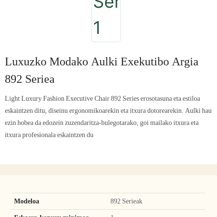
Luxuzko Modako Aulki Exekutibo Argia
892 Seriea
Light Luxury Fashion Executive Chair 892 Series erosotasuna eta estiloa
eskaintzen ditu, diseinu ergonomikoarekin eta itxura dotorearekin. Aulki hau
ezin hobea da edozein zuzendaritza-bulegotarako, goi mailako itxura eta
itxura profesionala eskaintzen du
Modeloa
892 Serieak