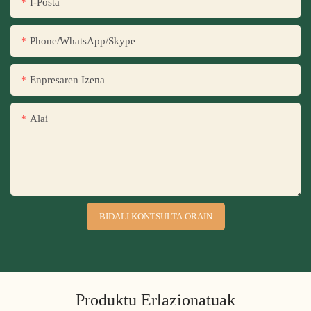
I-Posta
Phone/WhatsApp/Skype
Enpresaren Izena
Alai
BIDALI KONTSULTA ORAIN
Produktu Erlazionatuak