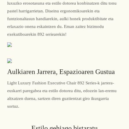
luxuzko erosotasuna eta estilo dotorea konbinatzen ditu tonu
pastel harrigarrietan. Diseinu ergonomikoarekin eta
funtzionaltasun handiarekin, aulki honek produktibitate eta
erlaxazio onena eskaintzen du. Eman zaitez bizimodu
exekutiboarekin 892 seriearekin!
Aulkiaren Jarrera, Espazioaren Gustua
Light Luxury Fashion Executive Chair 892 Series-k jarrera-
euskarri paregabea eta estilo dotorea ditu, edozein lan-eremu
altxatzen duena, sartzen diren guztientzat giro ikusgarria
sortuz.
Estilo gehiago bistaratu