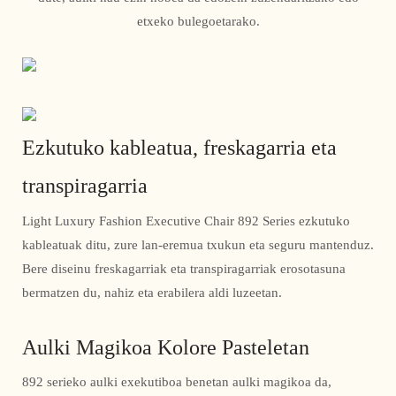
etxeko bulegoetarako.
Ezkutuko kableatua, freskagarria eta
transpiragarria
Light Luxury Fashion Executive Chair 892 Series ezkutuko
kableatuak ditu, zure lan-eremua txukun eta seguru mantenduz.
Bere diseinu freskagarriak eta transpiragarriak erosotasuna
bermatzen du, nahiz eta erabilera aldi luzeetan.
Aulki Magikoa Kolore Pasteletan
892 serieko aulki exekutiboa benetan aulki magikoa da,