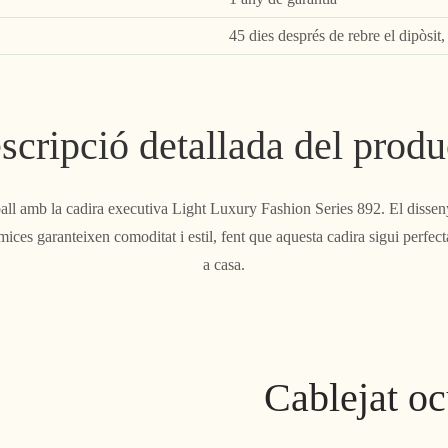
45 dies després de rebre el dipòsit
scripció detallada del produ
eball amb la cadira executiva Light Luxury Fashion Series 892. El disseny
òmices garanteixen comoditat i estil, fent que aquesta cadira sigui perfec
a casa.
Cablejat ocu