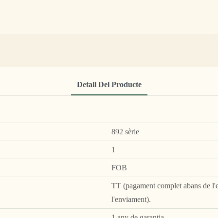
Detall Del Producte
892 sèrie
1
FOB
TT (pagament complet abans de l'e
l'enviament).
1 any de garantia