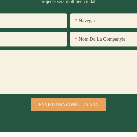
projecte serà molt ben cuidat.
Navegar
Nom De La Companyia
ENVIEU UNA CONSULTA ARA