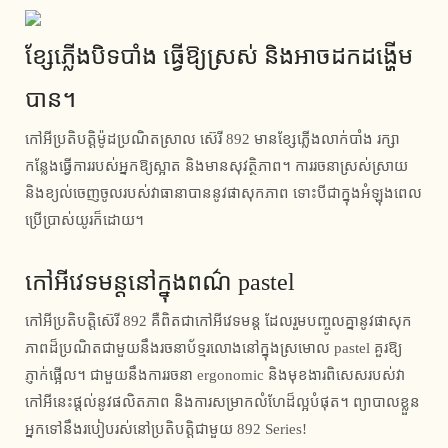
ខ្សែភ្លើងបិទបាំង ធ្វើឱ្យស្រស់ និងអាចដកដង្ហើម
បាន។
កៅអីប្រតិបត្តិម៉ូដប្រណិតស្រាល ស៊េរី 892 មានខ្សែភ្លើងលាក់បាំង រក្សា
កន្លែងធ្វើការរបស់អ្នកឱ្យស្អាត និងមានសុវត្ថិភាព។ ការរចនាស្រស់ស្រាយ
និងខ្យល់ចេញចូលរបស់វាធានាបាននូវផាសុកភាព ទោះបីជាក្នុងអំឡុងពេល
ប្រើប្រាស់យូរក៏ដោយ។
កៅអីវេទមន្តនៅក្នុងពណ៌ pastel
កៅអីប្រតិបត្តិស៊េរី 892 គឺពិតជាកៅអីវេទមន្ត ដែលរួមបញ្ចូលគ្នានូវផាសុក
ភាពដ៏ប្រណិតជាមួយនឹងរចនាប័ទ្មរលោងនៅក្នុងស្រមោល pastel គួរឱ្យ
ភ្ញាក់ផ្អើល។ ជាមួយនឹងការរចនា ergonomic និងមុខងារពិសេសរបស់វា
កៅអីនេះផ្តល់នូវផលិតភាព និងការសម្រាកលំហែដ៏ល្អបំផុត។ ព្យាបាលខ្លួន
អ្នកទៅនឹងរបៀបរស់នៅប្រតិបត្តិជាមួយ 892 Series!