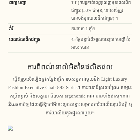
ពាក្យ បញ្ហា
TT (ការទូទាត់ពេញលេញមុនពេលដឹក
ជញ្ជូន (30% ជាមុន, នៅសល់ត្រូវ
បានបង់មុនពេលដឹកជញ្ជូន) ។
វ៉ារី
ការធានា 1 ឆ្នាំ។
ពេលវេលាដឹកជញ្ជូន
45 ថ្ងៃបន្ទាប់ពីទទួលបានប្រាក់បញ្ញើ គំរូ
អាចរកបាន
ការពិពណ៌នាលំអិតនៃផលិតផល
ធ្វើឱ្យប្រសើរឡើងនូវកន្លែងធ្វើការរបស់អ្នកជាមួយនឹង Light Luxury
Fashion Executive Chair 892 Series។ ការរចនាដ៏ស្រស់បំព្រង សម្ភារៈ
កម្រិតខ្ពស់ និងលក្ខណៈពិសេស ergonomic ធានាបានទាំងផាសុកភាព
និងរចនាប័ទ្ម ដែលធ្វើឱ្យកៅអីនេះល្អឥតខ្ចោះសម្រាប់ការិយាល័យប្រតិបត្តិ ឬ
ការិយាល័យក្នុងផ្ទះណាមួយ។