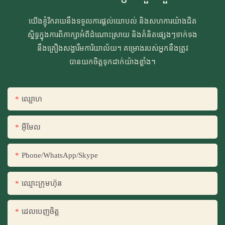
យើងខ្ញុំរីករាយនឹងទទួលការផ្ដល់យោបល់ និងសហការយ៉ាងជិត
ស្និទ្ធក្នុងការពិភាក្សាអំពីដំណោះស្រាយ និងគំនិតផ្សេងៗទាក់ទង
នឹងគ្រឿងសង្ហារឹមការិយាល័យ។ គម្រោងរបស់អ្នកនឹងត្រូវ
បានយកចិត្តទុកដាក់យ៉ាងខ្លាំង។
ឈ្ផោហ
អ៊ីមែល
Phone/WhatsApp/Skype
ឈ្មោះ​ក្រុម​ហ៊ុន
ដេលបេញចិត្ដ