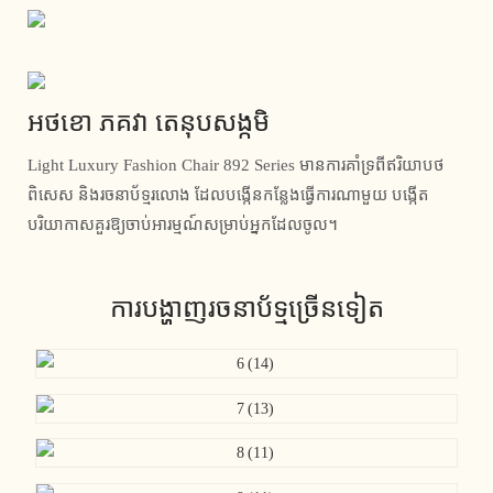
អថខោ ភគវា តេនុបសង្កមិ
Light Luxury Fashion Chair 892 Series មានការគាំទ្រពីឥរិយាបថ
ពិសេស និងរចនាប័ទ្មរលោង ដែលបង្កើនកន្លែងធ្វើការណាមួយ បង្កើត
បរិយាកាសគួរឱ្យចាប់អារម្មណ៍សម្រាប់អ្នកដែលចូល។
ការបង្ហាញរចនាប័ទ្មច្រើនទៀត