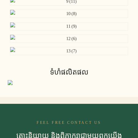
ទំហំផលិតផល
FEEL FREE CONTACT US
តោះនិយាយ និងពិភាក្សាជាមួយពួកយើង