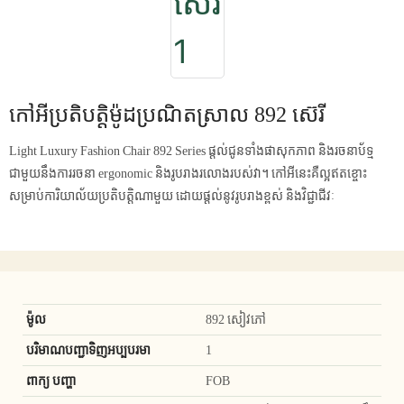
កៅអីប្រតិបត្តិម៉ូដប្រណិតស្រាល 892 ស៊េរី
Light Luxury Fashion Chair 892 Series ផ្តល់ជូនទាំងផាសុកភាព និងរចនាប័ទ្ម
ជាមួយនឹងការរចនា ergonomic និងរូបរាងរលោងរបស់វា។ កៅអីនេះគឺល្អឥតខ្ចោះ
សម្រាប់ការិយាល័យប្រតិបត្តិណាមួយ ដោយផ្តល់នូវរូបរាងខ្ពស់ និងវិជ្ជាជីវៈ
ម៉ូល
892 សៀវភៅ
បរិមាណបញ្ជាទិញអប្បបរមា
1
ពាក្យ បញ្ហា
FOB