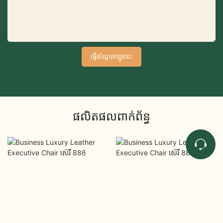
ផ្ញើសំណួរឥឡូវនេះ
ផលិតផលពាក់ព័ន្ធ