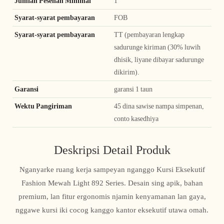
Jumlah Pesenan Minimal
1
Syarat-syarat pembayaran
FOB
Syarat-syarat pembayaran
TT (pembayaran lengkap
sadurunge kiriman (30% luwih
dhisik, liyane dibayar sadurunge
dikirim).
Garansi
garansi 1 taun
Wektu Pangiriman
45 dina sawise nampa simpenan,
conto kasedhiya
Deskripsi Detail Produk
Nganyarke ruang kerja sampeyan nganggo Kursi Eksekutif
Fashion Mewah Light 892 Series. Desain sing apik, bahan
premium, lan fitur ergonomis njamin kenyamanan lan gaya,
nggawe kursi iki cocog kanggo kantor eksekutif utawa omah.