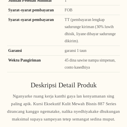
Jumlah Pesenan Minimal
1
Syarat-syarat pembayaran
FOB
Syarat-syarat pembayaran
TT (pembayaran lengkap
sadurunge kiriman (30% luwih
dhisik, liyane dibayar sadurunge
dikirim).
Garansi
garansi 1 taun
Wektu Pangiriman
45 dina sawise nampa simpenan,
conto kasedhiya
Deskripsi Detail Produk
Nganyarke ruang kerja kanthi gaya lan kenyamanan sing
paling apik. Kursi Eksekutif Kulit Mewah Bisnis 887 Series
dirancang kanggo ngematake, nalika nyedhiyakake dhukungan
maksimal supaya sampeyan tetep semangat sedina muput.