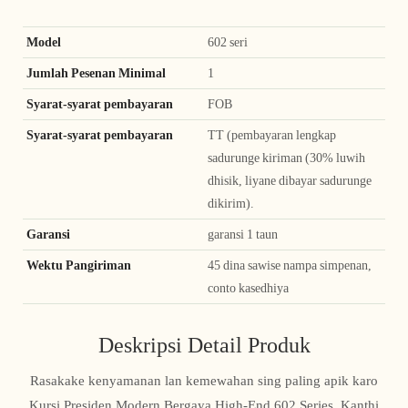
Model
602 seri
Jumlah Pesenan Minimal
1
Syarat-syarat pembayaran
FOB
Syarat-syarat pembayaran
TT (pembayaran lengkap
sadurunge kiriman (30% luwih
dhisik, liyane dibayar sadurunge
dikirim).
Garansi
garansi 1 taun
Wektu Pangiriman
45 dina sawise nampa simpenan,
conto kasedhiya
Deskripsi Detail Produk
Rasakake kenyamanan lan kemewahan sing paling apik karo
Kursi Presiden Modern Bergaya High-End 602 Series. Kanthi