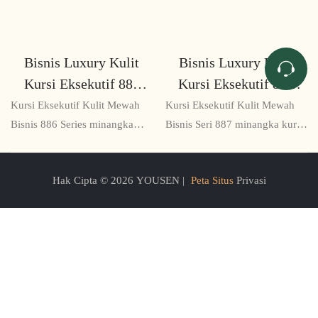
Bisnis Luxury Kulit
Bisnis Luxury Kulit
Kursi Eksekutif 886
Kursi Eksekutif 887
Series
Series
Kursi Eksekutif Kulit Mewah
Kursi Eksekutif Kulit Mewah
Bisnis 886 Series minangka
Bisnis Seri 887 minangka kursi
solusi kursi premium sing
kantor dhuwur sing dirancang
dirancang kanggo para
kanggo para eksekutif kanthi
Hak Cipta © 2026 YOUSEN |
Peta Situs
Privasi
eksekutif sing njaluk sing
rasa sing wicaksana. Nampilake
paling apik. Nampilake
upholsteri kulit sing lentur,
upholsteri kulit sing mewah,
desain ergonomis, lan
sandaran dhuwur kanggo
konstruksi sing unggul, kursi
kenyamanan maksimal, lan
iki minangka kenyamanan lan
dhasar sing kuat kanggo
gaya sing paling apik.
panggunaan pirang-pirang
taun.