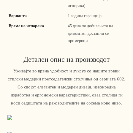
испорака).
Ворнанта
1 година гаранција
Време на испорака
45 дена по добивањето на
депозитот, достапни се
примероци
Детален опис на производот
Уживајте во врвна удобност и луксуз со нашите врвни
стилски модерни претседателски столчиња од серијата 602.
Со својот елегантен и модерен дизајн, извонредна
изработка и ергономски карактеристики, оваа столица ги
носи седиштата на раководителите на сосема ново ниво.