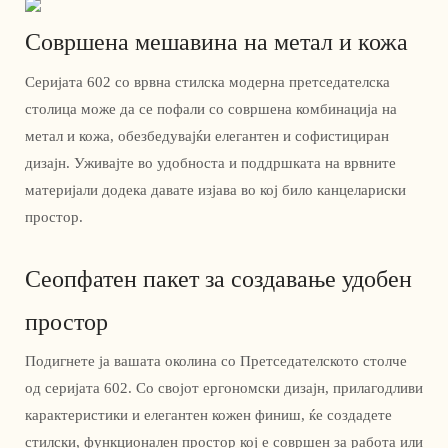
Совршена мешавина на метал и кожа
Серијата 602 со врвна стилска модерна претседателска
столица може да се пофали со совршена комбинација на
метал и кожа, обезбедувајќи елегантен и софистициран
дизајн. Уживајте во удобноста и поддршката на врвните
материјали додека давате изјава во кој било канцелариски
простор.
Сеопфатен пакет за создавање удобен
простор
Подигнете ја вашата околина со Претседателското столче
од серијата 602. Со својот ергономски дизајн, прилагодливи
карактеристики и елегантен кожен финиш, ќе создадете
стилски, функционален простор кој е совршен за работа или