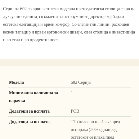
Серијата 602 со врвна стилска модерна претседателска столица е врв на
луксузни седишта, создадени за остроумниот директор кој бара и
естетска елеганција и врвен комфор. Со елегантни линии, раскошен
кожен тапацир и врвен ергономски дизајн, оваа столица е инвестиција
и во стил и во продуктивност
Модела
602 Серија
Минимална количина за
1
нарачка
Додатоци за исплата
FOB
Додатоци за исплата
ТТ (целосно плаќање пред
испорака (30% однапред,
остатокот се плаќа пред