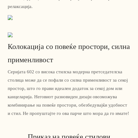
релаксација.
Колокација со повеќе простори, силна
применливост
Серијата 602 со висока стилска модерна претседателска
столица може да се пофали со силна применливост за секој
простор, што го прави идеален додаток за секој дом или
канцеларија. Неговиот разновиден дизајн овозможува
комбинирање на повеќе простори, обезбедувајќи удобност
и стил. Не пропуштајте го ова парче што мора да го имате!
Приказ на повеќе стилови