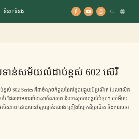
ទំនាក់ទំនង
ទាន់សម័យលំដាប់ខ្ពស់ 602 ស៊េរី
់ខ្ពស់ 602 Series គឺជាចំណុចកំពូលនៃកន្លែងអង្គុយដ៏ប្រណិត ដែលផលិត
លាសវៃ ដែលទាមទារទាំងសោភ័ណភាព និងផាសុកភាពខ្ពស់បំផុត។ កៅអីនេះ
ិងផលិតភាព ដោយមានខ្សែបន្ទាត់រលោង គ្រឿងស្បែកដ៏ប្រណីត និងការរចនា