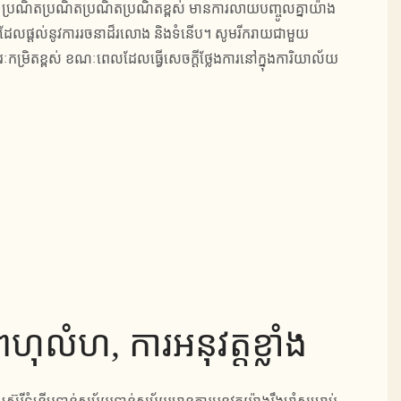
602 ប្រណិតប្រណិតប្រណិតប្រណិតខ្ពស់ មានការលាយបញ្ចូលគ្នាយ៉ាង
ដែលផ្តល់នូវការរចនាដ៏រលោង និងទំនើប។ សូមរីករាយជាមួយ
រៈកម្រិតខ្ពស់ ខណៈពេលដែលធ្វើសេចក្តីថ្លែងការនៅក្នុងការិយាល័យ
ំពហុលំហ, ការអនុវត្តខ្លាំង