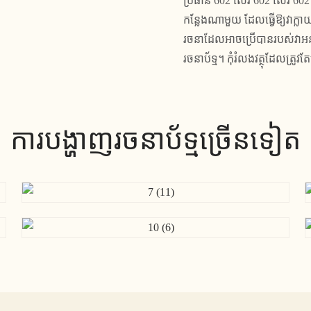
ប្រធាន 602 ស៊េរី 602 ស៊េរី 6
កន្លែងណាមួយ ដែលធ្វើឱ្យវាក្ល
រចនា​ដែល​អាច​ប្រើ​បាន​របស់​វា​អនុ
រចនាប័ទ្ម។ កុំ​រំលង​វត្ថុ​ដែល​ត្រូវ​
ការបង្ហាញរចនាប័ទ្មច្រើនទៀត