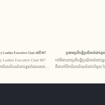
y Leather Executive Chair ស៊េរី 887
ប្រធានប្រតិបត្តិប្រណិតលំដាប់ខ្ពស
y Leather Executive Chair 887
កៅអីនាយកប្រតិបត្តិប្រណិតលំដាប់ខ្ព
ីការិយាល័យលំដាប់ខ្ពស់ដែលរចនា
គឺជាកៅអីការិយាល័យលំដាប់កំពូល ដ
កប្រតិបត្តិដែលមានរសជាតិ
ឡើងដើម្បីផ្តល់នូវផាសុកភាព និងទំន
ីនេះមានគ្រឿងស្បែកទន់ ការរចនា
នាយកប្រតិបត្តិ។ ជាមួយនឹងលក្ខណ
ំណង់ល្អឥតខ្ចោះ កៅអីនេះគឺល្អបំផុត
ស្រោមពូកស្បែកពិតប្រាកដ ជម្រើសនៃ
និងរចនាប័ទ្ម
ច្រើន និងការរចនាដ៏រលោង កៅអីនេះគឺ
សម្រាប់អ្នកដែលទាមទារល្អបំផុត។