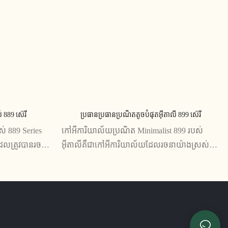
់ 889 ស៊េរី
ប្រធាន​ប្រធាន​ប្រណិត​តូច​បំផុត​អ៊ីតាលី 899 ស៊េរី
ស់ 889 Series
កៅអីការិយាល័យប្រណិត Minimalist 899 របស់
ែលត្រូវបានរចនា
អ៊ីតាលីគឺជាកៅអីការិយាល័យដែលរចនាយ៉ាងស្រស់
ើបបំផុតដល់
ស្អាត និងទាន់សម័យជាមួយនឹងរចនាប័ទ្មតិចតួចបំផុត។
ៈពិសេសដូចជា
វាមានសម្ភារទំនើបៗដូចជាស្បែកអ៊ីតាលី និង
ការលៃតម្រូវ
អាលុយមីញ៉ូមប៉ូលា ហើយផ្តល់នូវផាសុកភាព និងការ
ល្អឥតខ្ចោះ
គាំទ្រពិសេសសម្រាប់អ្នកដែលទាមទារគ្រឿងសង្ហារឹម
ការិយាល័យល្អបំផុត។