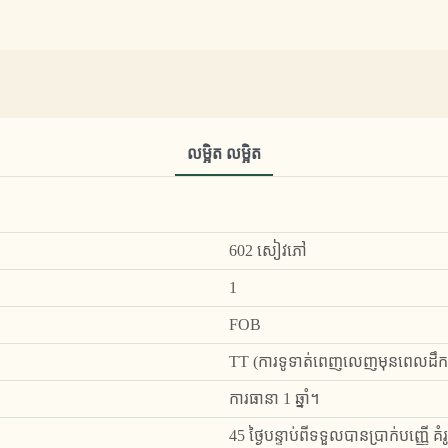
លម្អិត លម្អិត
602 សៀវភៅ
1
FOB
TT (ការទូទាត់ពេញលេញមុនពេលដឹកជញ
ការធានា 1 ឆ្នាំ។
45 ថ្ងៃបន្ទាប់ពីទទួលបានប្រាក់បញ្ញើ គ