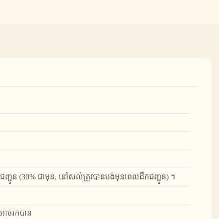
្ជូន (30% ជាមុន, នៅសល់ត្រូវបានបង់មុនពេលដឹកជញ្ជូន) ។
ំរូអាចរកបាន