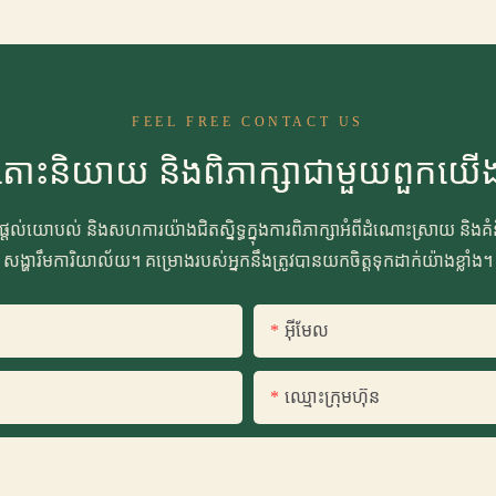
FEEL FREE CONTACT US
តោះនិយាយ និងពិភាក្សាជាមួយពួកយើ
រផ្ដល់យោបល់ និងសហការយ៉ាងជិតស្និទ្ធក្នុងការពិភាក្សាអំពីដំណោះស្រាយ និងគ
សង្ហារឹមការិយាល័យ។ គម្រោងរបស់អ្នកនឹងត្រូវបានយកចិត្តទុកដាក់យ៉ាងខ្លាំង។
អ៊ីមែល
ឈ្មោះ​ក្រុម​ហ៊ុន