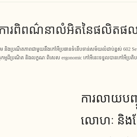
ការពិពណ៌នាលំអិតនៃផលិតផ
ងប្រណីតភាពជាមួយនឹងកៅអីប្រធានទំនើបទាន់សម័យលំដាប់ខ្ពស់ 602 Ser
កម្មដ៏ប្រណិត និងលក្ខណៈពិសេស ergonomic កៅអីនេះទទួលបានកៅអីប្រតិបត្ត
ការលាយបញ្ចូ
លោហៈ និងស