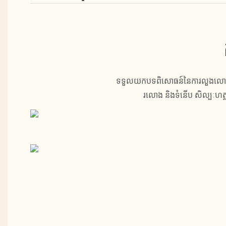
ទទួលយកបទពិសោធន៍នៃការលួងលោម និ
រលោង និងទំនើប សិល្បៈហត្ថ