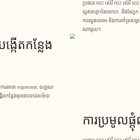
ប្រធាន 602 ស៊េរី 602 ស៊េរី 
ល្អឥតខ្ចោះនៃលោហៈ និងស្បែក 
ការលួងលោម និងការគាំទ្រសម្ភា
ណាមួយ។
បង្កើត​កន្លែង​
ឹងការរចនា ergonomic លក្ខណៈ
កើតកន្លែងមុខងារទាន់សម័យ
ការប្រមូលផ្តុ