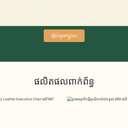
ផ្ញើសំណួរឥឡូវនេះ
ផលិតផលពាក់ព័ន្ធ