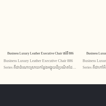
Business Luxury Leather Executive Chair ស៊េរី 886
Business Luxur
Business Luxury Leather Executive Chair 886
Business Luxur
Series គឺជាដំណោះស្រាយកន្លែងអង្គុយដ៏ប្រណិតដែល
Series គឺជាកៅអ
ត្រូវបានរចនាឡើងសម្រាប់នាយកប្រតិបត្តិដែលទាមទារ
ឡើងសម្រាប់នាយ
នូវអ្វីដែលល្អបំផុត។ វា​មាន​បំពាក់​នូវ​គ្រឿង​ស្បែក​ដែល​
ឈ្វេងយល់។ កៅអ
ល្អ​ប្រណិត មាន​ខ្នង​ខ្ពស់​សម្រាប់​ផាសុកភាព​អតិបរមា
ergonomic និងស
និង​មូលដ្ឋាន​រឹងមាំ​សម្រាប់​ការ​ប្រើប្រាស់​ច្រើន​ឆ្នាំ។
ក្នុងការលួងលោម 