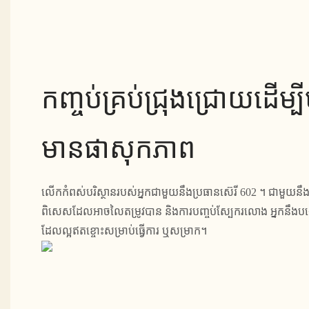
កញ្ចប់​គ្រប់​ជ្រុងជ្រោយ​ដើម្បី​
មាន​ផាសុកភាព
លើកកំពស់បរិស្ថានរបស់អ្នកជាមួយនឹងប្រធានស៊េរី 602 ។ ជាមួយន
ពិសេសដែលអាចលៃតម្រូវបាន និងការបញ្ចប់ស្បែករលោង អ្នកនឹងបង្
ដែលល្អឥតខ្ចោះសម្រាប់ធ្វើការ ឬសម្រាក។