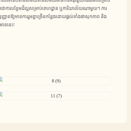
02 ស៊េរីទំនើបទាន់សម័យទាន់សម័យមានការអនុវត្តយ៉ាងរឹងមាំសម្រាប់
ាយជាការបន្ថែមដ៏ល្អសម្រាប់គេហដ្ឋាន ឬការិយាល័យណាមួយ។ ការ​
ញ្ញាត​ឱ្យ​មាន​ការ​រួម​គ្នា​ច្រើន​កន្លែង​ដោយ​ផ្តល់​ទាំង​ផាសុកភាព និង​
តែ​មាន​នេះ!