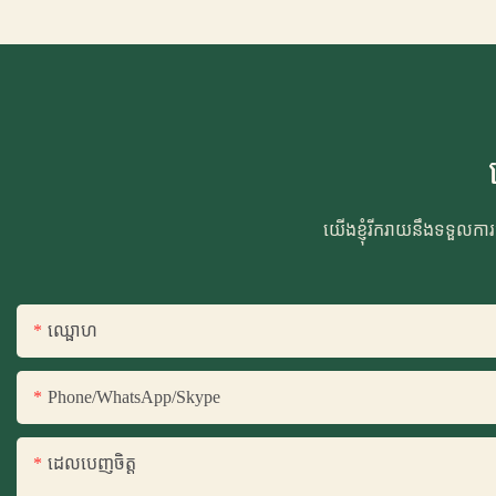
យើងខ្ញុំរីករាយនឹងទទួលកា
ឈ្ផោហ
Phone/WhatsApp/Skype
ដេលបេញចិត្ដ