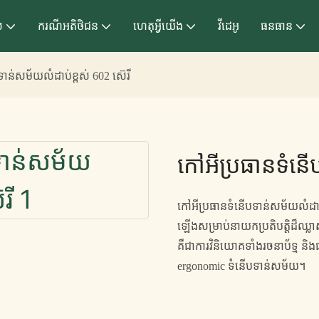
ល
ករណីអតិថិជន
ហេតុអ្វីយើង
វីដេអូ
ធនធាន
ាន់សម័យលំដាប់ខ្ពស់ 602 ស៊េរី
កៅអីប្រធានទំនើប
កៅអីប្រធានទំនើបទាន់សម័យលំដាប
ឡើងសម្រាប់នាយកប្រតិបត្តិដ៏ឈ្
គឺជាការវិនិយោគទាំងរចនាប័ទ្ម ន
ergonomic ទំនើបទាន់សម័យ។