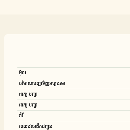
ម៉ូល
បរិមាណបញ្ជាទិញអប្បបរមា
ពាក្យ បញ្ហា
ពាក្យ បញ្ហា
វ៉ារី
ពេលវេលាដឹកជញ្ជូន