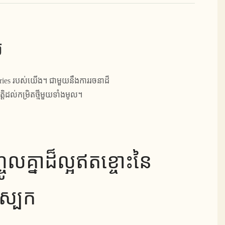
ល
ies របស់យើង។ ជាមួយនឹងការរចនាដ៏
ិដល់កម្រិតថ្មីមួយទាំងមូល។
លគ្នាដ៏ល្អឥតខ្ចោះនៃ
្បែក