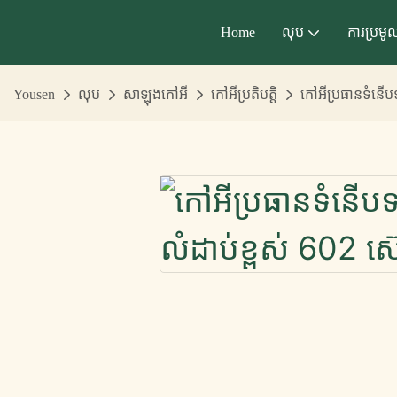
Home
លុប
ការប្រមូ
Yousen
លុប
សាឡុងកៅអី
កៅអីប្រតិបត្តិ
កៅអីប្រធានទំនើបទ