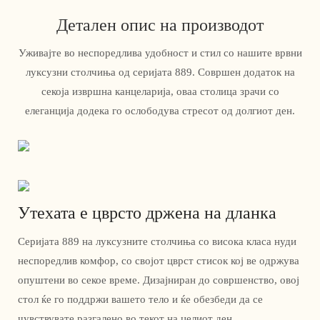
Детален опис на производот
Уживајте во неспоредлива удобност и стил со нашите врвни
луксузни столчиња од серијата 889. Совршен додаток на
секоја извршна канцеларија, оваа столица зрачи со
елеганција додека го ослободува стресот од долгиот ден.
Утехата е цврсто држена на дланка
Серијата 889 на луксузните столчиња со висока класа нуди
неспоредлив комфор, со својот цврст стисок кој ве одржува
опуштени во секое време. Дизајниран до совршенство, овој
стол ќе го поддржи вашето тело и ќе обезбеди да се
чувствувате разгалено во текот на целиот ден.