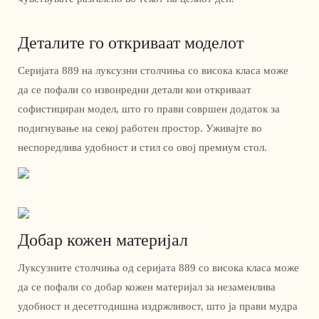
Деталите го откриваат моделот
Серијата 889 на луксузни столчиња со висока класа може
да се пофали со извонредни детали кои откриваат
софистициран модел, што го прави совршен додаток за
подигнување на секој работен простор. Уживајте во
неспоредлива удобност и стил со овој премиум стол.
Добар кожен материјал
Луксузните столчиња од серијата 889 со висока класа може
да се пофали со добар кожен материјал за незаменлива
удобност и десетгодишна издржливост, што ја прави мудра