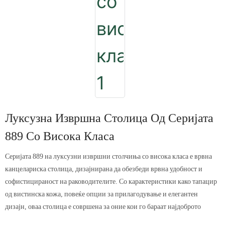
Луксузна Извршна Столица Од Серијата
889 Со Висока Класа
Серијата 889 на луксузни извршни столчиња со висока класа е врвна
канцелариска столица, дизајнирана да обезбеди врвна удобност и
софистицираност на раководителите. Со карактеристики како тапацир
од вистинска кожа, повеќе опции за прилагодување и елегантен
дизајн, оваа столица е совршена за оние кои го бараат најдоброто