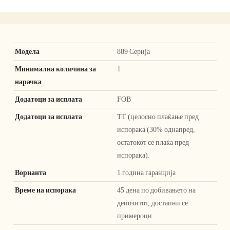
Модела
889 Серија
Минимална количина за
1
нарачка
Додатоци за исплата
FOB
Додатоци за исплата
ТТ (целосно плаќање пред
испорака (30% однапред,
остатокот се плаќа пред
испорака).
Ворнанта
1 година гаранција
Време на испорака
45 дена по добивањето на
депозитот, достапни се
примероци