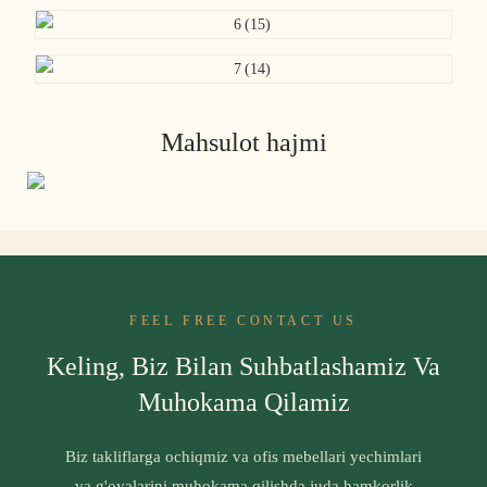
Mahsulot hajmi
FEEL FREE CONTACT US
Keling, Biz Bilan Suhbatlashamiz Va
Muhokama Qilamiz
Biz takliflarga ochiqmiz va ofis mebellari yechimlari
va g'oyalarini muhokama qilishda juda hamkorlik