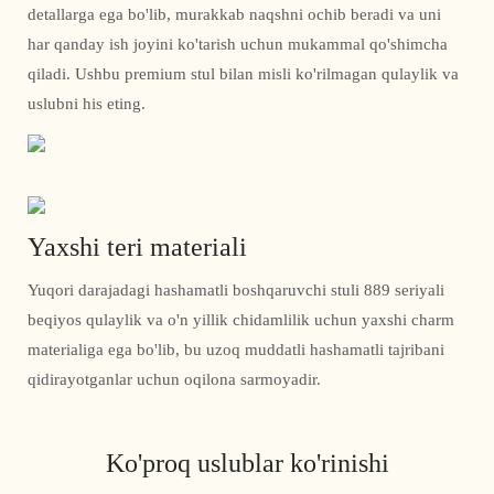
detallarga ega bo'lib, murakkab naqshni ochib beradi va uni
har qanday ish joyini ko'tarish uchun mukammal qo'shimcha
qiladi. Ushbu premium stul bilan misli ko'rilmagan qulaylik va
uslubni his eting.
Yaxshi teri materiali
Yuqori darajadagi hashamatli boshqaruvchi stuli 889 seriyali
beqiyos qulaylik va o'n yillik chidamlilik uchun yaxshi charm
materialiga ega bo'lib, bu uzoq muddatli hashamatli tajribani
qidirayotganlar uchun oqilona sarmoyadir.
Ko'proq uslublar ko'rinishi