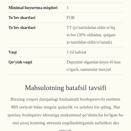
Minimal buyurtma miqdori
1
To'lov shartlari
FOB
To'lov shartlari
TT (jo'natilishdan oldin to'liq
to'lov (30% oldindan, qolgani
jo'natishdan oldin to'lanadi).
Vaqt
1 yil kafolat
Qoʻyish vaqti
Depozitni olgandan keyin 45 kun
o'tgach, namunalar mavjud
Mahsulotning batafsil tavsifi
Bizning yuqori darajadagi hashamatli boshqaruvchi stulimiz
889 seriyali bilan tengsiz qulaylik va uslubni his qiling. Har
qanday boshqaruv idorasiga mukammal qo'shimcha bo'lgan bu
stul uzoq kunning stressini engillashtirganda nafislikni aks
ettiradi.