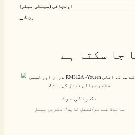
اونچائی (سینٹی میٹر)
▁ رن گ
 جا سکتا ہے
یک رنگی سوٹ
سائیڈ عناصر/ٹیبل ٹاپس/اسکرین پینل