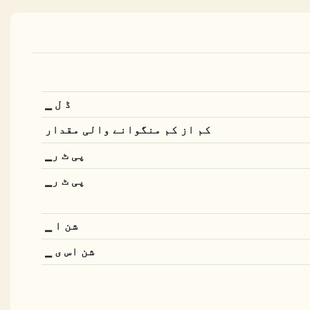
▁ ڈ ل
کم از کم منگوانے والی مقدار
▁پی ٹ ر
▁پی ٹ ر
▁ شن ا
▁ شن اس ی