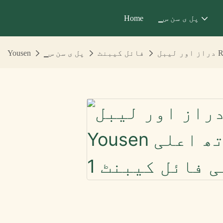
▁پل ی سن س
Home
فائل کیبنٹ
▁پل ی سن س
Yousen