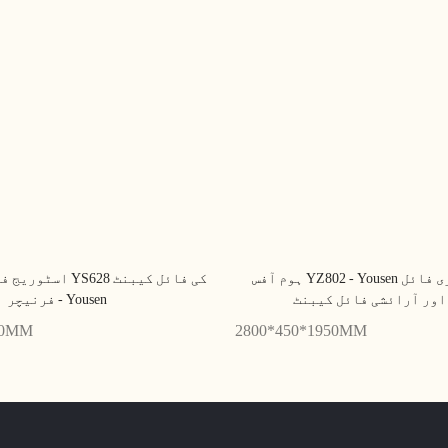
ہوم آفس YZ802 - Yousen کے لیے معیاری فائل
اسٹوریج فائل کیبنٹ
اور آرائشی فائل کیبنٹ
فرنیچر - Yousen
00MM
2800*450*1950MM