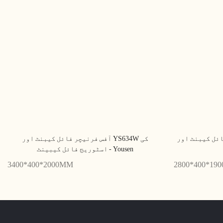
 اور YS628 کی فائل کیبنٹ
آفس فرنیچر فائل کیبنٹ اور YS634W کی
اسٹوریج فائل کیبینٹ - Yousen
3400*400*2000MM
2800*400*19