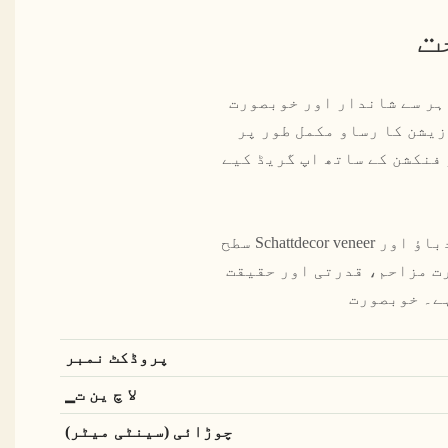
ت
ہر سے شاندار اور خوبصورت
زیشن کا رساو مکمل طور پر
فنکشن کے ساتھ اپ گریڈ کیے
سطح Schattdecor veneer کے اسٹیکرز کے علاوہ جرمن ہوکر سٹیل پلیٹ ٹیکنالوجی سے ڈھکی ہوئی ہے، جسے زیادہ دباؤ اور
ت مزاحم، قدرتی اور حقیقت
ہے۔ خوبصورت
پروڈکٹ نمبر
▁لا چ ین ت
چوڑائی (سینٹی میٹر)