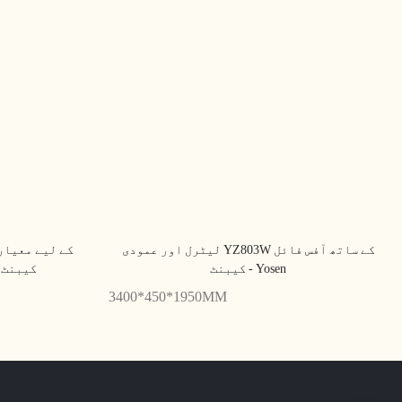
لیٹرل اور عمودی YZ803W کے ساتھ آفس فائل
کیبنٹ - Yosen
کیبنٹ 
3400*450*1950MM