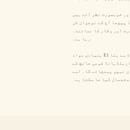
ور خوبصورت نظر آتے ہیں
 پیچھا آج کے نوجوان کر
رت اور وقار کا نمائندہ
رہا ہے۔
بنیادی مواد E1 گریڈ ماحولیاتی اور ماحولیاتی تحفظ پارٹیکل بورڈ سے بنا
ارملڈہائڈ قومی جانچ کے
ن نہیں پہنچائے گا۔ اسے
ستعمال کیا جا سکتا ہے۔