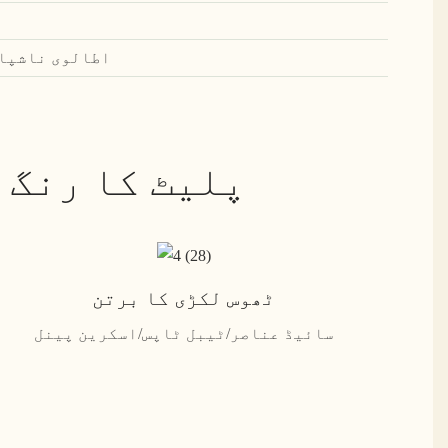
اطالوی ناشپاتی
پلیٹ کا رنگ 
ٹھوس لکڑی کا برتن
سائیڈ عناصر/ٹیبل ٹاپس/اسکرین پینل