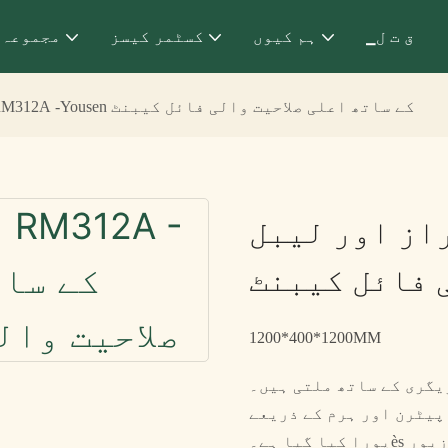
▁ق ت ل
ہم کیوں
کسٹمر کیسز
مجموعہ
دراز اور لیبل RM312A -Yousen کے ساتھ اعلی صلاحیت والی فائل کیبنٹ
اور لیبل RM312A -Yousen کے ساتھ
 فائل کیبنٹ
1200*400*1200MM
یگری کے ساتھ ملتی ہیں۔
پیٹرن اور ہرم کے ذریعے