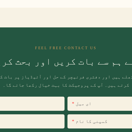
FEEL FREE CONTACT US
 ہم سے بات کریں اور بحث کر
ھلے ہیں اور دفتری فرنیچر کے حل اور آئیڈیاز پر بات ک
کرتے ہیں۔ آپ کے پروجیکٹ کا بہت خیال رکھا جائے گا۔
ای میل
کمپنی کا نام