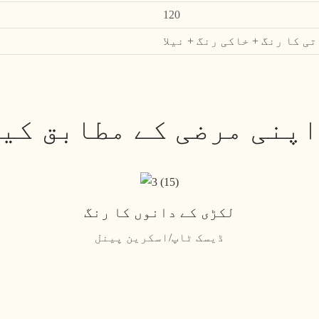
120
 کا رنگ + خاکی رنگ + نیلا
اپنی مرضی کے مطابق کیا
لکڑی کے دانوں کا رنگ
ڈیسک ٹاپ/اسکرین پینل