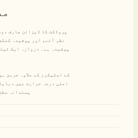
مص
پروڈکٹ کا ڈیزائن صارف دوس
نظر آئے، اور پوشیدہ کنکشن
پوشیدہ ہے۔ دروازہ ایک ٹیلی
اعلی درجہ حرارت میں دبایا
پسندانہ سطح 