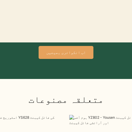
اب انکوائری بھیجیں
متعلقہ مصنوعات