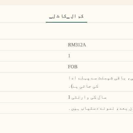
▁کم ال ▁کا ٹ ل
RM312A
1
FOB
ے پہلے مکمل ادائیگی (30٪ پیشگی، باقی شپمنٹ سے پہلے ادا
کی جاتی ہے)۔
1 سال کی وارنٹی