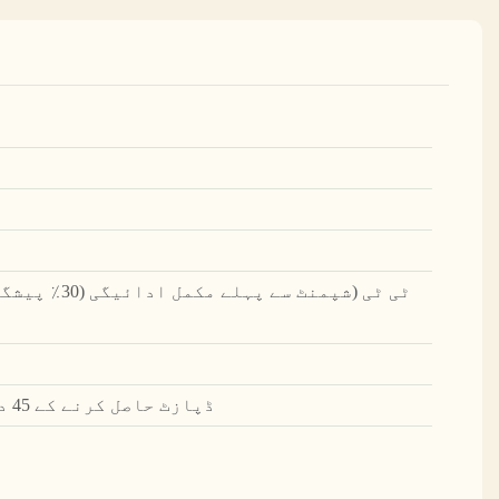
ٹی ٹی (شپمنٹ س
ڈپازٹ حاصل کرنے کے 45 دن بعد، نمونے دستیاب ہیں۔