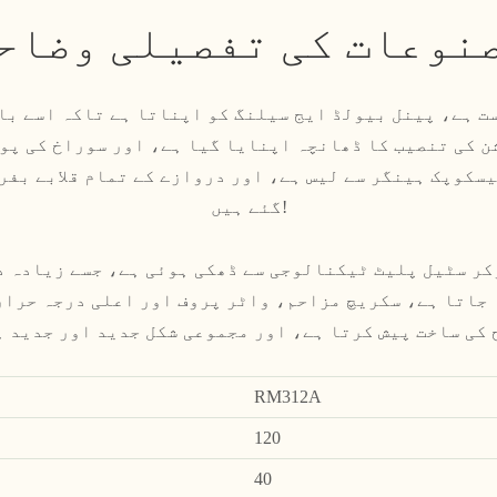
نوعات کی تفصیلی وضاح
ت ہے، پینل بیولڈ ایج سیلنگ کو اپناتا ہے تاکہ اسے با
 کی تنصیب کا ڈھانچہ اپنایا گیا ہے، اور سوراخ کی پو
سکوپک ہینگر سے لیس ہے، اور دروازے کے تمام قلابے بفر 
گئے ہیں!
 جاتا ہے، سکریچ مزاحم، واٹر پروف اور اعلی درجہ حرار
کی ساخت پیش کرتا ہے، اور مجموعی شکل جدید اور جدید 
RM312A
120
40