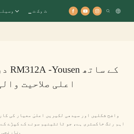
▁ ٹ وک ت
وسیلہ
دراز 
اعلی صلاحیت والی
واضح شکلیں اور سیدھی لکیریں اعلیٰ معیار کی کار
اہم رنگ خاکستری ہے، جو ٹائٹینیم سونے کے کپڑے کے 
پورا کیا گیا ہے۔ès نارنجی زیور.