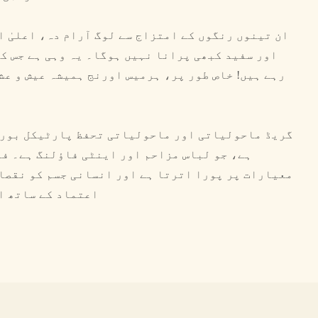
ان تینوں رنگوں کے امتزاج سے لوگ آرام دہ، اعلیٰ ا
اور سفید کبھی پرانا نہیں ہوگا۔ یہ وہی ہے جس کا
رہے ہیں! خاص طور پر، ہرمیس اورنج ہمیشہ عیش و عش
ہے، جو لباس مزاحم اور اینٹی فاؤلنگ ہے۔ ف
معیارات پر پورا اترتا ہے اور انسانی جسم کو نقصا
اعتماد کے ساتھ ا