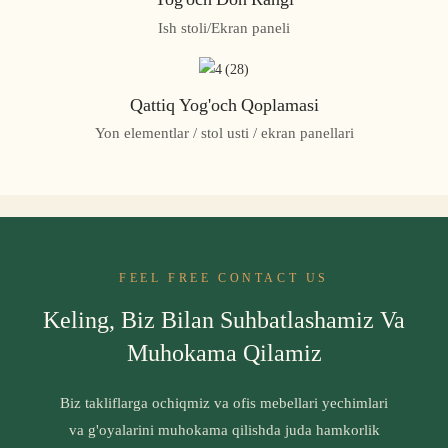
Ish stoli/Ekran paneli
Qattiq Yog'och Qoplamasi
Yon elementlar / stol usti / ekran panellari
FEEL FREE CONTACT US
Keling, Biz Bilan Suhbatlashamiz Va
Muhokama Qilamiz
Biz takliflarga ochiqmiz va ofis mebellari yechimlari
va g'oyalarini muhokama qilishda juda hamkorlik