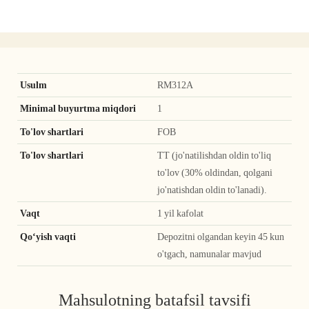
Usulm
RM312A
Minimal buyurtma miqdori
1
To'lov shartlari
FOB
To'lov shartlari
TT (jo'natilishdan oldin to'liq
to'lov (30% oldindan, qolgani
jo'natishdan oldin to'lanadi).
Vaqt
1 yil kafolat
Qoʻyish vaqti
Depozitni olgandan keyin 45 kun
o'tgach, namunalar mavjud
Mahsulotning batafsil tavsifi