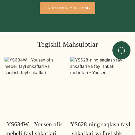
ENDI SO'ROV YUBORING
Tegishli Mahsulotlar
YS634W - Yousen ofis
YS628-ning saqlash fayl
mebeli fayl shkaflari va
shkaflari va fayl shkafi