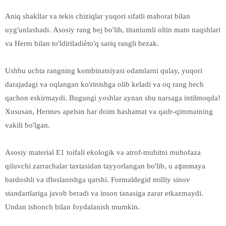
Aniq shakllar va tekis chiziqlar yuqori sifatli mahorat bilan
uyg'unlashadi. Asosiy rang bej bo'lib, titaniumli oltin mato naqshlari
va Herm bilan to'ldiriladièto'q sariq rangli bezak.
Ushbu uchta rangning kombinatsiyasi odamlarni qulay, yuqori
darajadagi va oqlangan ko'rinishga olib keladi va oq rang hech
qachon eskirmaydi. Bugungi yoshlar aynan shu narsaga intilmoqda!
Xususan, Hermes apelsin har doim hashamat va qadr-qimmatning
vakili bo'lgan.
Asosiy material E1 toifali ekologik va atrof-muhitni muhofaza
qiluvchi zarrachalar taxtasidan tayyorlangan bo'lib, u aşınmaya
bardoshli va ifloslanishga qarshi. Formaldegid milliy sinov
standartlariga javob beradi va inson tanasiga zarar etkazmaydi.
Undan ishonch bilan foydalanish mumkin.