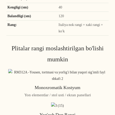
Kengligi (sm)
40
Balandligi (sm)
120
Rang:
Italiya nok rangi + xaki rangi +
ko'k
Plitalar rangi moslashtirilgan bo'lishi
mumkin
Monoxromatik Kostyum
Yon elementlar / stol usti / ekran panellari
Yog'och Don Rangi