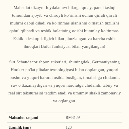
Mahsulot dizayni foydalanuvchilarga qulay, panel tashqi
tomondan ajoyib va ​​chiroyli ko'rinishi uchun qirrali qirrali
muhrni qabul qiladi va ko'rinmas ulanishni o'rnatish tuzilishi
qabul qilinadi va teshik holatining oqishi butunlay ko'rinmas.
Eshik teleskopik ilgich bilan jihozlangan va barcha eshik
ilmoqlari Bufer funksiyasi bilan yangilangan!
Sirt Schattdecor shpon stikerlari, shuningdek, Germaniyaning
Hooker po'lat plitalar texnologiyasi bilan qoplangan, yuqori
bosim va yuqori harorat ostida bosilgan, tirnalishga chidamli,
suv o'tkazmaydigan va yuqori haroratga chidamli, tabiiy va
real sirt teksturasini taqdim etadi va umumiy shakli zamonaviy
va oqlangan.
Mahsulot raqami
RM312A
Uzunlik (sm)
120