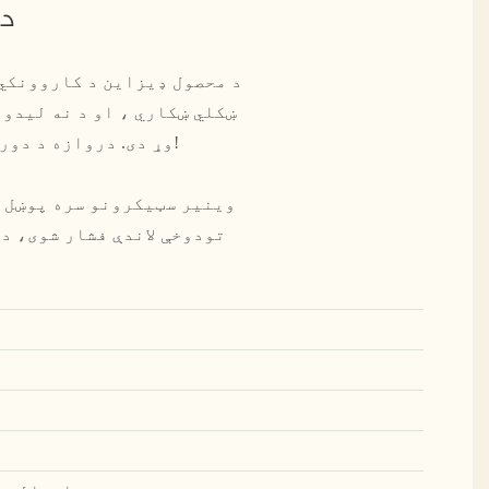
د
د محصول ډیزاین د کاروونکي 
ښکلي ښکاري ، او د نه لیدون
وړ دی. دروازه د دوربین هینګر سره مجهز ده، او د دروازې ټولې زنګونه د بفر فنکشن سره نوي شوي!
تودوخې لاندې فشار شوی، د