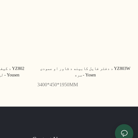
د دفتر فایل کابینه د شاور او عمودی YZ803W
د کیفیت
سره - Yosen
لپاره د آرائشی فایل کابینې - Yousen
3400*450*1950MM