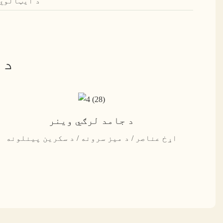
د ایټالوي 
د 
د جامد لرګي وینر
اړخ عناصر / د میز سرونه / د سکرین پینلونه