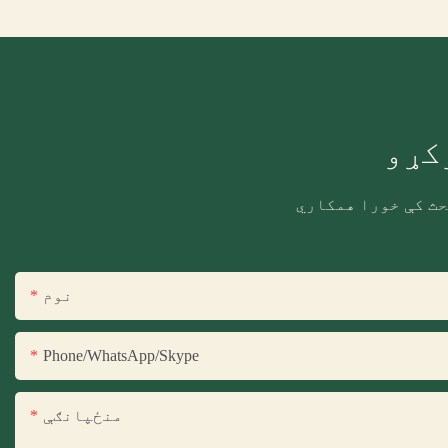
کړو
حث کې خورا همکاري
نوم
Phone/WhatsApp/Skype
منځپانګې