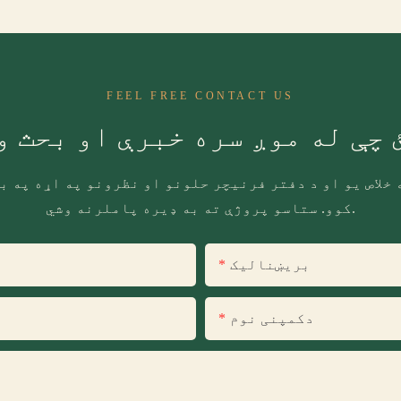
FEEL FREE CONTACT US
 چې له موږ سره خبرې او بحث و
خلاص یو او د دفتر فرنیچر حلونو او نظرونو په اړه په ب
کوو. ستاسو پروژې ته به ډیره پاملرنه وشي.
بریښنالیک
دکمپنی نوم