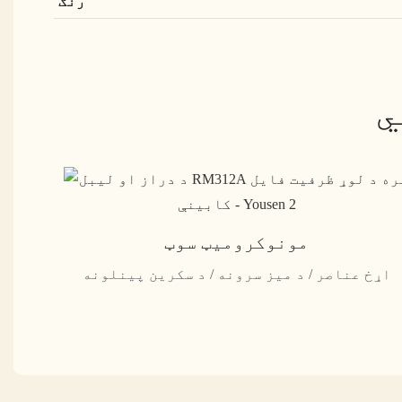
رنګ
ي
مونوکرومیټ سوټ
اړخ عناصر / د میز سرونه / د سکرین پینلونه