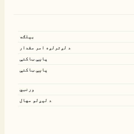
بېلګه
د لږترلږه امر مقدار
پاڼې ټاکنې
پاڼې ټاکنې
ورنټي
د لېږلو مهال