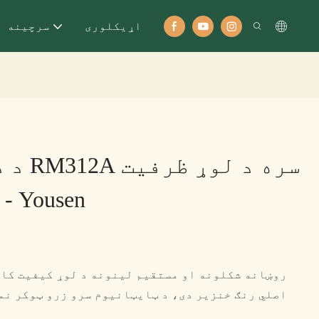
اړيکلوری
سرچینه
د دراز
فایل کابینې - Yousen
روښانه شکلونه او مستقیم لینونه د لوړ کیفیت کار
اصلي رنګ خنزیر دی، د ټایټانیوم سرو زرو ټوکر نم