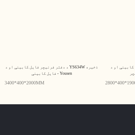
 او د YS628 فایل
د دفتر فرنیچر فایل کابینې او د YS634W ذخیره
فایل کابینې - Yousen
3400*400*2000MM
2800*400*19