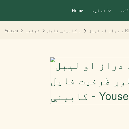
لګه
تولید
Home
د کابینې فایل
تولید
Yousen