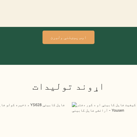
اوس پوښتنې ولیږئ
اړوند توليدات