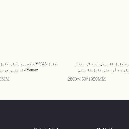
 فایل کابینې او د کور دفتر YZ802
د ذخیره کولو فایل کابینې
کابینې فرنیچر - Yousen
00MM
2800*450*1950MM