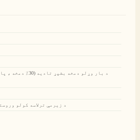
د زیرمې ترلاسه کولو وروسته 45 ورځې، نمونې شتون 