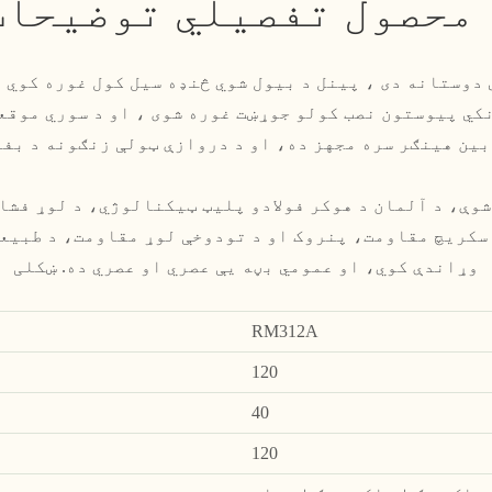
 محصول تفصيلي توضیحات
دوستانه دی ، پینل د بیول شوي څنډه سیل کول غوره کوي ت
کي پیوستون نصب کولو جوړښت غوره شوی ، او د سوري موقع
 سکریچ مقاومت، پنروک او د تودوخې لوړ مقاومت، د طبیع
وړاندې کوي، او عمومي بڼه یې عصري او عصري ده. ښکلی
RM312A
120
40
120