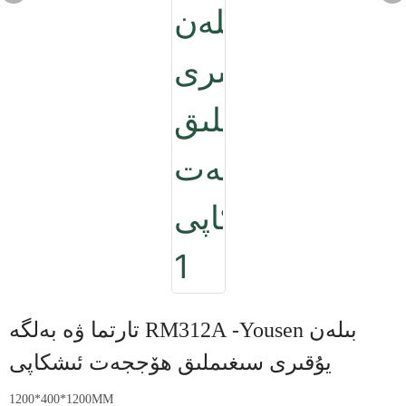
تارتما ۋە بەلگە RM312A -Yousen بىلەن
يۇقىرى سىغىملىق ھۆججەت ئىشكاپى
1200*400*1200MM