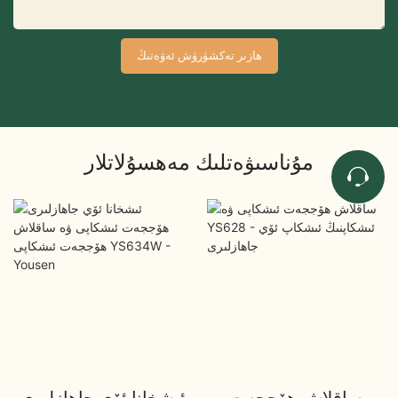
ھازىر تەكشۈرۈش ئەۋەتىڭ
مۇناسىۋەتلىك مەھسۇلاتلار