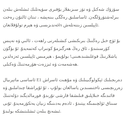
سۈزۈك شەكىل ۋە تۈز سىزىقلار يۇقىرى سۈپەتلىك ئىشلەش بىلەن
بىرلەشتۈرۈلگەن. ئاساسلىق رەڭگى بىنەپشە ، تىتان ئالتۇن رەخت
ئەندىزىسى ۋە ھېرم تولۇقلانغانès ئاپېلسىن زىننەتلەش.
بۇ ئۈچ خىل رەڭنىڭ بىرىكىشى كىشىلەرنى راھەت ، ئالىي ۋە نەپىس
كۆرسىتىدۇ ، ئاق رەڭ ھەرگىزمۇ كونىراپ كەتمەيدۇ. ئۇ بۈگۈن
ياشلارنىڭ قوغلىشىدىغىنى! بولۇپمۇ ، ھېرمىس ئاپېلسىن ئەزەلدىن
ھەشەمەت ۋە ئىززەت-ھۆرمەتنىڭ ۋەكىلى.
ئاساسى ماتېرىيال E1 دەرىجىلىك ئېكولوگىيىلىك ۋە مۇھىت ئاسراش
زەررىچىسى تاختىسىدىن ياسالغان بولۇپ ، ئۇ ئۇپراشقا چىداملىق ۋە
قائىدىگە خىلاپلىق قىلىشقا قارشى تۇرىدۇ. فورمالدېگىد دۆلەتنىڭ
سىناق ئۆلچىمىگە يېتىدۇ ، ئادەم بەدىنىگە زىيان يەتكۈزمەيدۇ. ئۇنى
ئىشەنچ بىلەن ئىشلىتىشكە بولىدۇ.