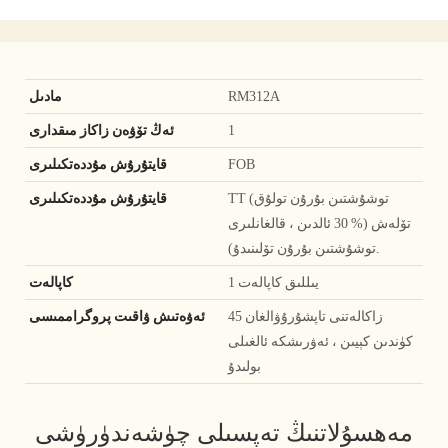
RM312A
مادىل
1
ئەڭ تۆۋەن زاكاز مىقدارى
FOB
قايتۇرۇش مۇددەتكىلىرى
TT (توشۇشتىن بۇرۇن تولۇق
قايتۇرۇش مۇددەتكىلىرى
تۆلەش (% 30 ئالدىن ، قالغانلىرى
توشۇشتىن بۇرۇن تۆلىنىدۇ).
1 يىللىق كاپالەت
كاپالەت
زاكالەتنى تاپشۇرۇۋالغان 45
ئەۋەتىش ۋاقىت پروگراممىسى
كۈندىن كېيىن ، ئەۋرىشكە ئالغىلى
بولىدۇ
مەھسۇلاتنىڭ تەپسىلى چۈشەندۈرۈشى