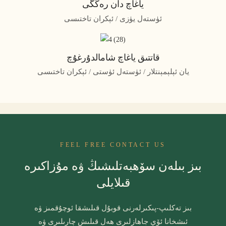
ياغاچ دان رەڭگى
ئۈستەل يۈزى / ئېكران تاختىسى
قاتتىق ياغاچ شامالدۇرغۇچ
يان ئېلېمېنتلار / ئۈستەل ئۈستى / ئېكران تاختىسى
FEEL FREE CONTACT US
بىز بىلەن سۆھبەتلىشىڭ ۋە مۇزاكىرە
قىلايلى
بىز تەكلىپ-پىكىرلەرنى قوبۇل قىلىشقا ئوچۇقمىز ۋە
ئىشخانا ئۆي جاھازلىرى ھەل قىلىش چارىلىرى ۋە