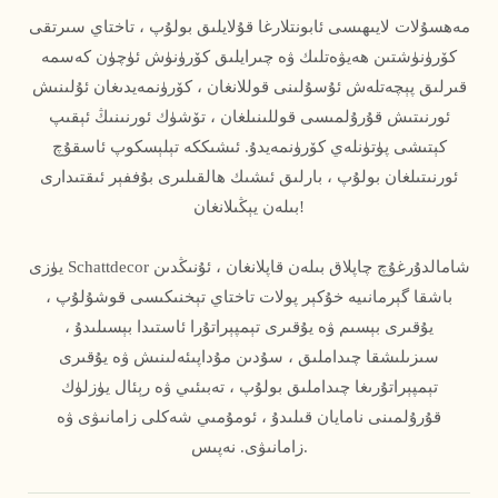
مەھسۇلات لايىھىسى ئابونتلارغا قۇلايلىق بولۇپ ، تاختاي سىرتقى
كۆرۈنۈشتىن ھەيۋەتلىك ۋە چىرايلىق كۆرۈنۈش ئۈچۈن كەسمە
قىرلىق پېچەتلەش ئۇسۇلىنى قوللانغان ، كۆرۈنمەيدىغان ئۇلىنىش
ئورنىتىش قۇرۇلمىسى قوللىنىلغان ، تۆشۈك ئورنىنىڭ ئېقىپ
كېتىشى پۈتۈنلەي كۆرۈنمەيدۇ. ئىشىككە تېلېسكوپ ئاسقۇچ
ئورنىتىلغان بولۇپ ، بارلىق ئىشىك ھالقىلىرى بۇففېر ئىقتىدارى
بىلەن يېڭىلانغان!
يۈزى Schattdecor شامالدۇرغۇچ چاپلاق بىلەن قاپلانغان ، ئۇنىڭدىن
باشقا گېرمانىيە خۇكېر پولات تاختاي تېخنىكىسى قوشۇلۇپ ،
يۇقىرى بېسىم ۋە يۇقىرى تېمپېراتۇرا ئاستىدا بېسىلىدۇ ،
سىزىلىشقا چىداملىق ، سۇدىن مۇداپىئەلىنىش ۋە يۇقىرى
تېمپېراتۇرىغا چىداملىق بولۇپ ، تەبىئىي ۋە رېئال يۈزلۈك
قۇرۇلمىنى نامايان قىلىدۇ ، ئومۇمىي شەكلى زامانىۋى ۋە
زامانىۋى. نەپىس.