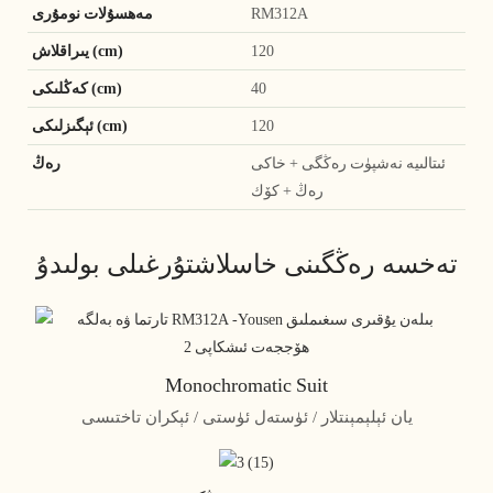
RM312A
مەھسۇلات نومۇرى
120
يىراقلاش (cm)
40
كەڭلىكى (cm)
120
ئېگىزلىكى (cm)
ئىتالىيە نەشپۈت رەڭگى + خاكى
رەڭ
رەڭ + كۆك
تەخسە رەڭگىنى خاسلاشتۇرغىلى بولىدۇ
Monochromatic Suit
يان ئېلېمېنتلار / ئۈستەل ئۈستى / ئېكران تاختىسى