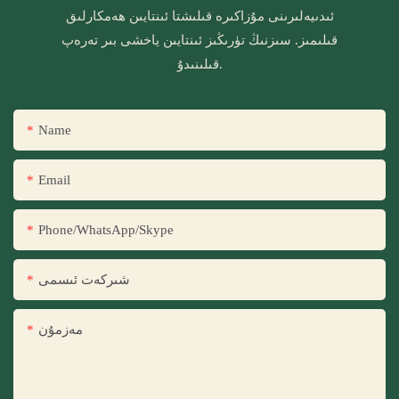
ئىدىيەلىرىنى مۇزاكىرە قىلىشتا ئىنتايىن ھەمكارلىق
قىلىمىز. سىزنىڭ تۈرىڭىز ئىنتايىن ياخشى بىر تەرەپ
قىلىنىدۇ.
Name
Email
Phone/WhatsApp/Skype
شىركەت ئىسمى
مەزمۇن